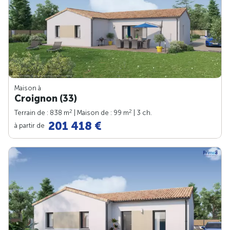
Maison à
Croignon (33)
2
2
Terrain de : 838 m
| Maison de : 99 m
| 3 ch.
201 418 €
à partir de