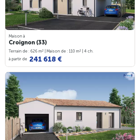
Maison à
Croignon (33)
2
2
Terrain de : 626 m
| Maison de : 110 m
| 4 ch.
241 618 €
à partir de