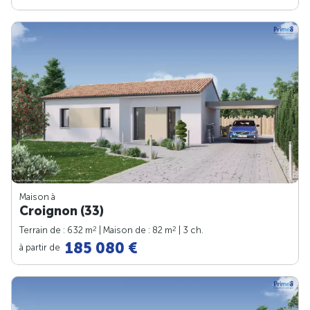
Maison à
Croignon (33)
2
2
Terrain de : 632 m
| Maison de : 82 m
| 3 ch.
185 080 €
à partir de