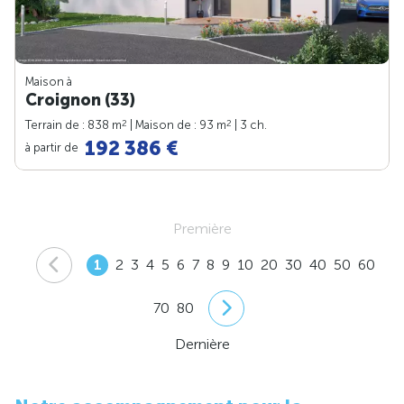
Maison à
Croignon (33)
2
2
Terrain de : 838 m
| Maison de : 93 m
| 3 ch.
192 386 €
à partir de
Première
1
2
3
4
5
6
7
8
9
10
20
30
40
50
60
70
80
Dernière