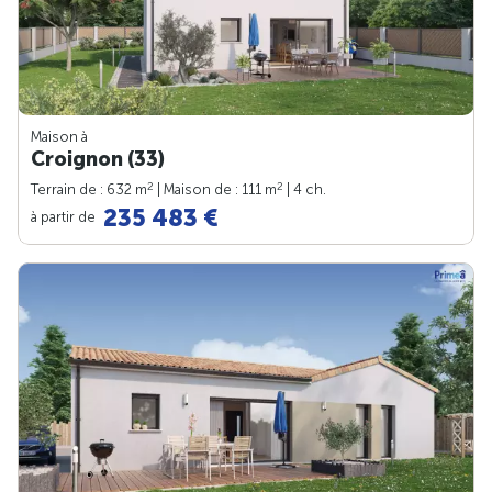
Maison à
Croignon (33)
2
2
Terrain de : 632 m
| Maison de : 111 m
| 4 ch.
235 483 €
à partir de