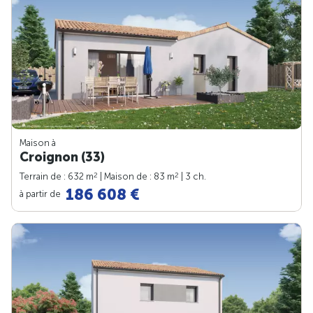
Maison à
Croignon (33)
2
2
Terrain de : 632 m
| Maison de : 83 m
| 3 ch.
186 608 €
à partir de