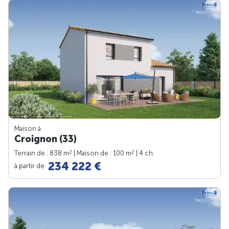
Maison à
Croignon (33)
2
2
Terrain de : 838 m
| Maison de : 100 m
| 4 ch.
234 222 €
à partir de