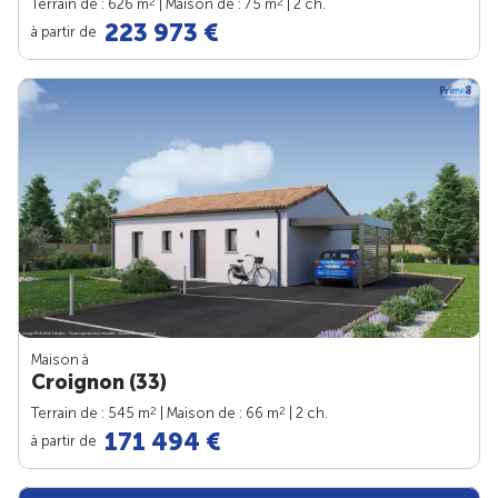
2
2
Terrain de : 626 m
| Maison de : 75 m
| 2 ch.
223 973 €
à partir de
Maison à
Croignon (33)
2
2
Terrain de : 545 m
| Maison de : 66 m
| 2 ch.
171 494 €
à partir de