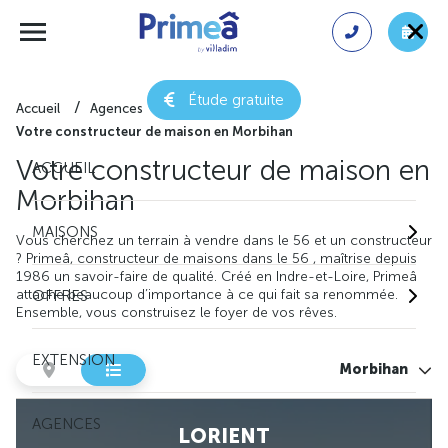
Étude gratuite
Accueil
Agences
Votre constructeur de maison en Morbihan
Votre constructeur de maison en
ACCUEIL
Morbihan
MAISONS
Vous cherchez un terrain à vendre dans le 56 et un constructeur
? Primeâ, constructeur de maisons dans le 56 , maîtrise depuis
1986 un savoir-faire de qualité. Créé en Indre-et-Loire, Primeâ
attache beaucoup d’importance à ce qui fait sa renommée.
OFFRES
Ensemble, vous construisez le foyer de vos rêves.
EXTENSION
Morbihan
AGENCES
LORIENT