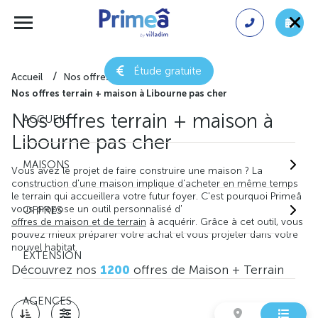
Étude gratuite
Accueil
Nos offres de maison + terrain
Nos offres terrain + maison à Libourne pas cher
Nos offres terrain + maison à
ACCUEIL
Libourne pas cher
MAISONS
Vous avez le projet de faire construire une maison ? La
construction d'une maison implique d'acheter en même temps
le terrain qui accueillera votre futur foyer. C'est pourquoi Primeâ
vous propose un outil personnalisé d'
OFFRES
offres de maison et de terrain
à acquérir. Grâce à cet outil, vous
pouvez mieux préparer votre achat et vous projeter dans votre
nouvel habitat.
EXTENSION
Découvrez nos
1200
offres de Maison + Terrain
AGENCES