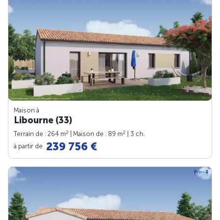
Maison à
Libourne (33)
2
2
Terrain de : 264 m
| Maison de : 89 m
| 3 ch.
239 756 €
à partir de