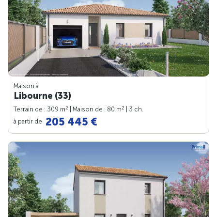
Maison à
Libourne (33)
2
2
Terrain de : 309 m
| Maison de : 80 m
| 3 ch.
205 445 €
à partir de