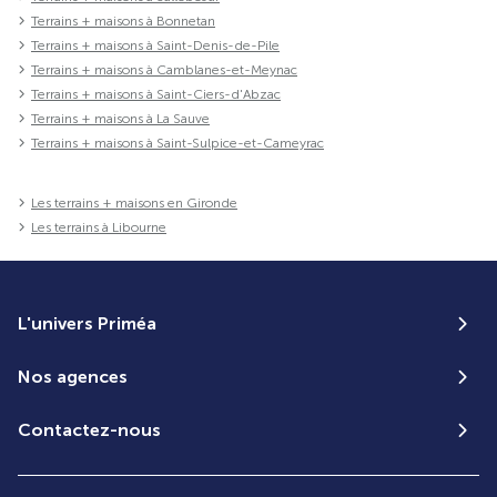
Terrains + maisons à Bonnetan
Terrains + maisons à Saint-Denis-de-Pile
Terrains + maisons à Camblanes-et-Meynac
Terrains + maisons à Saint-Ciers-d'Abzac
Terrains + maisons à La Sauve
Terrains + maisons à Saint-Sulpice-et-Cameyrac
Les terrains + maisons en Gironde
Les terrains à Libourne
L'univers Priméa
Nos agences
Contactez-nous