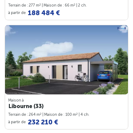
2
2
Terrain de : 277 m
| Maison de : 66 m
| 2 ch.
188 484 €
à partir de
Maison à
Libourne (33)
2
2
Terrain de : 264 m
| Maison de : 100 m
| 4 ch.
232 210 €
à partir de