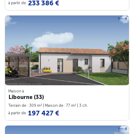
233 386 €
à partir de
Maison à
Libourne (33)
2
2
Terrain de : 309 m
| Maison de : 77 m
| 3 ch.
197 427 €
à partir de