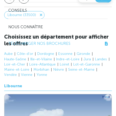
CONSEILS
Libourne (33500)
NOUS CONNAÎTRE
Choisissez un département pour afficher
les offres
TÉLÉCHARGER NOS BROCHURES
Aube
Côte-d'or
Dordogne
Essonne
Gironde
Haute-Saône
Ille-et-Vilaine
Indre-et-Loire
Jura
Landes
Loir-et-Cher
Loire-Atlantique
Loiret
Lot-et-Garonne
Maine-et-Loire
Morbihan
Nièvre
Seine-et-Marne
Vendée
Vienne
Yonne
Libourne