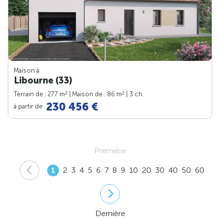
Maison à
Libourne (33)
2
2
Terrain de : 277 m
| Maison de : 86 m
| 3 ch.
230 456 €
à partir de
Première
1
2
3
4
5
6
7
8
9
10
20
30
40
50
60
Dernière