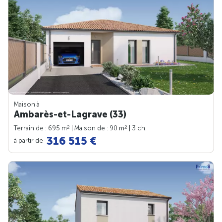
Maison à
Ambarès-et-Lagrave (33)
2
2
Terrain de : 695 m
| Maison de : 90 m
| 3 ch.
316 515 €
à partir de