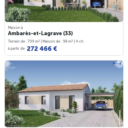
Maison à
Ambarès-et-Lagrave (33)
2
2
Terrain de : 709 m
| Maison de : 98 m
| 4 ch.
272 466 €
à partir de