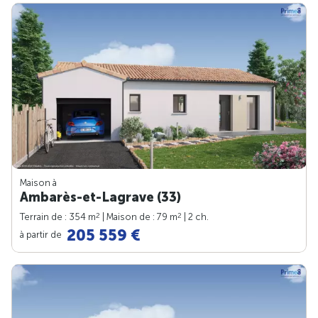
Maison à
Ambarès-et-Lagrave (33)
2
2
Terrain de : 354 m
| Maison de : 79 m
| 2 ch.
205 559 €
à partir de