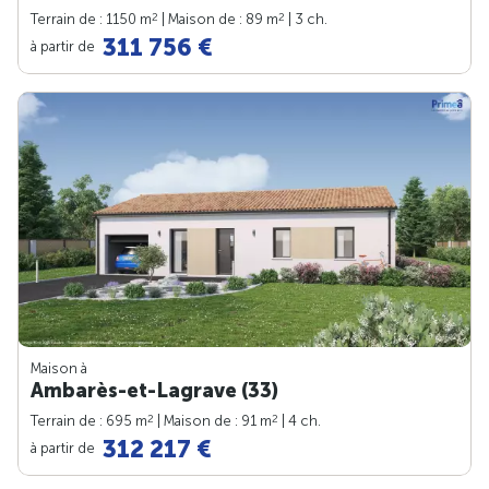
2
2
Terrain de : 1150 m
| Maison de : 89 m
| 3 ch.
311 756 €
à partir de
Maison à
Ambarès-et-Lagrave (33)
2
2
Terrain de : 695 m
| Maison de : 91 m
| 4 ch.
312 217 €
à partir de