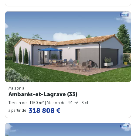
Maison à
Ambarès-et-Lagrave (33)
2
2
Terrain de : 1150 m
| Maison de : 91 m
| 3 ch.
318 808 €
à partir de