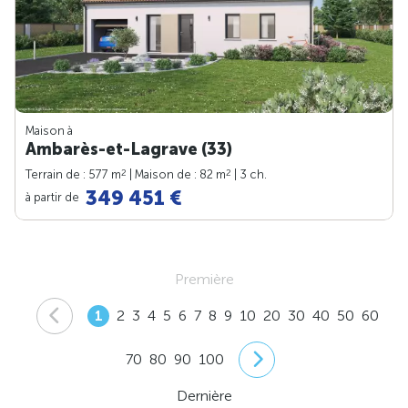
Maison à
Ambarès-et-Lagrave (33)
2
2
Terrain de : 577 m
| Maison de : 82 m
| 3 ch.
349 451 €
à partir de
Première
1
2
3
4
5
6
7
8
9
10
20
30
40
50
60
70
80
90
100
Dernière