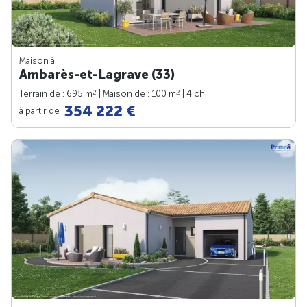
Maison à
Ambarès-et-Lagrave (33)
2
2
Terrain de : 695 m
| Maison de : 100 m
| 4 ch.
354 222 €
à partir de