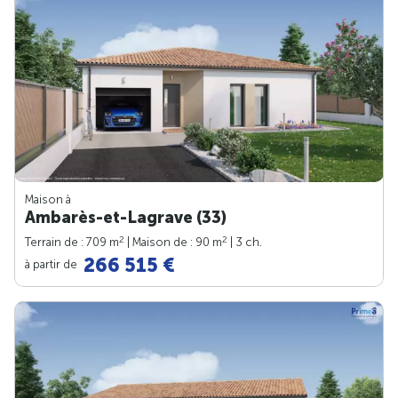
Maison à
Ambarès-et-Lagrave (33)
2
2
Terrain de : 709 m
| Maison de : 90 m
| 3 ch.
266 515 €
à partir de