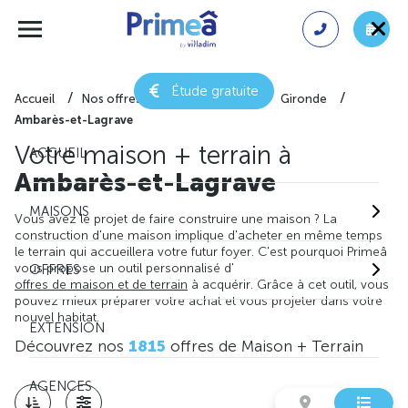
Étude gratuite
Accueil
Nos offres de maison + terrain
Gironde
Ambarès-et-Lagrave
Votre maison + terrain à
ACCUEIL
Ambarès-et-Lagrave
MAISONS
Vous avez le projet de faire construire une maison ? La
construction d'une maison implique d'acheter en même temps
le terrain qui accueillera votre futur foyer. C'est pourquoi Primeâ
vous propose un outil personnalisé d'
OFFRES
offres de maison et de terrain
à acquérir. Grâce à cet outil, vous
pouvez mieux préparer votre achat et vous projeter dans votre
nouvel habitat.
EXTENSION
Découvrez nos
1815
offres de Maison + Terrain
AGENCES