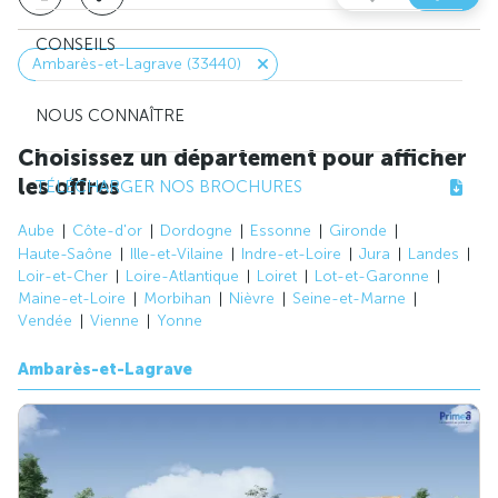
CONSEILS
Ambarès-et-Lagrave (33440)
NOUS CONNAÎTRE
Choisissez un département pour afficher
les offres
TÉLÉCHARGER NOS BROCHURES
Aube
Côte-d'or
Dordogne
Essonne
Gironde
Haute-Saône
Ille-et-Vilaine
Indre-et-Loire
Jura
Landes
Loir-et-Cher
Loire-Atlantique
Loiret
Lot-et-Garonne
Maine-et-Loire
Morbihan
Nièvre
Seine-et-Marne
Vendée
Vienne
Yonne
Ambarès-et-Lagrave