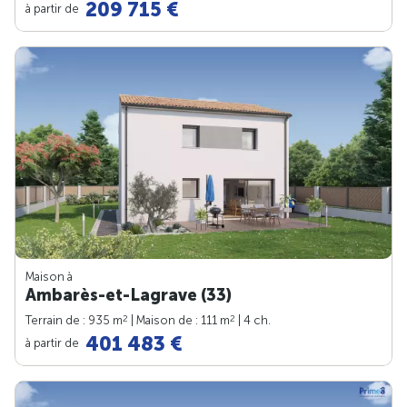
209 715 €
à partir de
Maison à
Ambarès-et-Lagrave (33)
2
2
Terrain de : 935 m
| Maison de : 111 m
| 4 ch.
401 483 €
à partir de