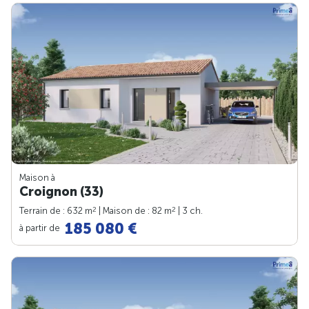
Maison à
Croignon (33)
2
2
Terrain de : 632 m
| Maison de : 82 m
| 3 ch.
185 080 €
à partir de