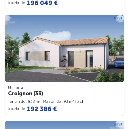
196 049 €
à partir de
Maison à
Croignon (33)
2
2
Terrain de : 838 m
| Maison de : 93 m
| 3 ch.
192 386 €
à partir de