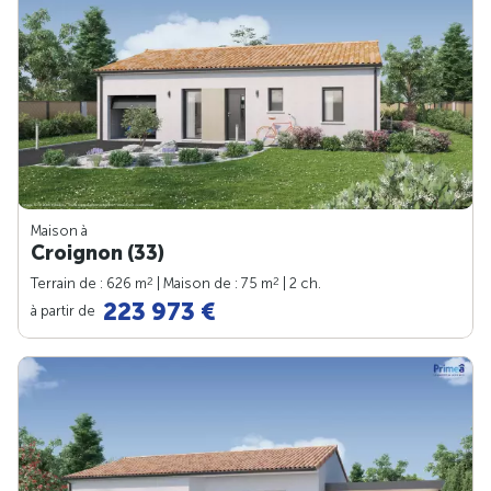
Maison à
Croignon (33)
2
2
Terrain de : 626 m
| Maison de : 75 m
| 2 ch.
223 973 €
à partir de