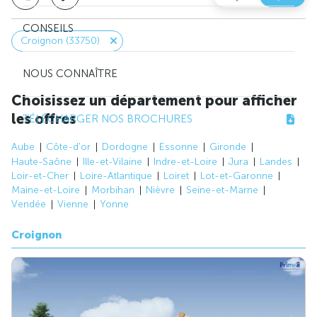
CONSEILS
Croignon (33750)
NOUS CONNAÎTRE
Choisissez un département pour afficher
les offres
TÉLÉCHARGER NOS BROCHURES
Aube
Côte-d'or
Dordogne
Essonne
Gironde
Haute-Saône
Ille-et-Vilaine
Indre-et-Loire
Jura
Landes
Loir-et-Cher
Loire-Atlantique
Loiret
Lot-et-Garonne
Maine-et-Loire
Morbihan
Nièvre
Seine-et-Marne
Vendée
Vienne
Yonne
Croignon