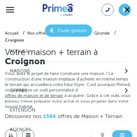
Étude gratuite
Accueil
Nos offres de maison + terrain
Gironde
Croignon
Votre maison + terrain à
ACCUEIL
Croignon
MAISONS
Vous avez le projet de faire construire une maison ? La
construction d'une maison implique d'acheter en même temps
le terrain qui accueillera votre futur foyer. C'est pourquoi Primeâ
vous propose un outil personnalisé d'
OFFRES
offres de maison et de terrain
à acquérir. Grâce à cet outil, vous
pouvez mieux préparer votre achat et vous projeter dans votre
nouvel habitat.
EXTENSION
Découvrez nos
1566
offres de Maison + Terrain
AGENCES