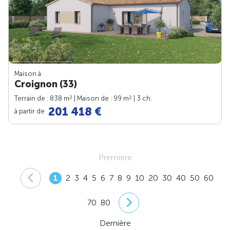
Maison à
Croignon (33)
2
2
Terrain de : 838 m
| Maison de : 99 m
| 3 ch.
201 418 €
à partir de
Première
1
2
3
4
5
6
7
8
9
10
20
30
40
50
60
70
80
Dernière