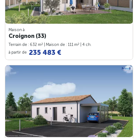
Maison à
Croignon (33)
2
2
Terrain de : 632 m
| Maison de : 111 m
| 4 ch.
235 483 €
à partir de