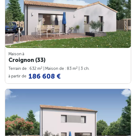
Maison à
Croignon (33)
2
2
Terrain de : 632 m
| Maison de : 83 m
| 3 ch.
186 608 €
à partir de