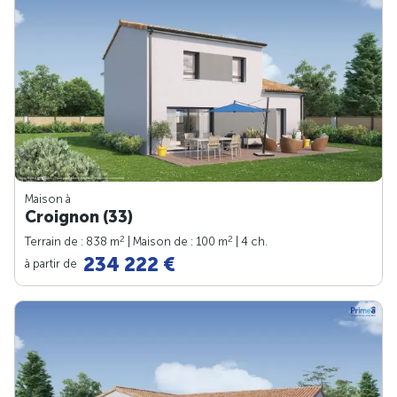
Maison à
Croignon (33)
2
2
Terrain de : 838 m
| Maison de : 100 m
| 4 ch.
234 222 €
à partir de