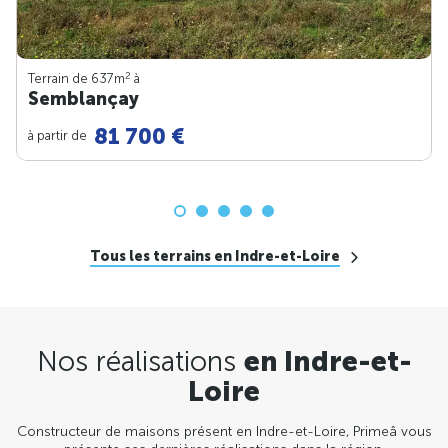
2
Terrain de 637m
à
Semblançay
81 700 €
à partir de
Tous les terrains en Indre-et-Loire
Nos réalisations
en Indre-et-
Loire
Constructeur de maisons présent en Indre-et-Loire, Primeâ vous