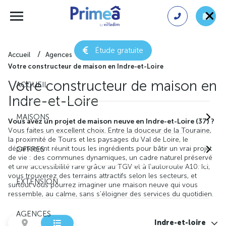
Étude gratuite
Accueil
Agences
Votre constructeur de maison en Indre-et-Loire
Votre constructeur de maison en
ACCUEIL
Indre-et-Loire
MAISONS
Vous avez un projet de maison neuve en Indre-et-Loire (37) ?
Vous faites un excellent choix. Entre la douceur de la Touraine,
la proximité de Tours et les paysages du Val de Loire, le
département réunit tous les ingrédients pour bâtir un vrai projet
OFFRES
de vie : des communes dynamiques, un cadre naturel préservé
et une accessibilité rare grâce au TGV et à l’autoroute A10. Ici,
vous trouverez des terrains attractifs selon les secteurs, et
EXTENSION
surtout vous pourrez imaginer une maison neuve qui vous
ressemble, au calme, sans s’éloigner des services du quotidien.
AGENCES
Indre-et-loire