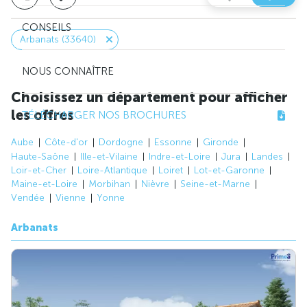
CONSEILS
Arbanats (33640)
NOUS CONNAÎTRE
Choisissez un département pour afficher
les offres
TÉLÉCHARGER NOS BROCHURES
Aube
Côte-d'or
Dordogne
Essonne
Gironde
Haute-Saône
Ille-et-Vilaine
Indre-et-Loire
Jura
Landes
Loir-et-Cher
Loire-Atlantique
Loiret
Lot-et-Garonne
Maine-et-Loire
Morbihan
Nièvre
Seine-et-Marne
Vendée
Vienne
Yonne
Arbanats