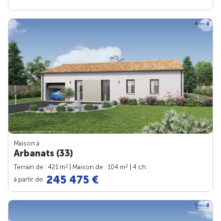
Maison à
Arbanats (33)
2
2
Terrain de : 421 m
| Maison de : 104 m
| 4 ch.
245 475 €
à partir de