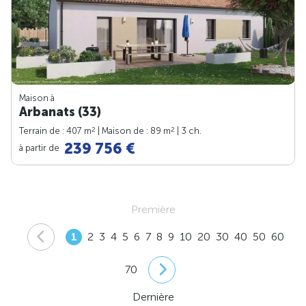
Maison à
Arbanats (33)
2
2
Terrain de : 407 m
| Maison de : 89 m
| 3 ch.
239 756 €
à partir de
Première
1
2
3
4
5
6
7
8
9
10
20
30
40
50
60
70
Dernière