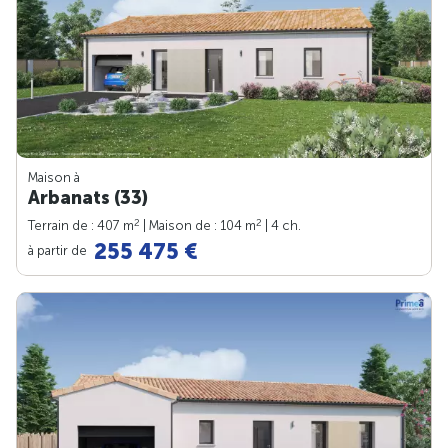
Maison à
Arbanats (33)
2
2
Terrain de : 407 m
| Maison de : 104 m
| 4 ch.
255 475 €
à partir de