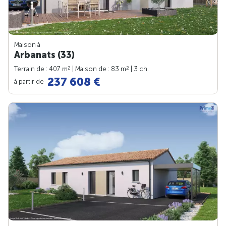
Maison à
Arbanats (33)
2
2
Terrain de : 407 m
| Maison de : 83 m
| 3 ch.
237 608 €
à partir de