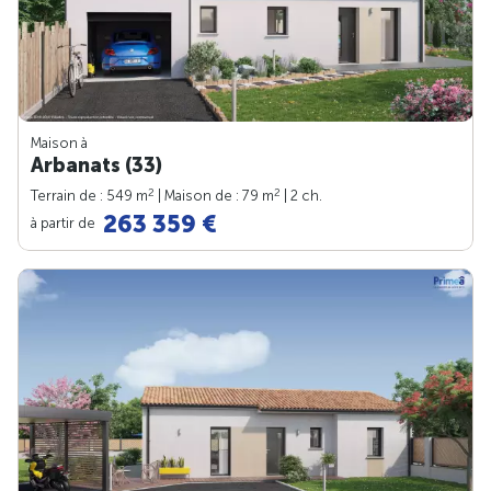
Maison à
Arbanats (33)
2
2
Terrain de : 549 m
| Maison de : 79 m
| 2 ch.
263 359 €
à partir de