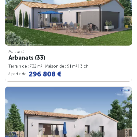
Maison à
Arbanats (33)
2
2
Terrain de : 732 m
| Maison de : 91 m
| 3 ch.
296 808 €
à partir de