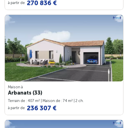
270 836 €
à partir de
Maison à
Arbanats (33)
2
2
Terrain de : 407 m
| Maison de : 74 m
| 2 ch.
236 307 €
à partir de