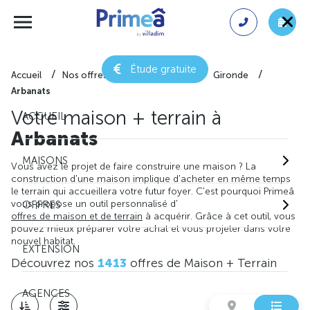
Étude gratuite
Accueil
Nos offres de maison + terrain
Gironde
Arbanats
Votre maison + terrain à
ACCUEIL
Arbanats
MAISONS
Vous avez le projet de faire construire une maison ? La
construction d'une maison implique d'acheter en même temps
le terrain qui accueillera votre futur foyer. C'est pourquoi Primeâ
vous propose un outil personnalisé d'
OFFRES
offres de maison et de terrain
à acquérir. Grâce à cet outil, vous
pouvez mieux préparer votre achat et vous projeter dans votre
nouvel habitat.
EXTENSION
Découvrez nos
1413
offres de Maison + Terrain
AGENCES