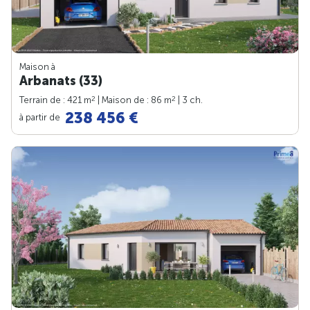
Maison à
Arbanats (33)
2
2
Terrain de : 421 m
| Maison de : 86 m
| 3 ch.
238 456 €
à partir de