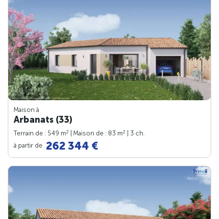
Maison à
Arbanats (33)
2
2
Terrain de : 549 m
| Maison de : 83 m
| 3 ch.
262 344 €
à partir de