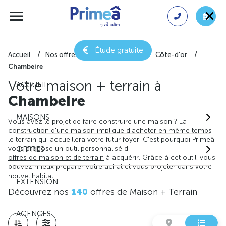
Étude gratuite
Accueil
Nos offres de maison + terrain
Côte-d'or
Chambeire
Votre maison + terrain à
ACCUEIL
Chambeire
MAISONS
Vous avez le projet de faire construire une maison ? La
construction d'une maison implique d'acheter en même temps
le terrain qui accueillera votre futur foyer. C'est pourquoi Primeâ
vous propose un outil personnalisé d'
OFFRES
offres de maison et de terrain
à acquérir. Grâce à cet outil, vous
pouvez mieux préparer votre achat et vous projeter dans votre
nouvel habitat.
EXTENSION
Découvrez nos
140
offres de Maison + Terrain
AGENCES