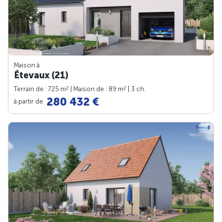
Maison à
Étevaux (21)
2
2
Terrain de : 725 m
| Maison de : 89 m
| 3 ch.
280 432 €
à partir de