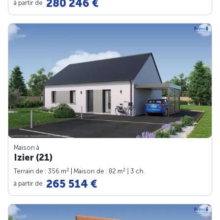
280 246 €
à partir de
Maison à
Izier (21)
2
2
Terrain de : 356 m
| Maison de : 82 m
| 3 ch.
265 514 €
à partir de