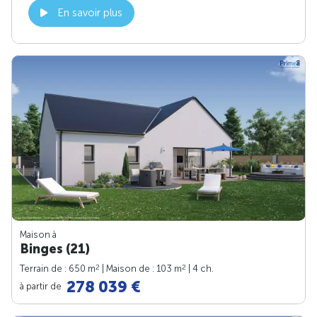
En savoir plus
Maison à
Binges (21)
2
2
Terrain de : 650 m
| Maison de : 103 m
| 4 ch.
278 039 €
à partir de