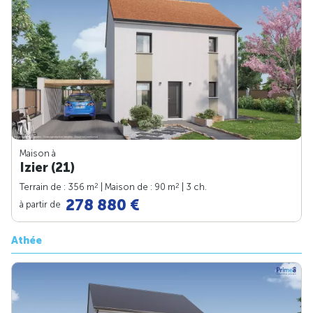
Maison à
Izier (21)
2
2
Terrain de : 356 m
| Maison de : 90 m
| 3 ch.
278 880 €
à partir de
Athée