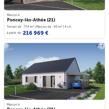
Maison à
Poncey-lès-Athée (21)
2
2
Terrain de : 754 m
| Maison de : 99 m
| 4 ch.
216 969 €
à partir de
Maison à