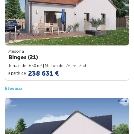
Maison à
Binges (21)
2
2
Terrain de : 650 m
| Maison de : 76 m
| 3 ch.
238 631 €
à partir de
Étevaux