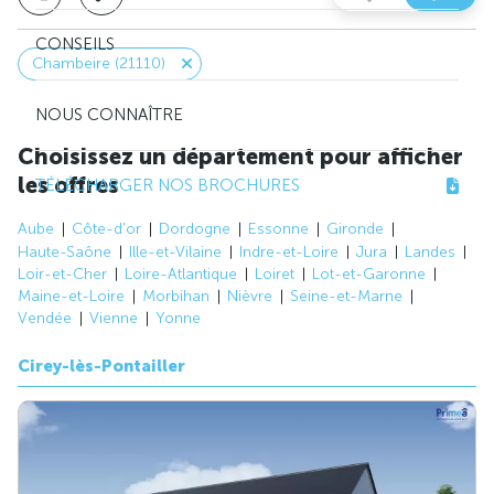
CONSEILS
Chambeire (21110)
NOUS CONNAÎTRE
Choisissez un département pour afficher
les offres
TÉLÉCHARGER NOS BROCHURES
Aube
Côte-d'or
Dordogne
Essonne
Gironde
Haute-Saône
Ille-et-Vilaine
Indre-et-Loire
Jura
Landes
Loir-et-Cher
Loire-Atlantique
Loiret
Lot-et-Garonne
Maine-et-Loire
Morbihan
Nièvre
Seine-et-Marne
Vendée
Vienne
Yonne
Cirey-lès-Pontailler