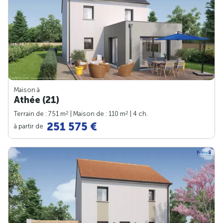
Maison à
Athée (21)
2
2
Terrain de : 751 m
| Maison de : 110 m
| 4 ch.
251 575 €
à partir de