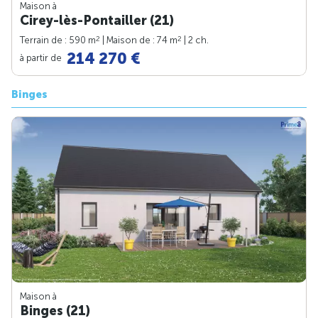
Maison à
Cirey-lès-Pontailler (21)
2
2
Terrain de : 590 m
| Maison de : 74 m
| 2 ch.
214 270 €
à partir de
Binges
Maison à
Binges (21)