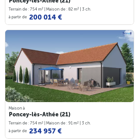
Poncey-lès-Athée (21)
2
2
Terrain de : 754 m
| Maison de : 82 m
| 3 ch.
200 014 €
à partir de
Maison à
Poncey-lès-Athée (21)
2
2
Terrain de : 754 m
| Maison de : 91 m
| 3 ch.
234 957 €
à partir de