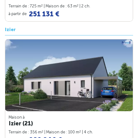
2
2
Terrain de : 725 m
| Maison de : 63 m
| 2 ch.
251 131 €
à partir de
Izier
Maison à
Izier (21)
2
2
Terrain de : 356 m
| Maison de : 100 m
| 4 ch.