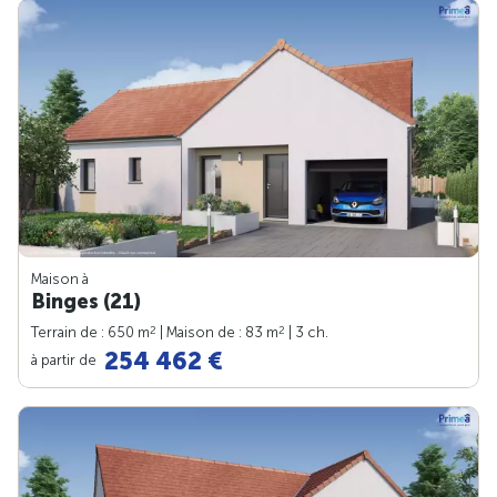
Maison à
Binges (21)
2
2
Terrain de : 650 m
| Maison de : 83 m
| 3 ch.
254 462 €
à partir de