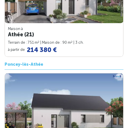
Maison à
Athée (21)
2
2
Terrain de : 751 m
| Maison de : 90 m
| 3 ch.
214 380 €
à partir de
Poncey-lès-Athée