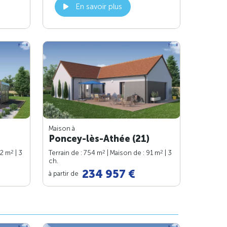
En savoir plus
Maison à
Poncey-lès-Athée (21)
2
2
2
82 m
| 3
Terrain de : 754 m
| Maison de : 91 m
| 3
ch.
234 957 €
à partir de