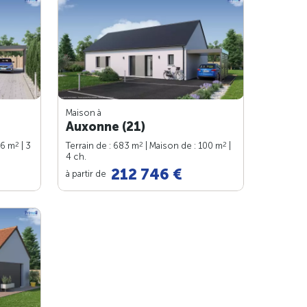
Maison à
Auxonne (21)
2
2
2
76 m
| 3
Terrain de : 683 m
| Maison de : 100 m
|
4 ch.
212 746 €
à partir de