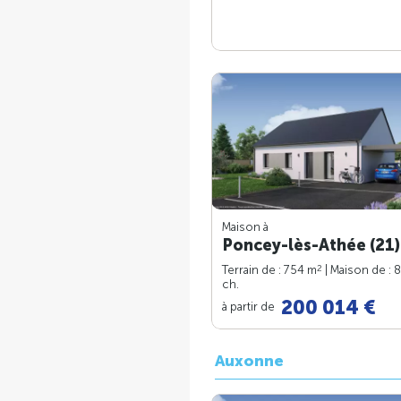
Maison à
Poncey-lès-Athée (21)
2
Terrain de : 754 m
| Maison de : 
ch.
200 014 €
à partir de
Auxonne