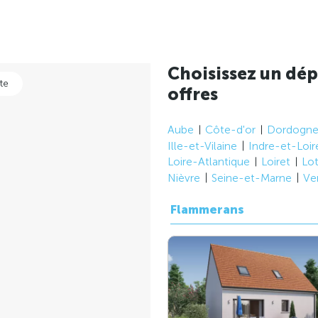
Choisissez un dép
te
offres
Aube
Côte-d'or
Dordogn
Ille-et-Vilaine
Indre-et-Loir
Loire-Atlantique
Loiret
Lo
Nièvre
Seine-et-Marne
Ve
Flammerans