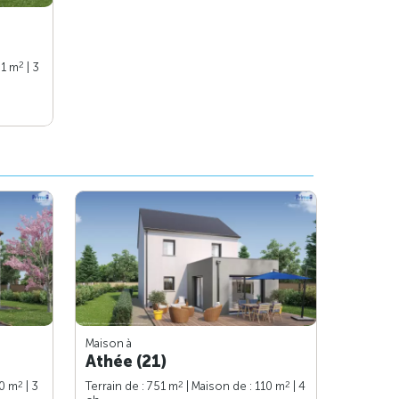
2
91 m
| 3
Maison à
Athée (21)
2
2
2
90 m
| 3
Terrain de : 751 m
| Maison de : 110 m
| 4