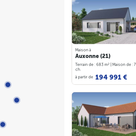
Maison à
Auxonne (21)
2
Terrain de : 683 m
| Maison de : 
ch.
194 991 €
à partir de