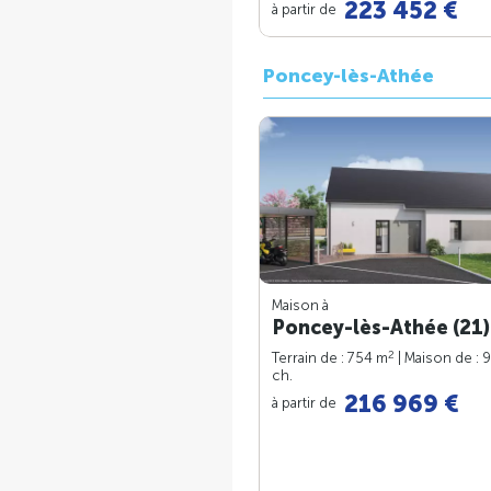
223 452 €
à partir de
Poncey-lès-Athée
Maison à
Poncey-lès-Athée (21)
2
Terrain de : 754 m
| Maison de : 
ch.
216 969 €
à partir de