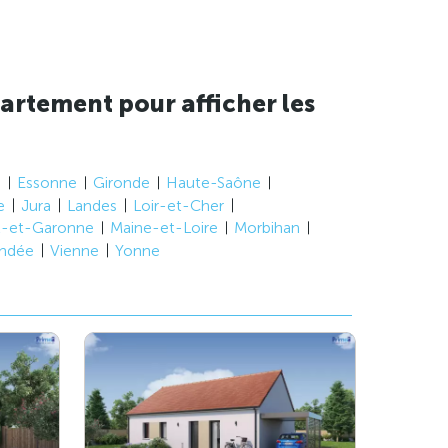
artement pour afficher les
e
Essonne
Gironde
Haute-Saône
e
Jura
Landes
Loir-et-Cher
t-et-Garonne
Maine-et-Loire
Morbihan
ndée
Vienne
Yonne