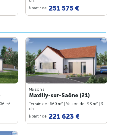
ch.
251 575 €
à partir de
Maison à
)
Maxilly-sur-Saône (21)
2
2
2
106 m
|
Terrain de : 660 m
| Maison de : 93 m
| 3
ch.
221 623 €
à partir de