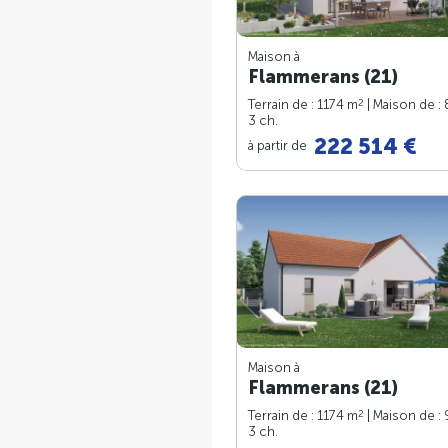
Maison à
Flammerans (21)
2
Terrain de : 1174 m
| Maison de :
3 ch.
222 514 €
à partir de
Maison à
Flammerans (21)
2
Terrain de : 1174 m
| Maison de :
3 ch.