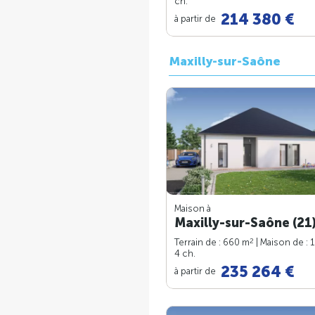
ch.
214 380 €
à partir de
Maxilly-sur-Saône
Maison à
Maxilly-sur-Saône (21
2
Terrain de : 660 m
| Maison de : 
4 ch.
235 264 €
à partir de