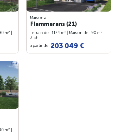
Maison à
Flammerans (21)
2
2
2
 80 m
|
Terrain de : 1174 m
| Maison de : 90 m
|
3 ch.
203 049 €
à partir de
2
 90 m
|