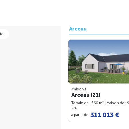
Arceau
te
Maison à
Arceau (21)
2
Terrain de : 560 m
| Maison de : 
ch.
311 013 €
à partir de