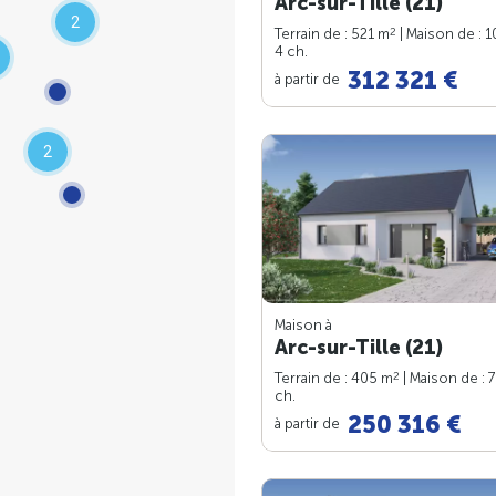
Arc-sur-Tille (21)
2
2
Terrain de : 521 m
| Maison de : 
4 ch.
312 321 €
à partir de
2
Maison à
Arc-sur-Tille (21)
2
Terrain de : 405 m
| Maison de : 
ch.
250 316 €
à partir de