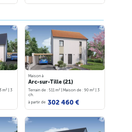
Maison à
Arc-sur-Tille (21)
2
2
2
93 m
| 3
Terrain de : 511 m
| Maison de : 90 m
| 3
ch.
302 460 €
à partir de