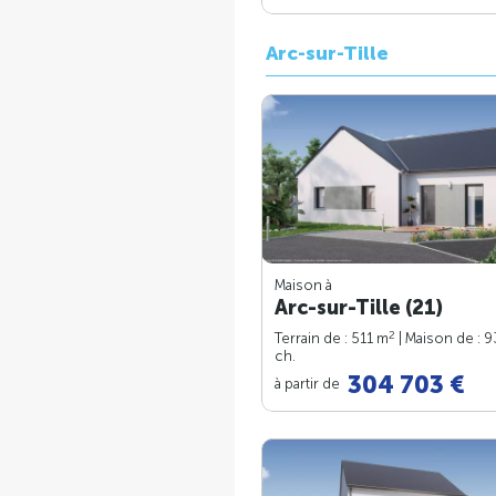
Arc-sur-Tille
Maison à
Arc-sur-Tille (21)
2
Terrain de : 511 m
| Maison de : 
ch.
304 703 €
à partir de