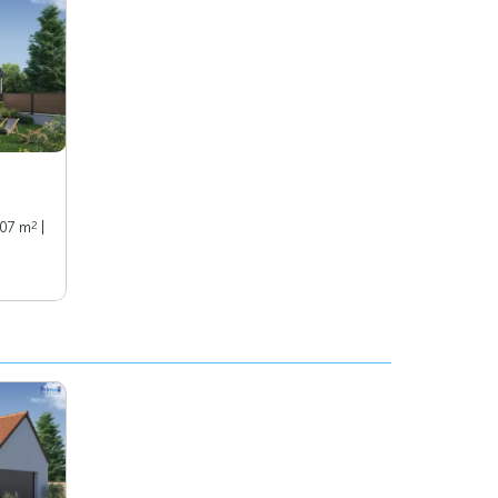
2
107 m
|