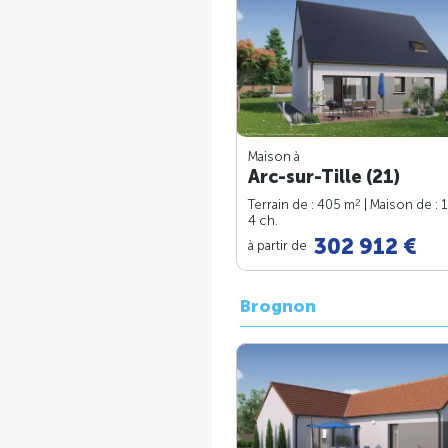
Maison à
Arc-sur-Tille (21)
2
Terrain de : 405 m
| Maison de : 
4 ch.
302 912 €
à partir de
Brognon