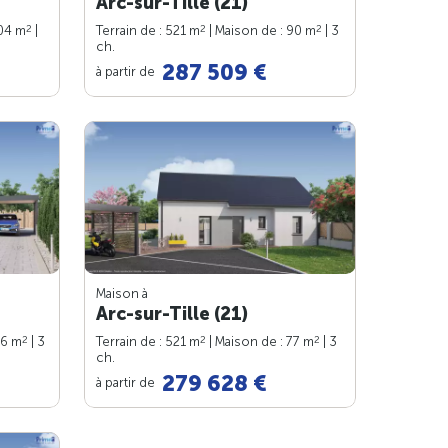
Arc-sur-Tille (21)
2
2
2
104 m
|
Terrain de : 521 m
| Maison de : 90 m
| 3
ch.
287 509 €
à partir de
Maison à
Arc-sur-Tille (21)
2
2
2
76 m
| 3
Terrain de : 521 m
| Maison de : 77 m
| 3
ch.
279 628 €
à partir de