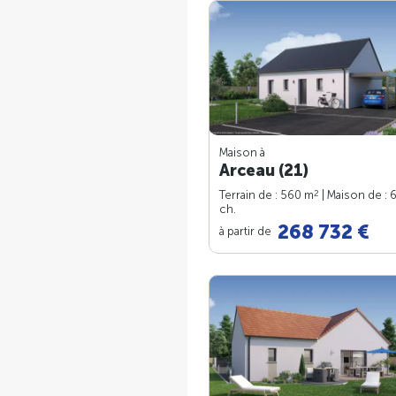
Maison à
Arceau (21)
2
Terrain de : 560 m
| Maison de : 
ch.
268 732 €
à partir de