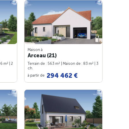
Maison à
Arceau (21)
2
2
2
66 m
| 2
Terrain de : 563 m
| Maison de : 83 m
| 3
ch.
294 462 €
à partir de