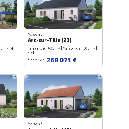
Maison à
Arc-sur-Tille (21)
2
2
2
10 m
| 4
Terrain de : 405 m
| Maison de : 100 m
|
4 ch.
268 071 €
à partir de
Maison à