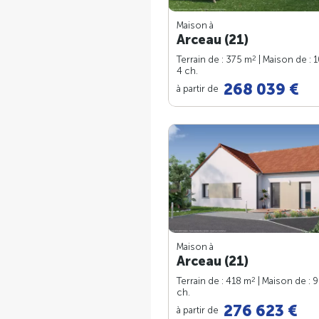
Maison à
Arceau (21)
2
Terrain de : 375 m
| Maison de : 
4 ch.
268 039 €
à partir de
Maison à
Arceau (21)
2
Terrain de : 418 m
| Maison de : 
ch.
276 623 €
à partir de