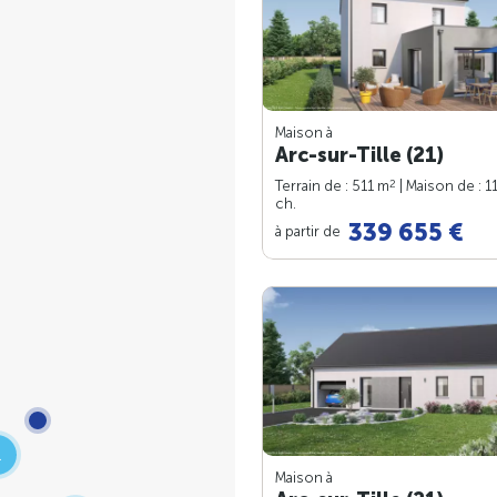
Maison à
Arc-sur-Tille (21)
2
Terrain de : 511 m
| Maison de : 1
ch.
339 655 €
à partir de
2
Maison à