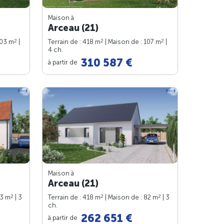
Maison à
Arceau (21)
2
2
2
103 m
|
Terrain de : 418 m
| Maison de : 107 m
|
4 ch.
310 587 €
à partir de
Maison à
Arceau (21)
2
2
2
93 m
| 3
Terrain de : 418 m
| Maison de : 82 m
| 3
ch.
262 651 €
à partir de