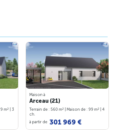
Maison à
Arceau (21)
2
2
2
99 m
| 3
Terrain de : 560 m
| Maison de : 99 m
| 4
ch.
301 969 €
à partir de