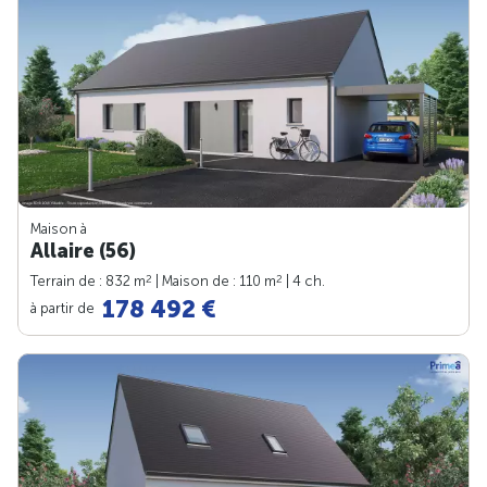
Maison à
Allaire (56)
2
2
Terrain de : 832 m
| Maison de : 110 m
| 4 ch.
178 492 €
à partir de