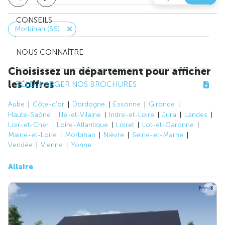
CONSEILS
Morbihan (56)
NOUS CONNAÎTRE
Choisissez un département pour afficher
les offres
TÉLÉCHARGER NOS BROCHURES
Aube
Côte-d'or
Dordogne
Essonne
Gironde
Haute-Saône
Ille-et-Vilaine
Indre-et-Loire
Jura
Landes
Loir-et-Cher
Loire-Atlantique
Loiret
Lot-et-Garonne
Maine-et-Loire
Morbihan
Nièvre
Seine-et-Marne
Vendée
Vienne
Yonne
Allaire