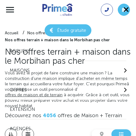
Étude gratuite
Accueil
Nos offres de maison + terrain
Nos offres terrain + maison dans le Morbihan pas cher
Nos offres terrain + maison dans
ACCUEIL
le Morbihan pas cher
MAISONS
Vous avez le projet de faire construire une maison ? La
construction d'une maison implique d'acheter en même temps
le terrain qui accueillera votre futur foyer. C'est pourquoi Primeâ
vous propose un outil personnalisé d'
OFFRES
offres de maison et de terrain
à acquérir. Grâce à cet outil, vous
pouvez mieux préparer votre achat et vous projeter dans votre
nouvel habitat.
EXTENSION
Découvrez nos
4056
offres de Maison + Terrain
AGENCES