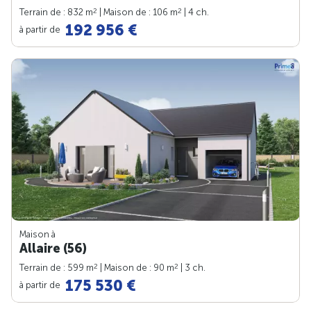
2
2
Terrain de : 832 m
| Maison de : 106 m
| 4 ch.
192 956 €
à partir de
Maison à
Allaire (56)
2
2
Terrain de : 599 m
| Maison de : 90 m
| 3 ch.
175 530 €
à partir de