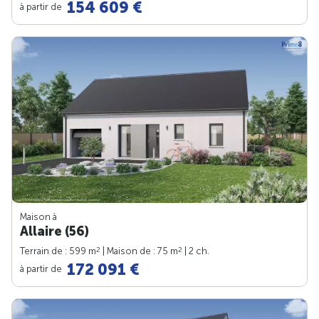
154 609 €
à partir de
Maison à
Allaire (56)
2
2
Terrain de : 599 m
| Maison de : 75 m
| 2 ch.
172 091 €
à partir de