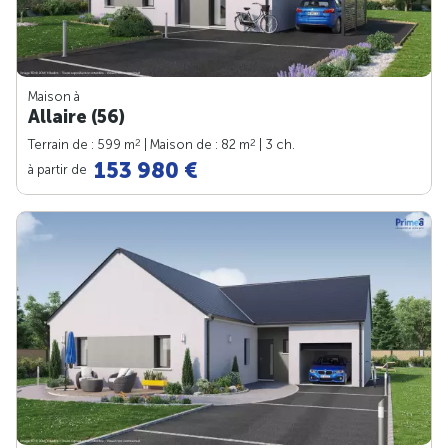
Maison à
Allaire (56)
2
2
Terrain de : 599 m
| Maison de : 82 m
| 3 ch.
153 980 €
à partir de