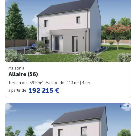
Maison à
Allaire (56)
2
2
Terrain de : 599 m
| Maison de : 113 m
| 4 ch.
192 215 €
à partir de