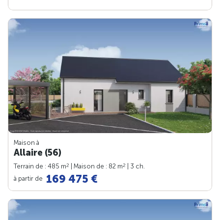
Maison à
Allaire (56)
2
2
Terrain de : 485 m
| Maison de : 82 m
| 3 ch.
169 475 €
à partir de