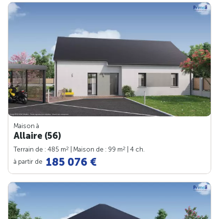
Maison à
Allaire (56)
2
2
Terrain de : 485 m
| Maison de : 99 m
| 4 ch.
185 076 €
à partir de