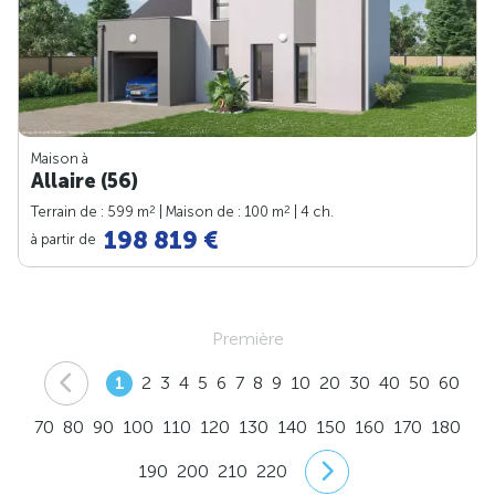
Maison à
Allaire (56)
2
2
Terrain de : 599 m
| Maison de : 100 m
| 4 ch.
198 819 €
à partir de
Première
1
2
3
4
5
6
7
8
9
10
20
30
40
50
60
70
80
90
100
110
120
130
140
150
160
170
180
190
200
210
220