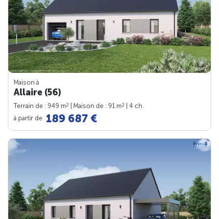
Maison à
Allaire (56)
2
2
Terrain de : 949 m
| Maison de : 91 m
| 4 ch.
189 687 €
à partir de