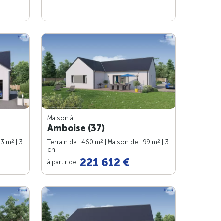
Maison à
Amboise (37)
2
2
2
83 m
| 3
Terrain de : 460 m
| Maison de : 99 m
| 3
ch.
221 612 €
à partir de