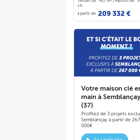
Terrain de : 427 m
| Maison de : 
ch.
209 332 €
à partir de
Votre maison clé e
main à Semblança
(37)
Profitez de 3 projets exclu
Semblançay à partir de 267
000€
En savoir plus