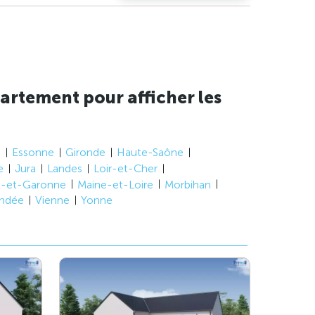
artement pour afficher les
e
Essonne
Gironde
Haute-Saône
e
Jura
Landes
Loir-et-Cher
t-et-Garonne
Maine-et-Loire
Morbihan
ndée
Vienne
Yonne