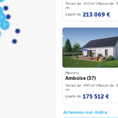
2
Terrain de : 553 m
| Maison de : 
ch.
213 069 €
à partir de
7
5
Maison à
Amboise (37)
2
Terrain de : 440 m
| Maison de : 
ch.
175 512 €
à partir de
Artannes-sur-Indre