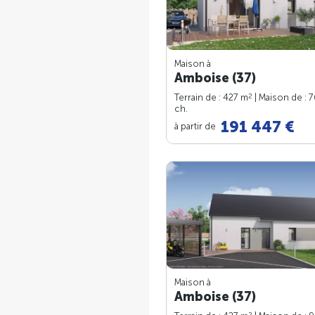
Maison à
Amboise (37)
2
Terrain de : 427 m
| Maison de : 
ch.
191 447 €
à partir de
Maison à
Amboise (37)
2