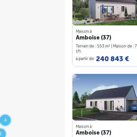
Maison à
Amboise (37)
2
Terrain de : 553 m
| Maison de : 
ch.
240 843 €
à partir de
4
Maison à
Amboise (37)
8