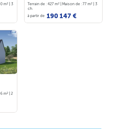
2
2
2
90 m
| 3
Terrain de : 427 m
| Maison de : 77 m
| 3
ch.
190 147 €
à partir de
2
66 m
| 2