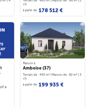
99 m
| 4
Terrain de : 460 m
| Maison de : 66 m
| 2
ch.
178 512 €
à partir de
Maison à
n
Amboise (37)
y
2
2
Terrain de : 440 m
| Maison de : 82 m
| 3
ch.
199 935 €
à partir de
sif à