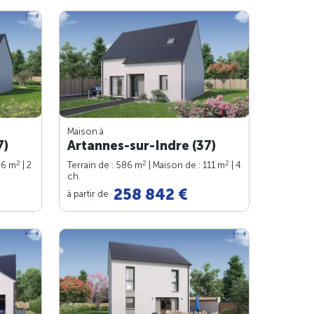
Maison à
7)
Artannes-sur-Indre (37)
2
2
2
66 m
| 2
Terrain de : 586 m
| Maison de : 111 m
| 4
ch.
258 842 €
à partir de