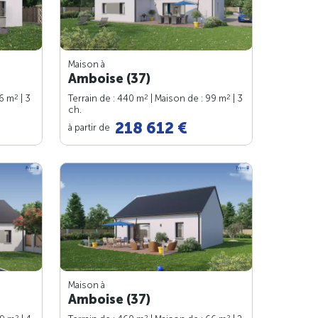
Maison à
Amboise (37)
2
2
2
76 m
| 3
Terrain de : 440 m
| Maison de : 99 m
| 3
ch.
218 612 €
à partir de
Maison à
Amboise (37)
2
2
2