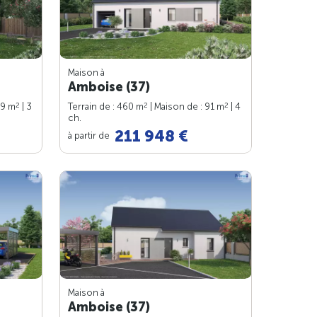
Maison à
Amboise (37)
2
2
2
79 m
| 3
Terrain de : 460 m
| Maison de : 91 m
| 4
ch.
211 948 €
à partir de
Maison à
Amboise (37)