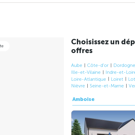
Choisissez un dép
te
offres
Aube
Côte-d'or
Dordogn
Ille-et-Vilaine
Indre-et-Loir
Loire-Atlantique
Loiret
Lo
Nièvre
Seine-et-Marne
Ve
Amboise