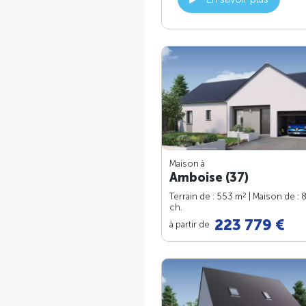
Maison à
Amboise (37)
2
Terrain de : 553 m
| Maison de : 
ch.
223 779 €
à partir de