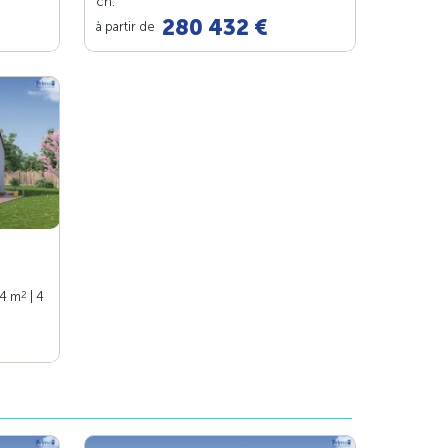
ch.
280 432 €
à partir de
2
94 m
| 4