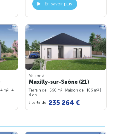
En savoir plus
Maison à
)
Maxilly-sur-Saône (21)
2
2
2
94 m
| 4
Terrain de : 660 m
| Maison de : 106 m
|
4 ch.
235 264 €
à partir de