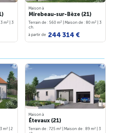
Maison à
1)
Mirebeau-sur-Bèze (21)
2
2
2
83 m
| 3
Terrain de : 560 m
| Maison de : 80 m
| 3
ch.
244 314 €
à partir de
Maison à
Étevaux (21)
2
2
2
63 m
| 2
Terrain de : 725 m
| Maison de : 89 m
| 3