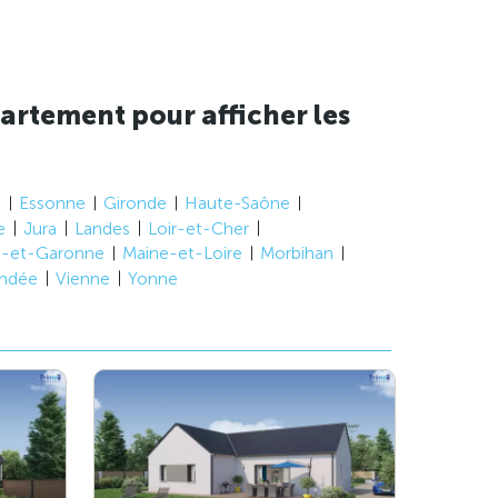
artement pour afficher les
e
Essonne
Gironde
Haute-Saône
e
Jura
Landes
Loir-et-Cher
t-et-Garonne
Maine-et-Loire
Morbihan
ndée
Vienne
Yonne