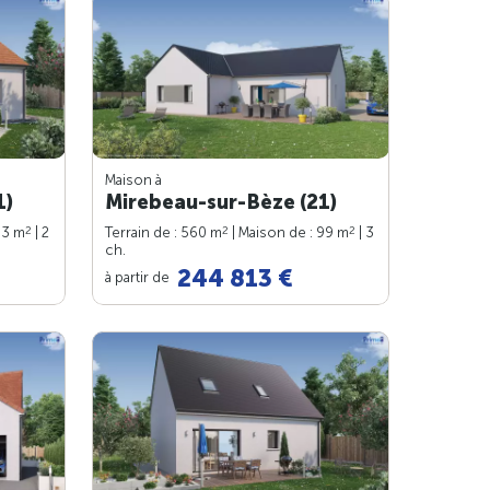
Maison à
1)
Mirebeau-sur-Bèze (21)
2
2
2
63 m
| 2
Terrain de : 560 m
| Maison de : 99 m
| 3
ch.
244 813 €
à partir de