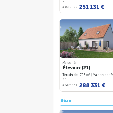
ch.
251 131 €
à partir de
Maison à
Étevaux (21)
2
Terrain de : 725 m
| Maison de : 
ch.
288 331 €
à partir de
Bèze