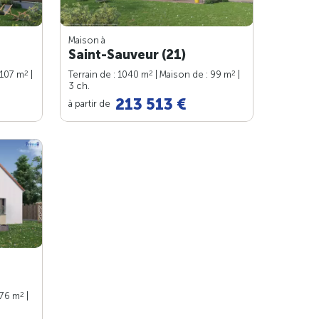
Maison à
Saint-Sauveur (21)
2
2
2
 107 m
|
Terrain de : 1040 m
| Maison de : 99 m
|
3 ch.
213 513 €
à partir de
2
 76 m
|