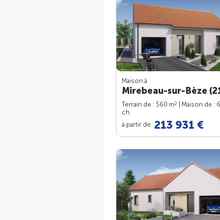
Maison à
Mirebeau-sur-Bèze (2
2
Terrain de : 560 m
| Maison de : 
ch.
213 931 €
à partir de