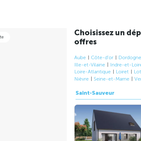
Choisissez un dép
te
offres
Aube
Côte-d'or
Dordogn
Ille-et-Vilaine
Indre-et-Loir
Loire-Atlantique
Loiret
Lo
Nièvre
Seine-et-Marne
Ve
Saint-Sauveur