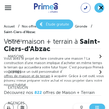
Étude gratuite
Accueil
Nos offres de maison + terrain
Gironde
Saint-Ciers-d'Abzac
Votre maison + terrain à
Saint-
ACCUEIL
Ciers-d'Abzac
MAISONS
Vous avez le projet de faire construire une maison ? La
construction d'une maison implique d'acheter en même temps
le terrain qui accueillera votre futur foyer. C'est pourquoi Primeâ
vous propose un outil personnalisé d'
OFFRES
offres de maison et de terrain
à acquérir. Grâce à cet outil, vous
pouvez mieux préparer votre achat et vous projeter dans votre
nouvel habitat.
EXTENSION
Découvrez nos
822
offres de Maison + Terrain
AGENCES