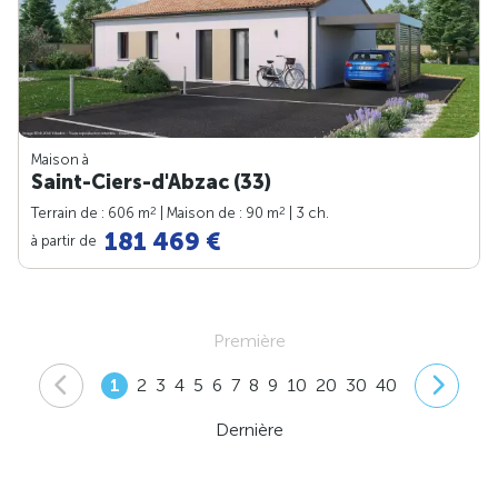
Maison à
Saint-Ciers-d'Abzac (33)
2
2
Terrain de : 606 m
| Maison de : 90 m
| 3 ch.
181 469 €
à partir de
Première
1
2
3
4
5
6
7
8
9
10
20
30
40
Dernière