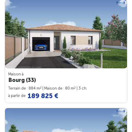
Maison à
Bourg (33)
2
2
Terrain de : 884 m
| Maison de : 80 m
| 3 ch.
189 825 €
à partir de