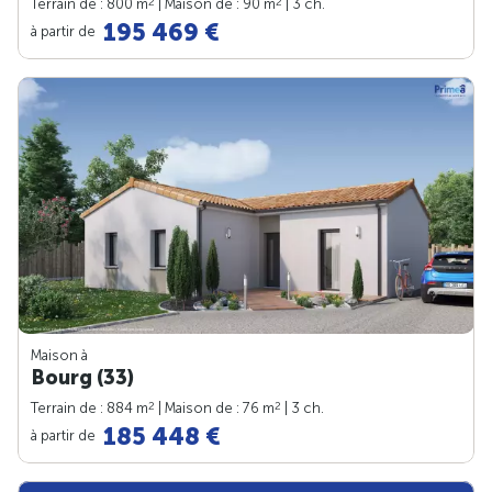
2
2
Terrain de : 800 m
| Maison de : 90 m
| 3 ch.
195 469 €
à partir de
Maison à
Bourg (33)
2
2
Terrain de : 884 m
| Maison de : 76 m
| 3 ch.
185 448 €
à partir de