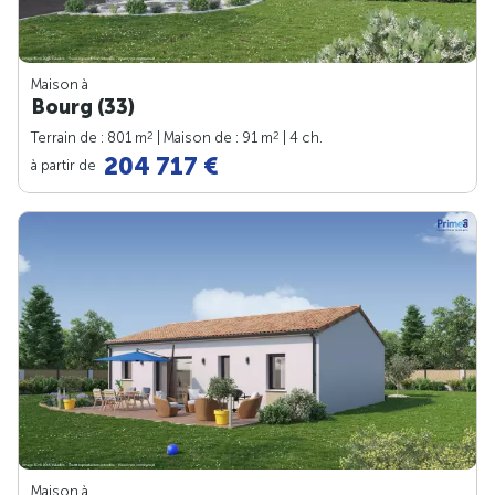
Maison à
Bourg (33)
2
2
Terrain de : 801 m
| Maison de : 91 m
| 4 ch.
204 717 €
à partir de
Maison à