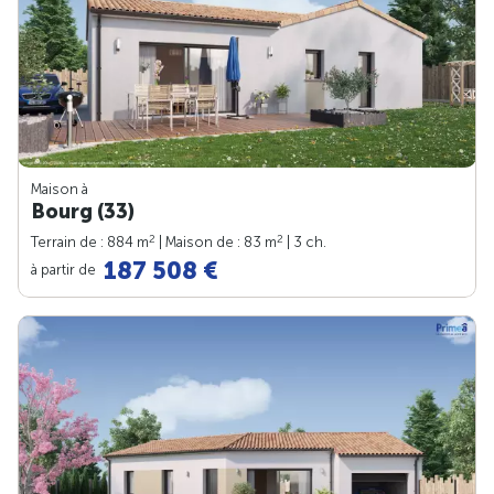
Maison à
Bourg (33)
2
2
Terrain de : 884 m
| Maison de : 83 m
| 3 ch.
187 508 €
à partir de