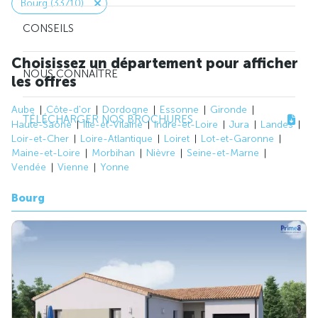
Bourg (33710)
CONSEILS
Choisissez un département pour afficher
NOUS CONNAÎTRE
les offres
Aube
Côte-d'or
Dordogne
Essonne
Gironde
TÉLÉCHARGER NOS BROCHURES
Haute-Saône
Ille-et-Vilaine
Indre-et-Loire
Jura
Landes
Loir-et-Cher
Loire-Atlantique
Loiret
Lot-et-Garonne
Maine-et-Loire
Morbihan
Nièvre
Seine-et-Marne
Vendée
Vienne
Yonne
Bourg