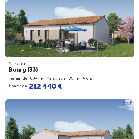
Maison à
Bourg (33)
2
2
Terrain de : 884 m
| Maison de : 99 m
| 4 ch.
212 440 €
à partir de