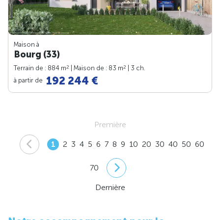
Maison à
Bourg (33)
2
2
Terrain de : 884 m
| Maison de : 83 m
| 3 ch.
192 244 €
à partir de
Première
1
2
3
4
5
6
7
8
9
10
20
30
40
50
60
70
Dernière