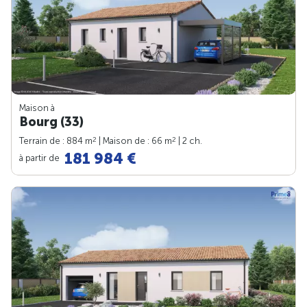
Maison à
Bourg (33)
2
2
Terrain de : 884 m
| Maison de : 66 m
| 2 ch.
181 984 €
à partir de