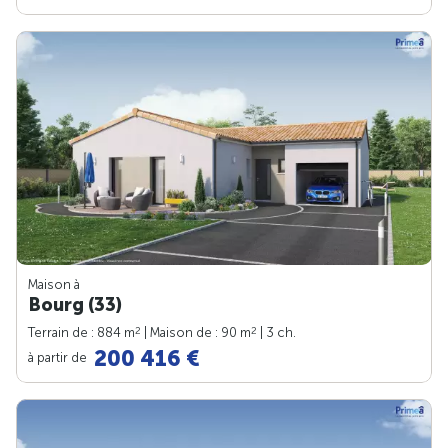
Maison à
Bourg (33)
2
2
Terrain de : 884 m
| Maison de : 90 m
| 3 ch.
200 416 €
à partir de