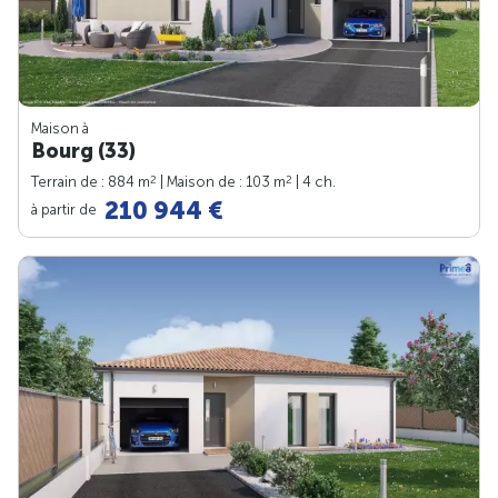
Maison à
Bourg (33)
2
2
Terrain de : 884 m
| Maison de : 103 m
| 4 ch.
210 944 €
à partir de