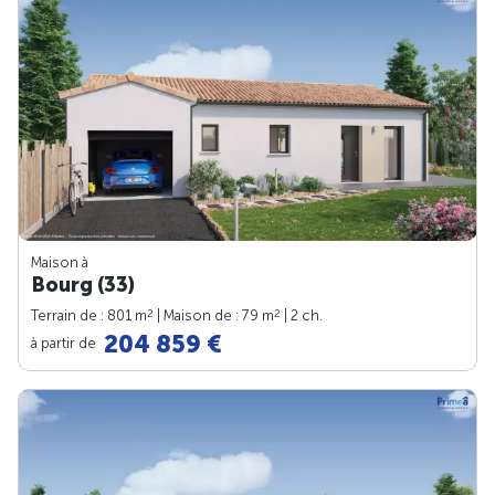
Maison à
Bourg (33)
2
2
Terrain de : 801 m
| Maison de : 79 m
| 2 ch.
204 859 €
à partir de