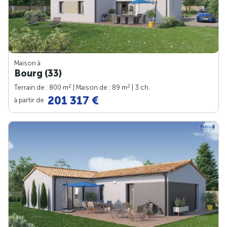
Maison à
Bourg (33)
2
2
Terrain de : 800 m
| Maison de : 89 m
| 3 ch.
201 317 €
à partir de