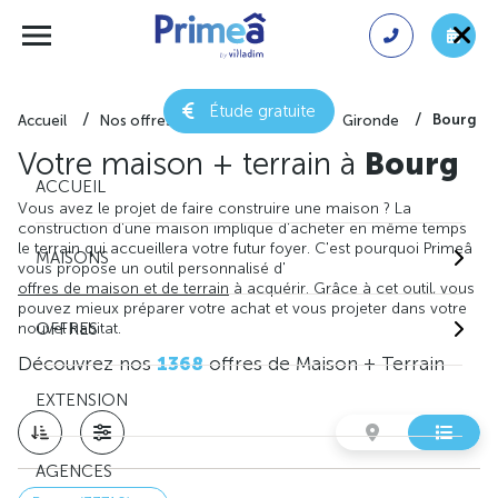
Étude gratuite
Bourg
Accueil
Nos offres de maison + terrain
Gironde
Votre maison + terrain à
Bourg
ACCUEIL
Vous avez le projet de faire construire une maison ? La
construction d'une maison implique d'acheter en même temps
le terrain qui accueillera votre futur foyer. C'est pourquoi Primeâ
MAISONS
vous propose un outil personnalisé d'
offres de maison et de terrain
à acquérir. Grâce à cet outil, vous
pouvez mieux préparer votre achat et vous projeter dans votre
nouvel habitat.
OFFRES
Découvrez nos
1368
offres de Maison + Terrain
EXTENSION
AGENCES