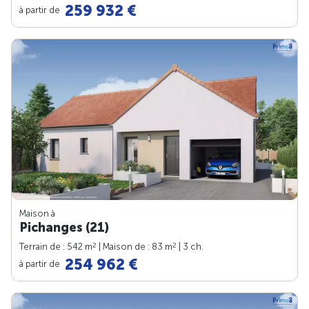
259 932 €
à partir de
Maison à
Pichanges (21)
2
2
Terrain de : 542 m
| Maison de : 83 m
| 3 ch.
254 962 €
à partir de