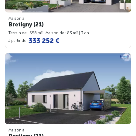
Maison à
Bretigny (21)
2
2
Terrain de : 658 m
| Maison de : 83 m
| 3 ch.
333 252 €
à partir de
Maison à