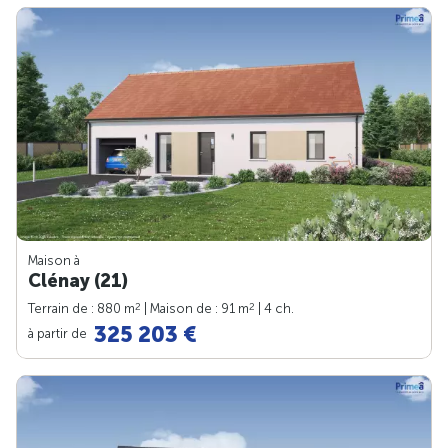
Maison à
Clénay (21)
2
2
Terrain de : 880 m
| Maison de : 91 m
| 4 ch.
325 203 €
à partir de