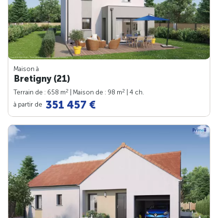
Maison à
Bretigny (21)
2
2
Terrain de : 658 m
| Maison de : 98 m
| 4 ch.
351 457 €
à partir de