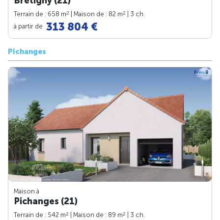
Bretigny (21)
2
2
Terrain de : 658 m
| Maison de : 82 m
| 3 ch.
313 804 €
à partir de
Pichanges
Maison à
Pichanges (21)
2
2
Terrain de : 542 m
| Maison de : 89 m
| 3 ch.