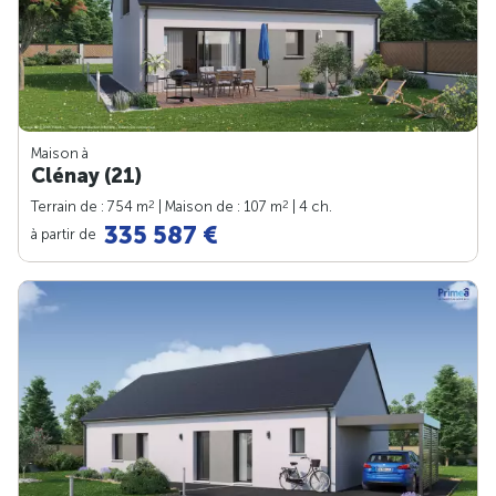
Maison à
Clénay (21)
2
2
Terrain de : 754 m
| Maison de : 107 m
| 4 ch.
335 587 €
à partir de