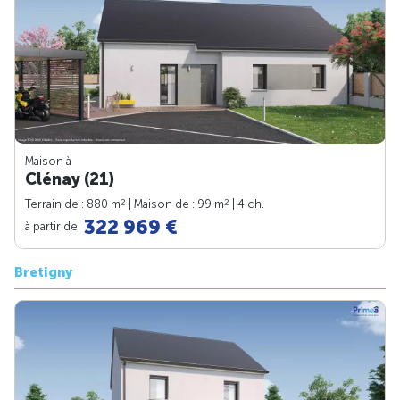
Maison à
Clénay (21)
2
2
Terrain de : 880 m
| Maison de : 99 m
| 4 ch.
322 969 €
à partir de
Bretigny