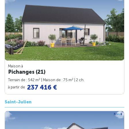
Maison à
Pichanges (21)
2
2
Terrain de : 542 m
| Maison de : 75 m
| 2 ch.
237 416 €
à partir de
Saint-Julien