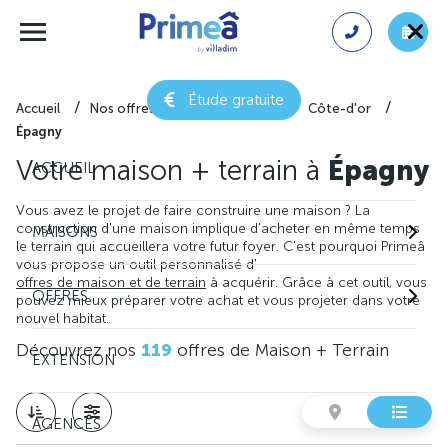
Étude gratuite
Accueil
Nos offres de maison + terrain
Côte-d'or
Épagny
Votre maison + terrain à
Épagny
ACCUEIL
Vous avez le projet de faire construire une maison ? La
construction d'une maison implique d'acheter en même temps
MAISONS
le terrain qui accueillera votre futur foyer. C'est pourquoi Primeâ
vous propose un outil personnalisé d'
offres de maison et de terrain
à acquérir. Grâce à cet outil, vous
OFFRES
pouvez mieux préparer votre achat et vous projeter dans votre
nouvel habitat.
Découvrez nos
119
offres de Maison + Terrain
EXTENSION
AGENCES