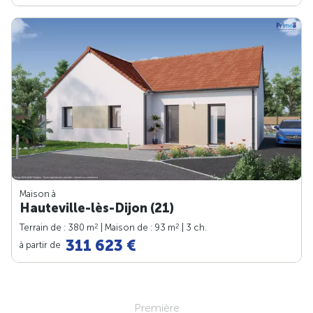
Maison à
Hauteville-lès-Dijon (21)
2
2
Terrain de : 380 m
| Maison de : 93 m
| 3 ch.
311 623 €
à partir de
Première