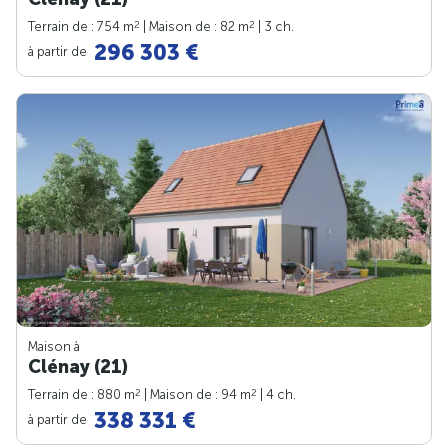
2
2
Terrain de : 754 m
| Maison de : 82 m
| 3 ch.
296 303 €
à partir de
Maison à
Clénay (21)
2
2
Terrain de : 880 m
| Maison de : 94 m
| 4 ch.
338 331 €
à partir de