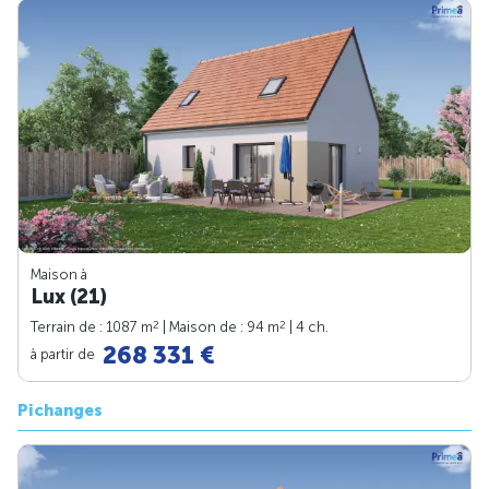
Maison à
Lux (21)
2
2
Terrain de : 1087 m
| Maison de : 94 m
| 4 ch.
268 331 €
à partir de
Pichanges