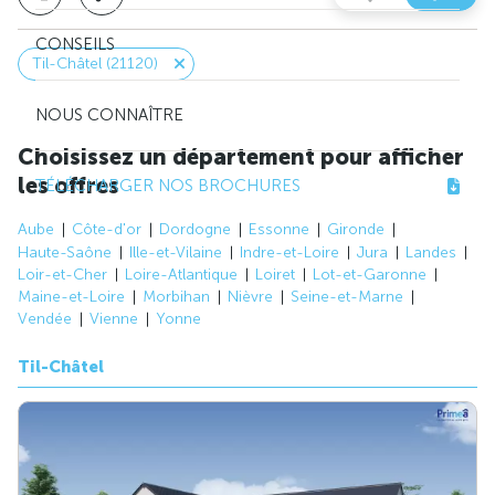
CONSEILS
Til-Châtel (21120)
NOUS CONNAÎTRE
Choisissez un département pour afficher
les offres
TÉLÉCHARGER NOS BROCHURES
Aube
Côte-d'or
Dordogne
Essonne
Gironde
Haute-Saône
Ille-et-Vilaine
Indre-et-Loire
Jura
Landes
Loir-et-Cher
Loire-Atlantique
Loiret
Lot-et-Garonne
Maine-et-Loire
Morbihan
Nièvre
Seine-et-Marne
Vendée
Vienne
Yonne
Til-Châtel