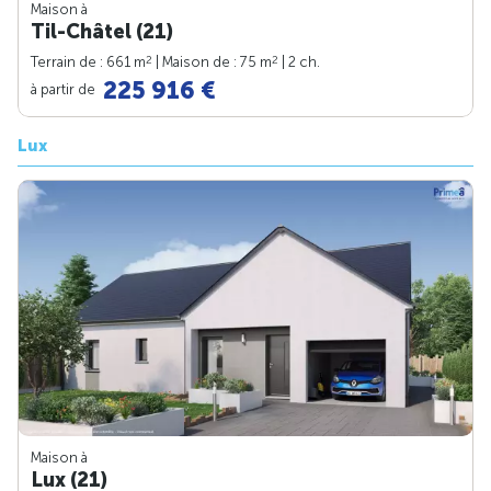
Maison à
Til-Châtel (21)
2
2
Terrain de : 661 m
| Maison de : 75 m
| 2 ch.
225 916 €
à partir de
Lux
Maison à
Lux (21)