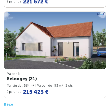
221 672 €
à partir de
Maison à
Selongey (21)
2
2
Terrain de : 584 m
| Maison de : 93 m
| 3 ch.
215 423 €
à partir de
Bèze