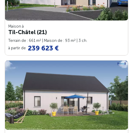
Maison à
Til-Châtel (21)
2
2
Terrain de : 661 m
| Maison de : 93 m
| 3 ch.
239 623 €
à partir de