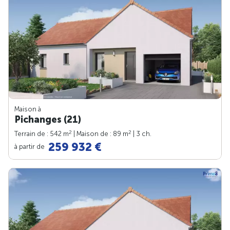
Maison à
Pichanges (21)
2
2
Terrain de : 542 m
| Maison de : 89 m
| 3 ch.
259 932 €
à partir de