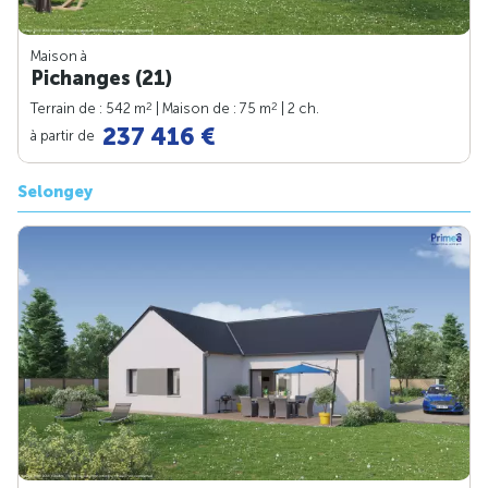
Maison à
Pichanges (21)
2
2
Terrain de : 542 m
| Maison de : 75 m
| 2 ch.
237 416 €
à partir de
Selongey