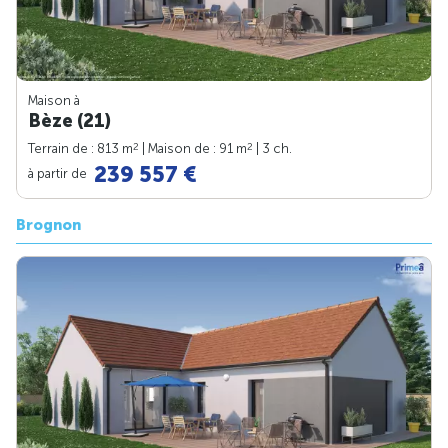
Maison à
Bèze (21)
2
2
Terrain de : 813 m
| Maison de : 91 m
| 3 ch.
239 557 €
à partir de
Brognon