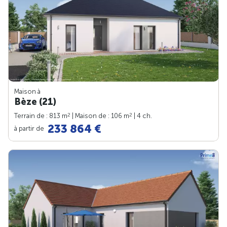
Maison à
Bèze (21)
2
2
Terrain de : 813 m
| Maison de : 106 m
| 4 ch.
233 864 €
à partir de