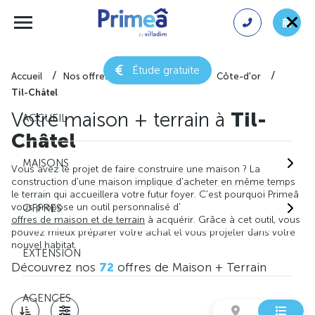
Étude gratuite
Accueil
Nos offres de maison + terrain
Côte-d'or
Til-Châtel
Votre maison + terrain à
Til-
ACCUEIL
Châtel
MAISONS
Vous avez le projet de faire construire une maison ? La
construction d'une maison implique d'acheter en même temps
le terrain qui accueillera votre futur foyer. C'est pourquoi Primeâ
vous propose un outil personnalisé d'
OFFRES
offres de maison et de terrain
à acquérir. Grâce à cet outil, vous
pouvez mieux préparer votre achat et vous projeter dans votre
nouvel habitat.
EXTENSION
Découvrez nos
72
offres de Maison + Terrain
AGENCES