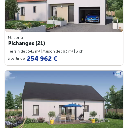
Maison à
Pichanges (21)
2
2
Terrain de : 542 m
| Maison de : 83 m
| 3 ch.
254 962 €
à partir de