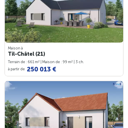
Maison à
Til-Châtel (21)
2
2
Terrain de : 661 m
| Maison de : 99 m
| 3 ch.
250 013 €
à partir de