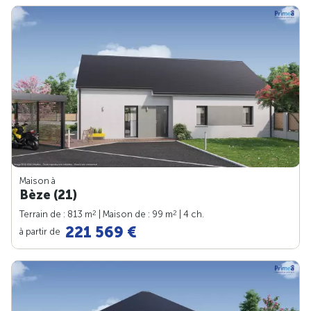
Maison à
Bèze (21)
2
2
Terrain de : 813 m
| Maison de : 99 m
| 4 ch.
221 569 €
à partir de