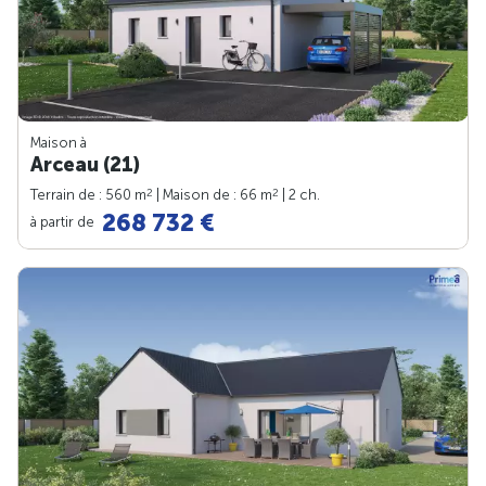
Maison à
Arceau (21)
2
2
Terrain de : 560 m
| Maison de : 66 m
| 2 ch.
268 732 €
à partir de