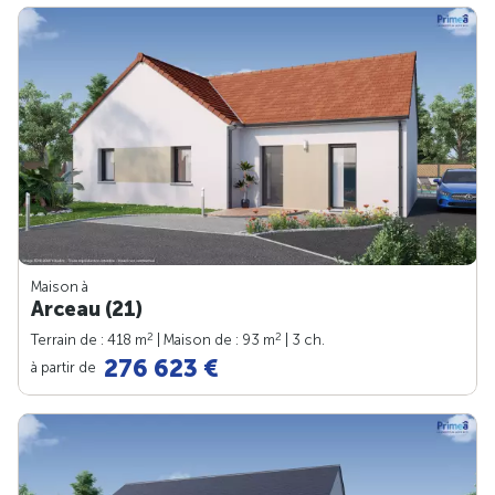
Maison à
Arceau (21)
2
2
Terrain de : 418 m
| Maison de : 93 m
| 3 ch.
276 623 €
à partir de