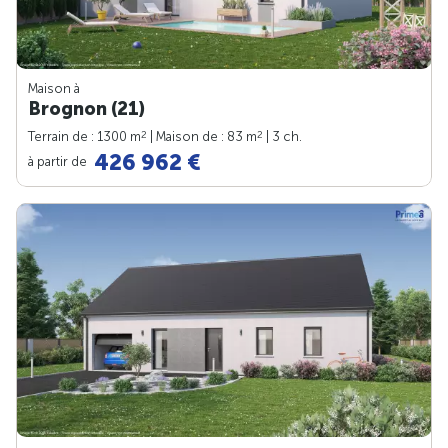
Maison à
Brognon (21)
2
2
Terrain de : 1300 m
| Maison de : 83 m
| 3 ch.
426 962 €
à partir de