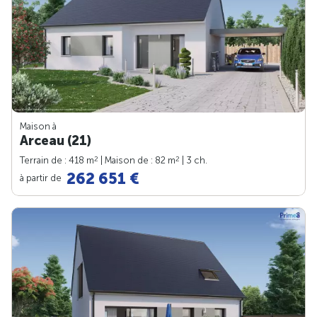
Maison à
Arceau (21)
2
2
Terrain de : 418 m
| Maison de : 82 m
| 3 ch.
262 651 €
à partir de