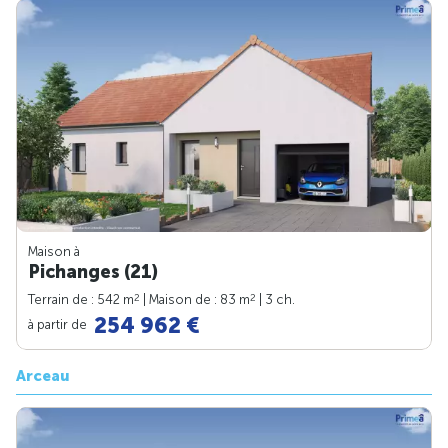
Maison à
Pichanges (21)
2
2
Terrain de : 542 m
| Maison de : 83 m
| 3 ch.
254 962 €
à partir de
Arceau