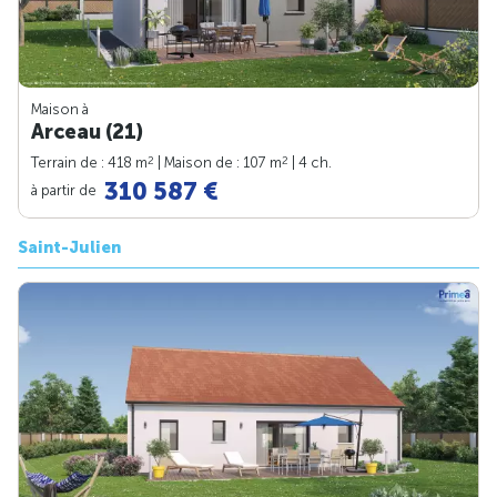
Maison à
Arceau (21)
2
2
Terrain de : 418 m
| Maison de : 107 m
| 4 ch.
310 587 €
à partir de
Saint-Julien