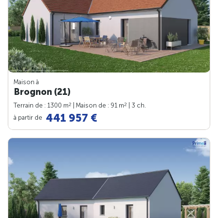
Maison à
Brognon (21)
2
2
Terrain de : 1300 m
| Maison de : 91 m
| 3 ch.
441 957 €
à partir de