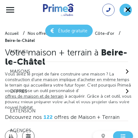
Étude gratuite
Accueil
Nos offres de maison + terrain
Côte-d'or
Beire-le-Châtel
Votre maison + terrain à
Beire-
ACCUEIL
le-Châtel
MAISONS
Vous avez le projet de faire construire une maison ? La
construction d'une maison implique d'acheter en même temps
le terrain qui accueillera votre futur foyer. C'est pourquoi Primeâ
vous propose un outil personnalisé d'
OFFRES
offres de maison et de terrain
à acquérir. Grâce à cet outil, vous
pouvez mieux préparer votre achat et vous projeter dans votre
nouvel habitat.
EXTENSION
Découvrez nos
122
offres de Maison + Terrain
AGENCES