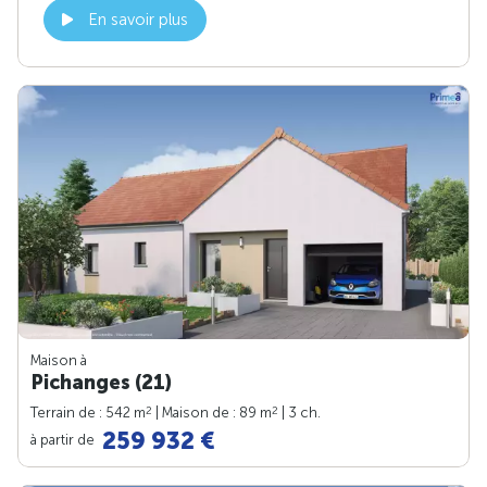
En savoir plus
Maison à
Pichanges (21)
2
2
Terrain de : 542 m
| Maison de : 89 m
| 3 ch.
259 932 €
à partir de