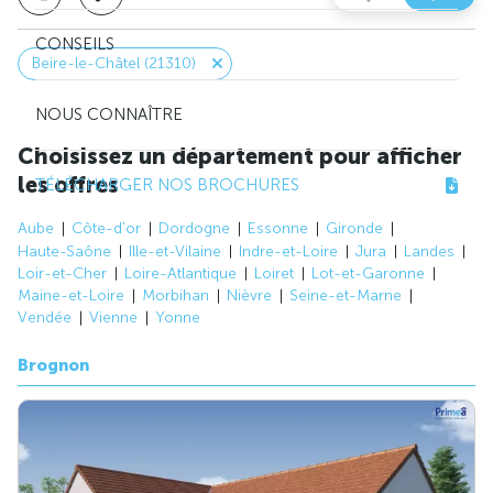
CONSEILS
Beire-le-Châtel (21310)
NOUS CONNAÎTRE
Choisissez un département pour afficher
les offres
TÉLÉCHARGER NOS BROCHURES
Aube
Côte-d'or
Dordogne
Essonne
Gironde
Haute-Saône
Ille-et-Vilaine
Indre-et-Loire
Jura
Landes
Loir-et-Cher
Loire-Atlantique
Loiret
Lot-et-Garonne
Maine-et-Loire
Morbihan
Nièvre
Seine-et-Marne
Vendée
Vienne
Yonne
Brognon