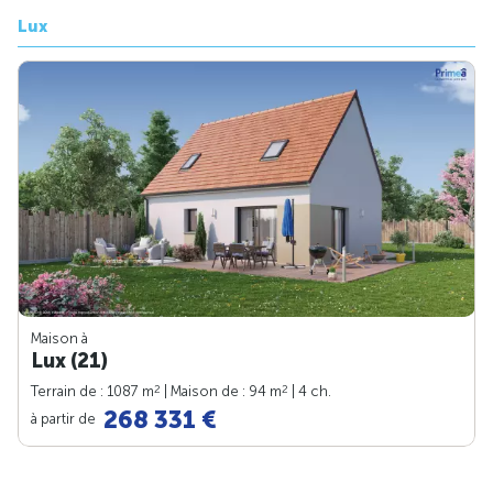
Lux
Maison à
Lux (21)
2
2
Terrain de : 1087 m
| Maison de : 94 m
| 4 ch.
268 331 €
à partir de