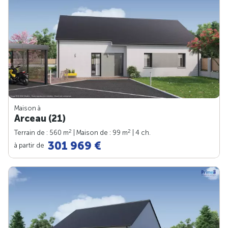
Maison à
Arceau (21)
2
2
Terrain de : 560 m
| Maison de : 99 m
| 4 ch.
301 969 €
à partir de