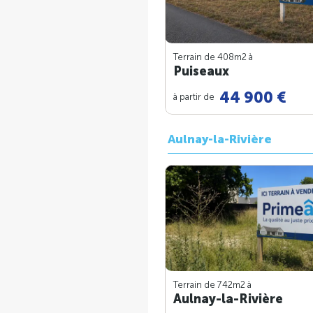
Terrain de 408m
2
à
Puiseaux
44 900 €
à partir de
Aulnay-la-Rivière
Terrain de 742m
2
à
Aulnay-la-Rivière