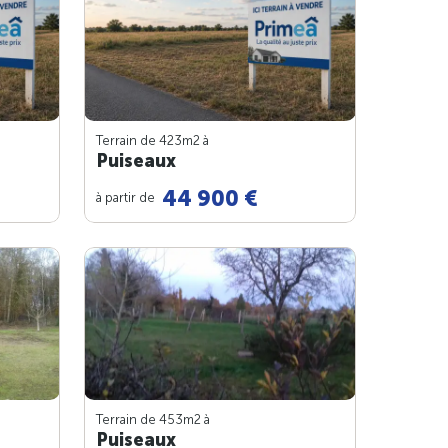
Terrain de 423m
2
à
Puiseaux
44 900 €
à partir de
Terrain de 453m
2
à
Puiseaux