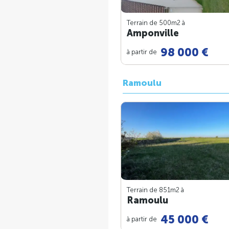
Terrain de 500m
2
à
Amponville
98 000 €
à partir de
Ramoulu
Terrain de 851m
2
à
Ramoulu
45 000 €
à partir de