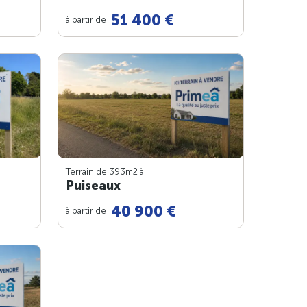
51 400 €
à partir de
Terrain de 393m
2
à
Puiseaux
40 900 €
à partir de