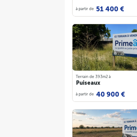
51 400 €
à partir de
Terrain de 393m
2
à
Puiseaux
40 900 €
à partir de