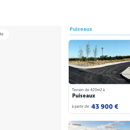
Puiseaux
te
Terrain de 420m
2
à
Puiseaux
43 900 €
à partir de