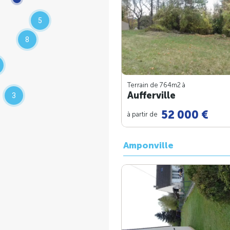
5
8
Terrain de 764m
2
à
Aufferville
3
52 000 €
à partir de
Amponville