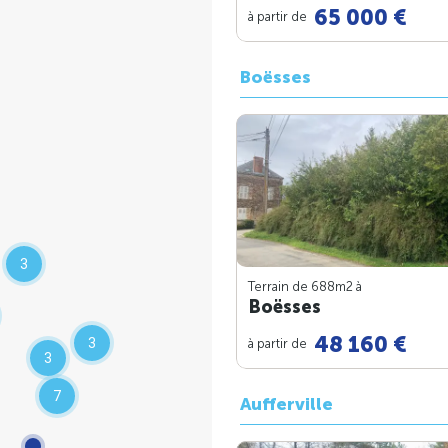
65 000 €
à partir de
Boësses
3
Terrain de 688m
2
à
Boësses
48 160 €
3
à partir de
3
7
Aufferville