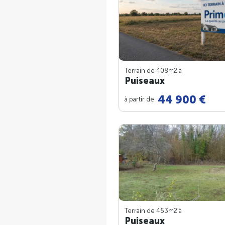
Terrain de 408m
2
à
Puiseaux
44 900 €
à partir de
Terrain de 453m
2
à
Puiseaux