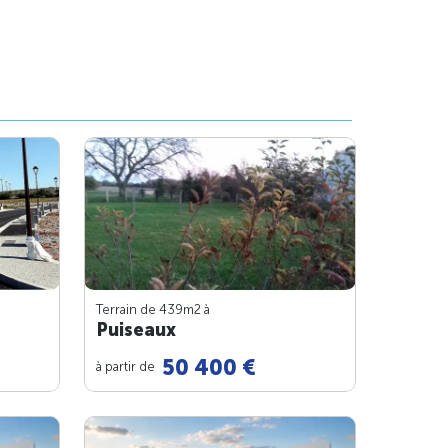
Terrain de 439m
2
à
Puiseaux
50 400 €
à partir de