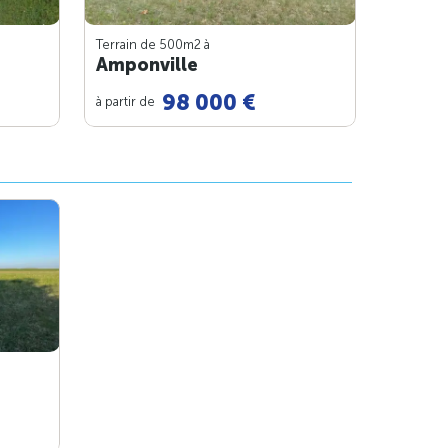
Terrain de 500m
2
à
Amponville
98 000 €
à partir de