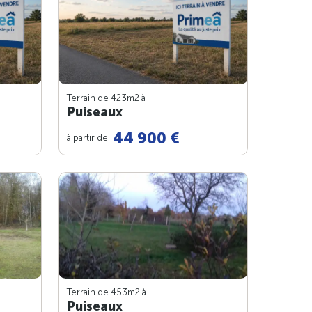
Terrain de 423m
2
à
Puiseaux
44 900 €
à partir de
Terrain de 453m
2
à
Puiseaux