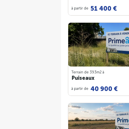
51 400 €
à partir de
Terrain de 393m
2
à
Puiseaux
40 900 €
à partir de