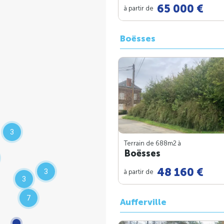
65 000 €
à partir de
Boësses
3
Terrain de 688m
2
à
Boësses
48 160 €
3
à partir de
3
7
Aufferville