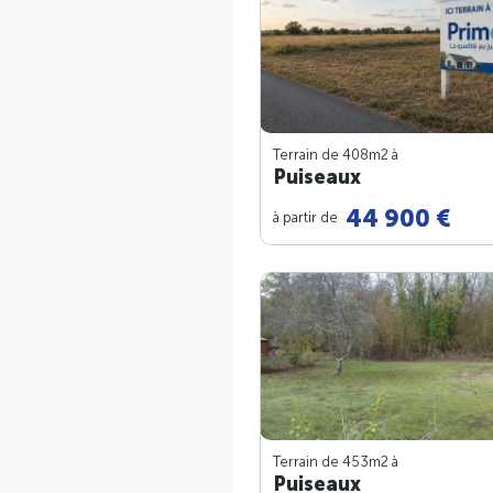
Terrain de 408m
2
à
Puiseaux
44 900 €
à partir de
Terrain de 453m
2
à
Puiseaux