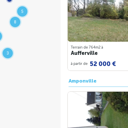
5
8
Terrain de 764m
2
à
Aufferville
3
52 000 €
à partir de
Amponville