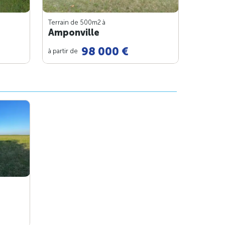
Terrain de 500m
2
à
Amponville
98 000 €
à partir de