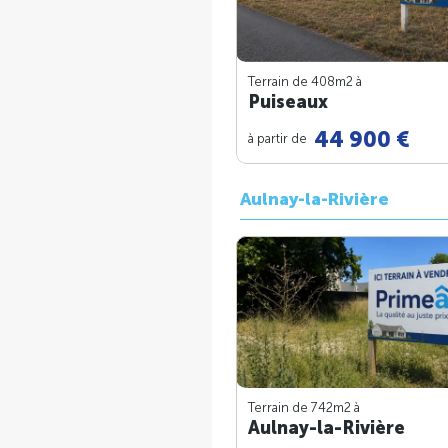
Terrain de 408m
2
à
Puiseaux
44 900 €
à partir de
Aulnay-la-Rivière
Terrain de 742m
2
à
Aulnay-la-Rivière