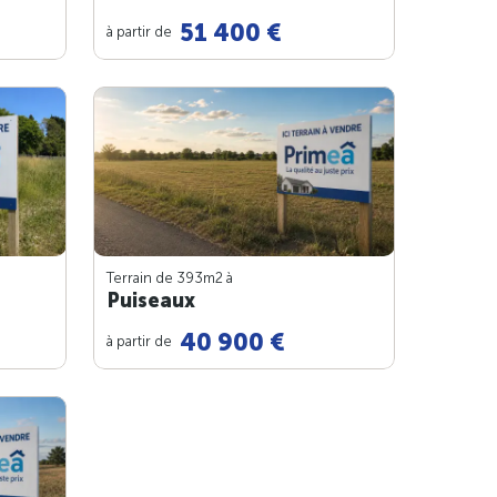
51 400 €
à partir de
Terrain de 393m
2
à
Puiseaux
40 900 €
à partir de