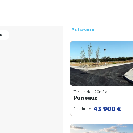
Puiseaux
te
Terrain de 420m
2
à
Puiseaux
43 900 €
à partir de