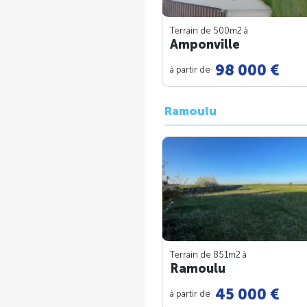
Terrain de 500m
2
à
Amponville
98 000 €
à partir de
Ramoulu
Terrain de 851m
2
à
Ramoulu
45 000 €
à partir de