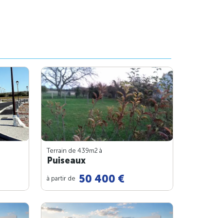
Terrain de 439m
2
à
Puiseaux
50 400 €
à partir de