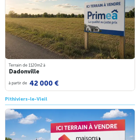
Terrain de 1120m
2
à
Dadonville
42 000 €
à partir de
Pithiviers-le-Vieil