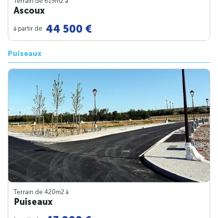
Terrain de 619m
2
à
Ascoux
44 500 €
à partir de
Puiseaux
Terrain de 420m
2
à
Puiseaux