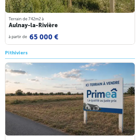
Terrain de 742m
2
à
Aulnay-la-Rivière
65 000 €
à partir de
Pithiviers