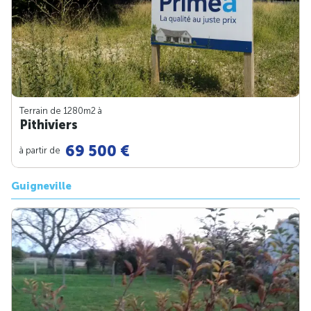
Terrain de 1280m
2
à
Pithiviers
69 500 €
à partir de
Guigneville