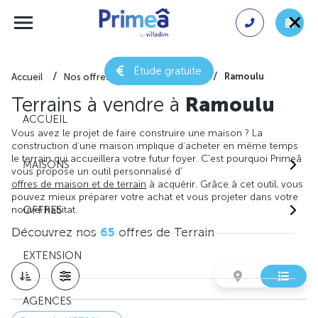
Étude gratuite
Ramoulu
Accueil
Nos offres de terrain
Loiret
Terrains à vendre à
Ramoulu
ACCUEIL
Vous avez le projet de faire construire une maison ? La
construction d'une maison implique d'acheter en même temps
le terrain qui accueillera votre futur foyer. C'est pourquoi Primeâ
MAISONS
vous propose un outil personnalisé d'
offres de maison et de terrain
à acquérir. Grâce à cet outil, vous
pouvez mieux préparer votre achat et vous projeter dans votre
nouvel habitat.
OFFRES
Découvrez nos
65
offres de Terrain
EXTENSION
AGENCES