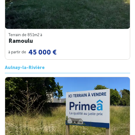
Terrain de 851m
2
à
Ramoulu
45 000 €
à partir de
Aulnay-la-Rivière