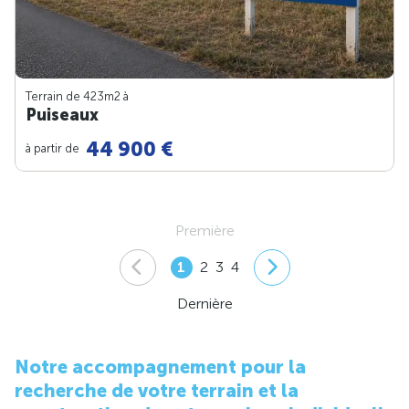
Terrain de 423m
2
à
Puiseaux
44 900 €
à partir de
Première
1
2
3
4
Dernière
Notre accompagnement pour la
recherche de votre terrain et la