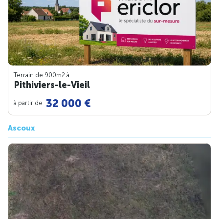
Terrain de 900m
2
à
Pithiviers-le-Vieil
32 000 €
à partir de
Ascoux