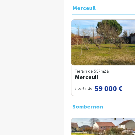
Merceuil
Terrain de 557m
2
à
Merceuil
59 000 €
à partir de
Sombernon