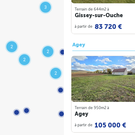
3
Terrain de 644m
2
à
Gissey-sur-Ouche
83 720 €
à partir de
Agey
2
2
2
2
Terrain de 950m
2
à
Agey
105 000 €
à partir de