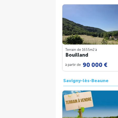
Terrain de 1655m
2
à
Bouilland
90 000 €
à partir de
Savigny-lès-Beaune