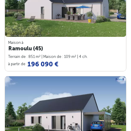
Maison à
Ramoulu (45)
2
2
Terrain de : 851 m
| Maison de : 109 m
| 4 ch.
196 090 €
à partir de