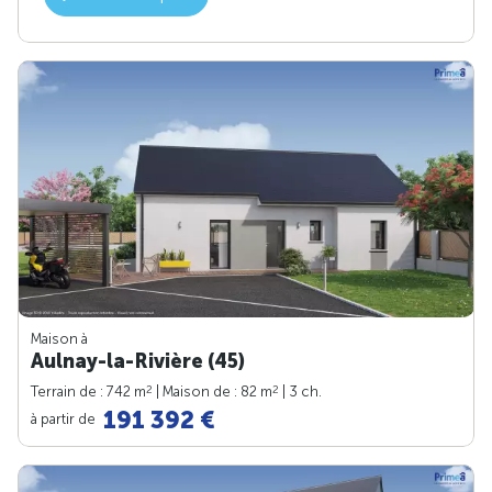
Maison à
Aulnay-la-Rivière (45)
2
2
Terrain de : 742 m
| Maison de : 82 m
| 3 ch.
191 392 €
à partir de