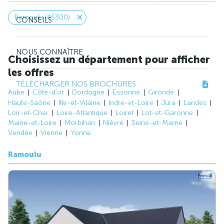
Ramoulu (45300)
CONSEILS
NOUS CONNAÎTRE
Choisissez un département pour afficher
les offres
TÉLÉCHARGER NOS BROCHURES
Aube
Côte-d'or
Dordogne
Essonne
Gironde
Haute-Saône
Ille-et-Vilaine
Indre-et-Loire
Jura
Landes
Loir-et-Cher
Loire-Atlantique
Loiret
Lot-et-Garonne
Maine-et-Loire
Morbihan
Nièvre
Seine-et-Marne
Vendée
Vienne
Yonne
Ramoulu