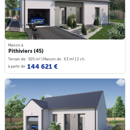
Maison à
Pithiviers (45)
2
2
Terrain de : 920 m
| Maison de : 63 m
| 2 ch.
144 621 €
à partir de