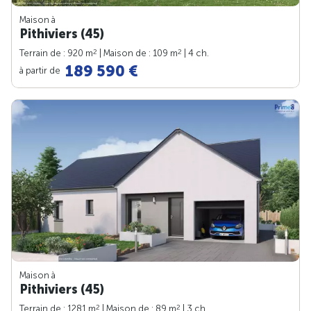
Maison à
Pithiviers (45)
2
2
Terrain de : 920 m
| Maison de : 109 m
| 4 ch.
189 590 €
à partir de
Maison à
Pithiviers (45)
2
2
Terrain de : 1281 m
| Maison de : 89 m
| 3 ch.