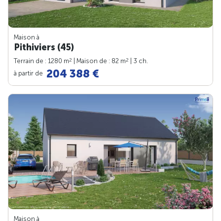
Maison à
Pithiviers (45)
2
2
Terrain de : 1280 m
| Maison de : 82 m
| 3 ch.
204 388 €
à partir de
Maison à