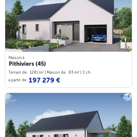
Maison à
Pithiviers (45)
2
2
Terrain de : 1281 m
| Maison de : 83 m
| 3 ch.
197 279 €
à partir de