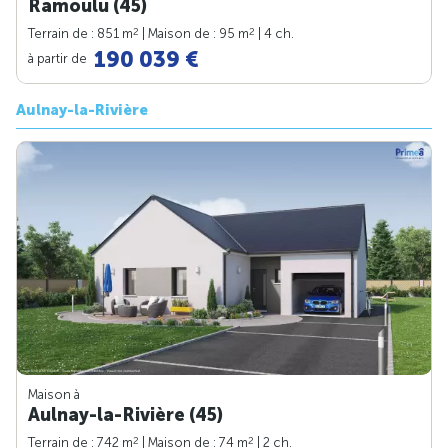
Ramoulu (45)
2
2
Terrain de : 851 m
| Maison de : 95 m
| 4 ch.
190 039 €
à partir de
Aulnay-la-Rivière
Maison à
Aulnay-la-Rivière (45)
2
2
Terrain de : 742 m
| Maison de : 74 m
| 2 ch.