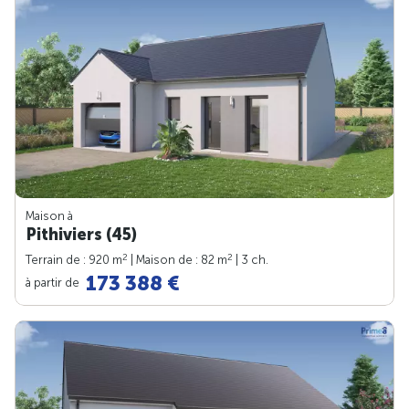
Maison à
Pithiviers (45)
2
2
Terrain de : 920 m
| Maison de : 82 m
| 3 ch.
173 388 €
à partir de