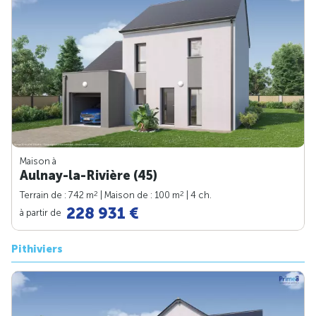
Maison à
Aulnay-la-Rivière (45)
2
2
Terrain de : 742 m
| Maison de : 100 m
| 4 ch.
228 931 €
à partir de
Pithiviers