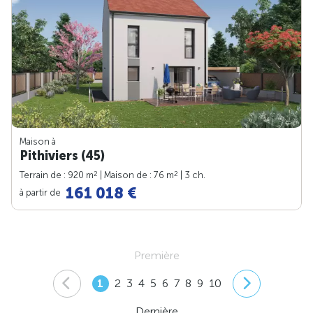
Maison à
Pithiviers (45)
2
2
Terrain de : 920 m
| Maison de : 76 m
| 3 ch.
161 018 €
à partir de
Première
1
2
3
4
5
6
7
8
9
10
Dernière