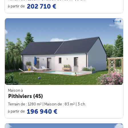
202 710 €
à partir de
Maison à
Pithiviers (45)
2
2
Terrain de : 1280 m
| Maison de : 83 m
| 3 ch.
196 940 €
à partir de