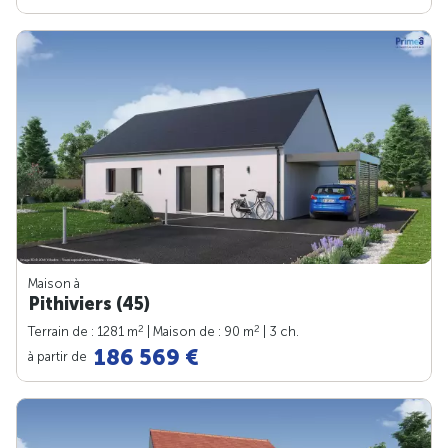
Maison à
Pithiviers (45)
2
2
Terrain de : 1281 m
| Maison de : 90 m
| 3 ch.
186 569 €
à partir de