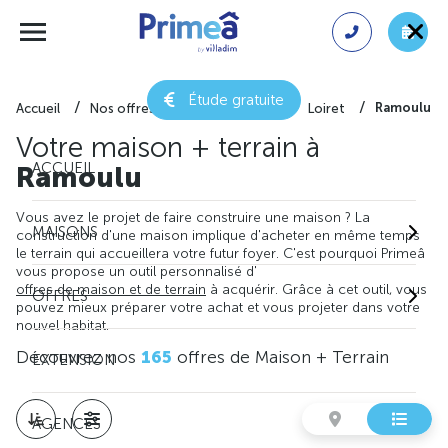
Étude gratuite
Ramoulu
Accueil
Nos offres de maison + terrain
Loiret
Votre maison + terrain à
ACCUEIL
Ramoulu
Vous avez le projet de faire construire une maison ? La
MAISONS
construction d'une maison implique d'acheter en même temps
le terrain qui accueillera votre futur foyer. C'est pourquoi Primeâ
vous propose un outil personnalisé d'
offres de maison et de terrain
à acquérir. Grâce à cet outil, vous
OFFRES
pouvez mieux préparer votre achat et vous projeter dans votre
nouvel habitat.
Découvrez nos
165
offres de Maison + Terrain
EXTENSION
AGENCES