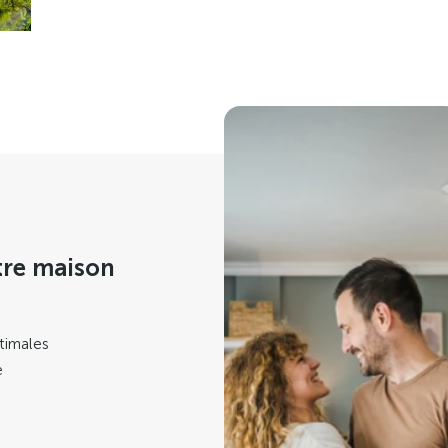
tre maison
timales
e