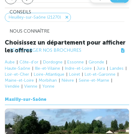
CONSEILS
Heuilley-sur-Saône (21270)
NOUS CONNAÎTRE
Choisissez un département pour afficher
les offres
TÉLÉCHARGER NOS BROCHURES
Aube
Côte-d'or
Dordogne
Essonne
Gironde
Haute-Saône
Ille-et-Vilaine
Indre-et-Loire
Jura
Landes
Loir-et-Cher
Loire-Atlantique
Loiret
Lot-et-Garonne
Maine-et-Loire
Morbihan
Nièvre
Seine-et-Marne
Vendée
Vienne
Yonne
Maxilly-sur-Saône