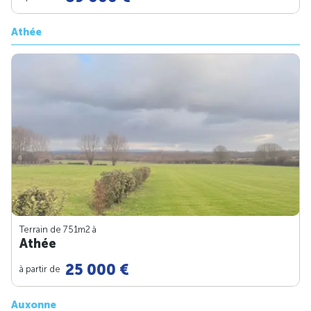
Athée
Terrain de 751m
2
à
Athée
25 000 €
à partir de
Auxonne