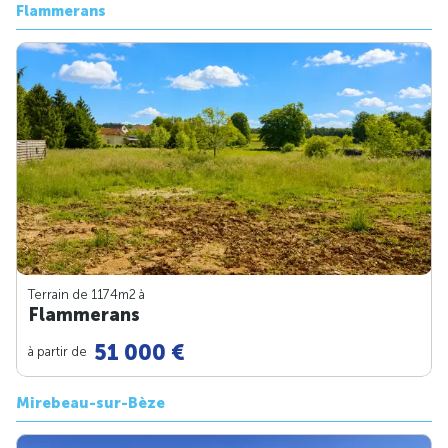
Flammerans
Terrain de 1174m
2
à
Flammerans
51 000 €
à partir de
Mirebeau-sur-Bèze