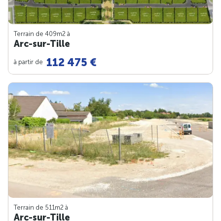
Terrain de 409m
2
à
Arc-sur-Tille
112 475 €
à partir de
Terrain de 511m
2
à
Arc-sur-Tille