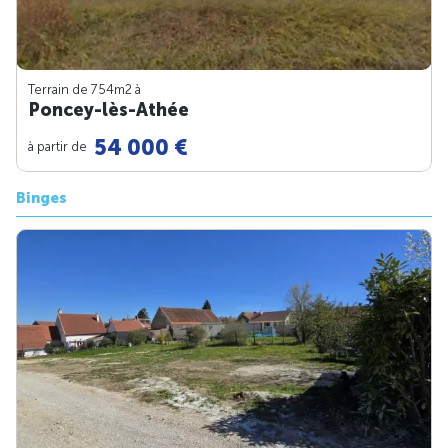
Terrain de 754m
2
à
Poncey-lès-Athée
54 000 €
à partir de
Binges