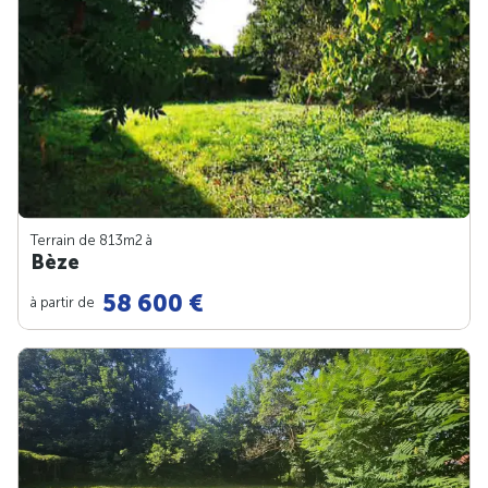
Terrain de 813m
2
à
Bèze
58 600 €
à partir de