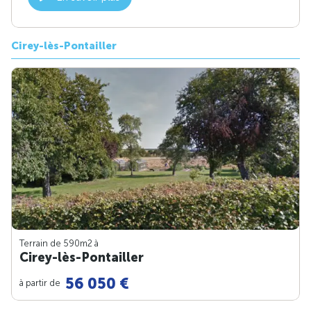
Cirey-lès-Pontailler
Terrain de 590m
2
à
Cirey-lès-Pontailler
56 050 €
à partir de