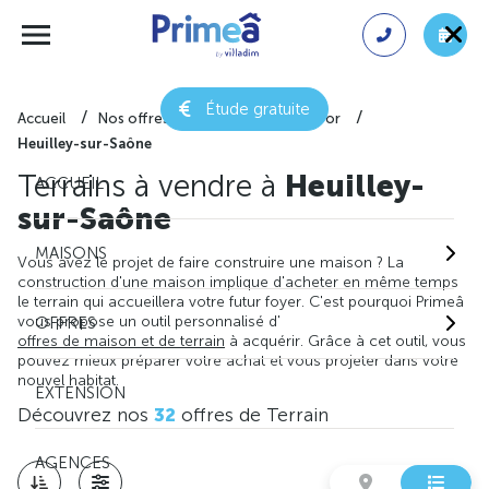
Étude gratuite
Accueil
Nos offres de terrain
Côte-d'or
Heuilley-sur-Saône
Terrains à vendre à
Heuilley-
ACCUEIL
sur-Saône
MAISONS
Vous avez le projet de faire construire une maison ? La
construction d'une maison implique d'acheter en même temps
le terrain qui accueillera votre futur foyer. C'est pourquoi Primeâ
vous propose un outil personnalisé d'
OFFRES
offres de maison et de terrain
à acquérir. Grâce à cet outil, vous
pouvez mieux préparer votre achat et vous projeter dans votre
nouvel habitat.
EXTENSION
Découvrez nos
32
offres de Terrain
AGENCES