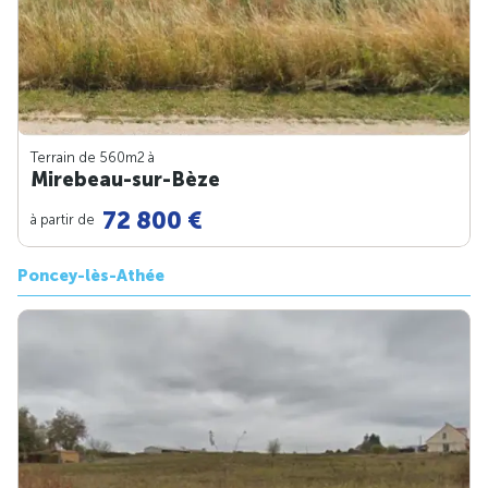
Terrain de 560m
2
à
Mirebeau-sur-Bèze
72 800 €
à partir de
Poncey-lès-Athée