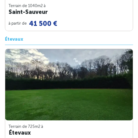
Terrain de 1040m
2
à
Saint-Sauveur
41 500 €
à partir de
Étevaux
Terrain de 725m
2
à
Étevaux