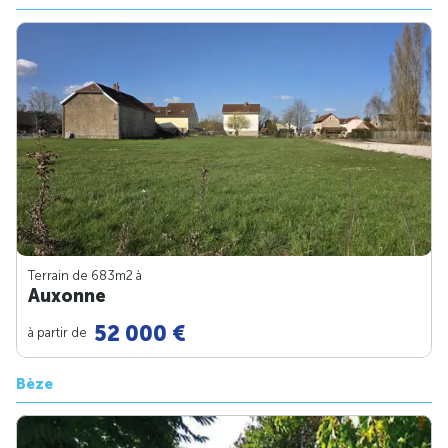
Terrain de 683m
2
à
Auxonne
52 000 €
à partir de
Bèze