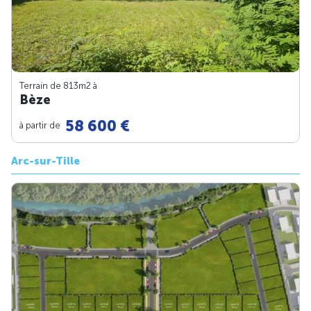
Terrain de 813m
2
à
Bèze
58 600 €
à partir de
Arc-sur-Tille