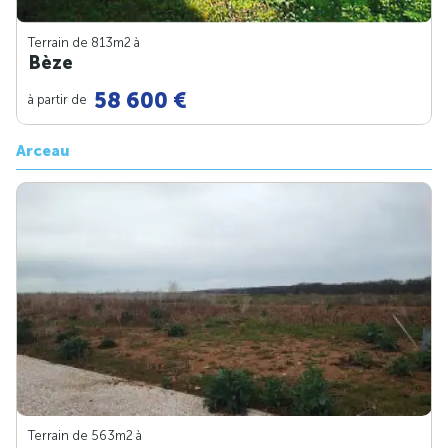
Terrain de 813m
2
à
Bèze
58 600 €
à partir de
Arceau
Terrain de 563m
2
à