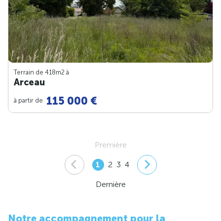
Terrain de 418m
2
à
Arceau
115 000 €
à partir de
Première
1
2
3
4
Dernière
Notre accompagnement pour la