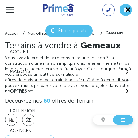
Étude gratuite
Gemeaux
Accueil
Nos offres de terrain
Côte-d'or
Terrains à vendre à
Gemeaux
ACCUEIL
Vous avez le projet de faire construire une maison ? La
construction d'une maison implique d'acheter en même temps
le terrain qui accueillera votre futur foyer. C'est pourquoi Primeâ
MAISONS
vous propose un outil personnalisé d'
offres de maison et de terrain
à acquérir. Grâce à cet outil, vous
pouvez mieux préparer votre achat et vous projeter dans votre
nouvel habitat.
OFFRES
Découvrez nos
60
offres de Terrain
EXTENSION
AGENCES