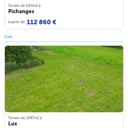
Terrain de 684m
2
à
Pichanges
112 860 €
à partir de
Lux
Terrain de 1087m
2
à
Lux