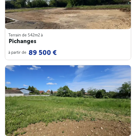
Terrain de 542m
2
à
Pichanges
89 500 €
à partir de