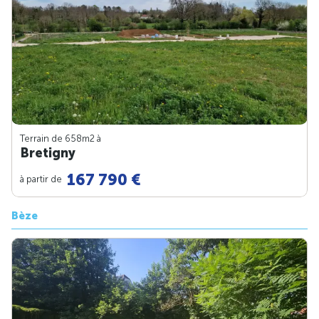
Terrain de 658m
2
à
Bretigny
167 790 €
à partir de
Bèze