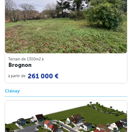
Terrain de 1300m
2
à
Brognon
261 000 €
à partir de
Clénay