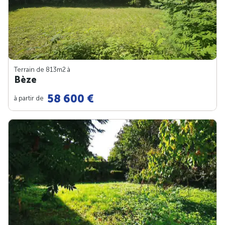
Terrain de 813m
2
à
Bèze
58 600 €
à partir de