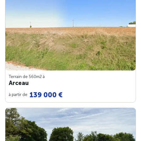
Terrain de 560m
2
à
Arceau
139 000 €
à partir de