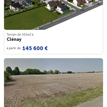
Terrain de 561m
2
à
Clénay
145 600 €
à partir de