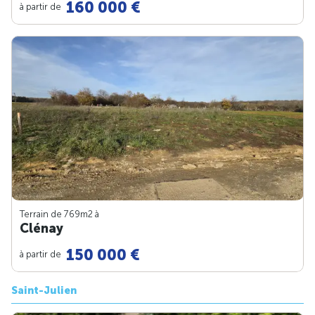
160 000 €
à partir de
Terrain de 769m
2
à
Clénay
150 000 €
à partir de
Saint-Julien