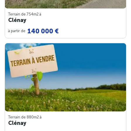
Terrain de 754m
2
à
Clénay
140 000 €
à partir de
Terrain de 880m
2
à
Clénay