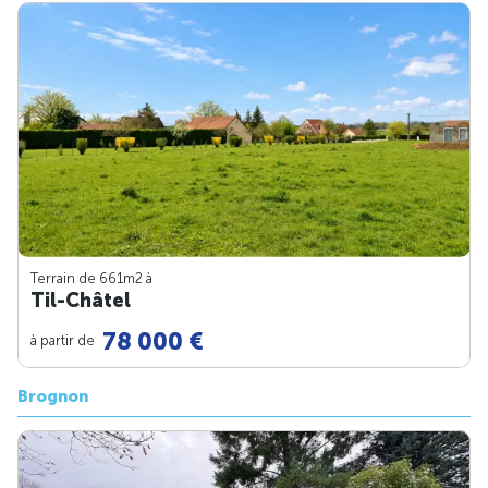
Terrain de 661m
2
à
Til-Châtel
78 000 €
à partir de
Brognon