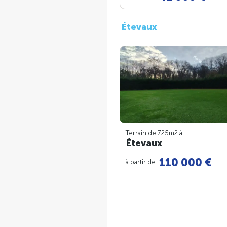
Étevaux
Terrain de 725m
2
à
Étevaux
110 000 €
à partir de