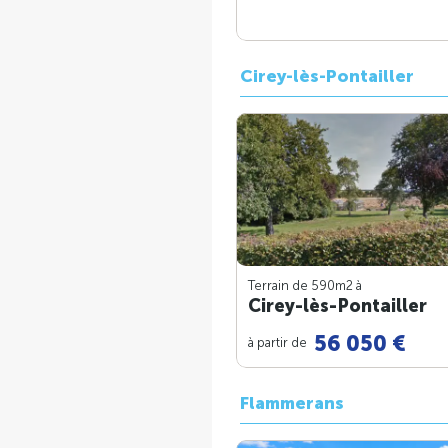
Cirey-lès-Pontailler
Terrain de 590m
2
à
Cirey-lès-Pontailler
56 050 €
à partir de
Flammerans