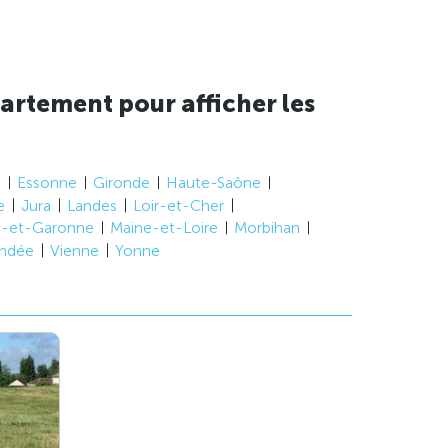
artement pour afficher les
e
Essonne
Gironde
Haute-Saône
e
Jura
Landes
Loir-et-Cher
t-et-Garonne
Maine-et-Loire
Morbihan
ndée
Vienne
Yonne