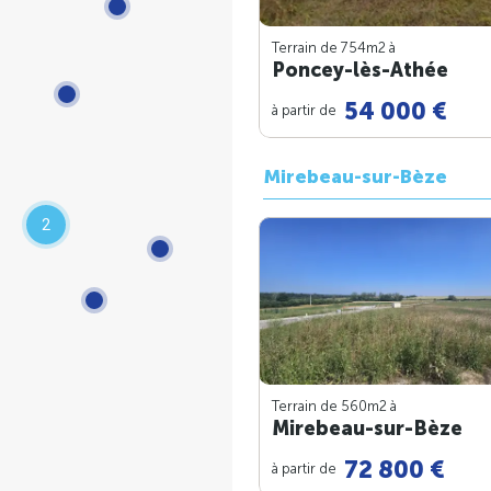
Terrain de 754m
2
à
Poncey-lès-Athée
54 000 €
à partir de
Mirebeau-sur-Bèze
2
Terrain de 560m
2
à
Mirebeau-sur-Bèze
72 800 €
à partir de