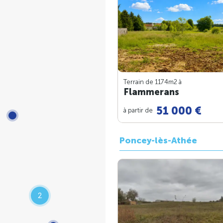
Terrain de 1174m
2
à
Flammerans
51 000 €
à partir de
Poncey-lès-Athée
2