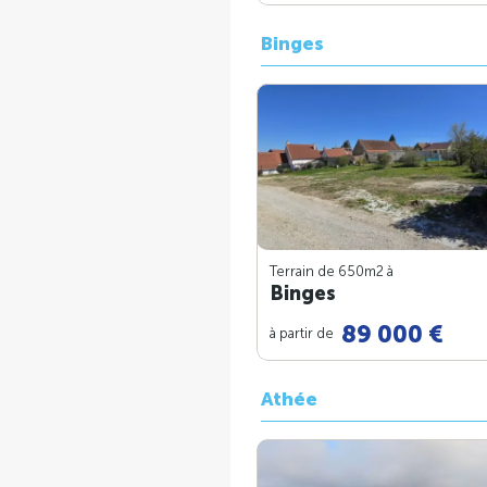
Binges
Terrain de 650m
2
à
Binges
89 000 €
à partir de
Athée