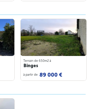
Terrain de 650m
2
à
Binges
89 000 €
à partir de