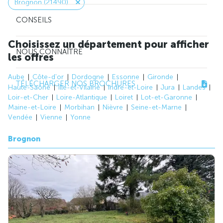
Brognon (21490)
CONSEILS
Choisissez un département pour afficher
NOUS CONNAÎTRE
les offres
Aube
Côte-d'or
Dordogne
Essonne
Gironde
TÉLÉCHARGER NOS BROCHURES
Haute-Saône
Ille-et-Vilaine
Indre-et-Loire
Jura
Landes
Loir-et-Cher
Loire-Atlantique
Loiret
Lot-et-Garonne
Maine-et-Loire
Morbihan
Nièvre
Seine-et-Marne
Vendée
Vienne
Yonne
Brognon