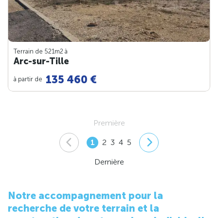
Terrain de 521m
2
à
Arc-sur-Tille
135 460 €
à partir de
Première
1
2
3
4
5
Dernière
Notre accompagnement pour la
recherche de votre terrain et la