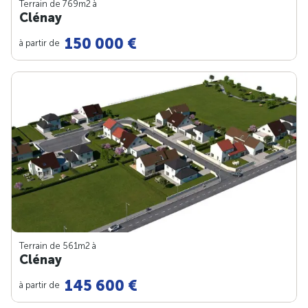
Terrain de 769m
2
à
Clénay
150 000 €
à partir de
Terrain de 561m
2
à
Clénay
145 600 €
à partir de