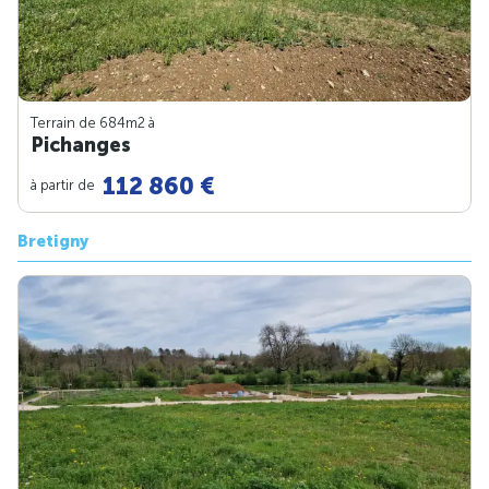
Terrain de 684m
2
à
Pichanges
112 860 €
à partir de
Bretigny