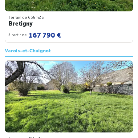
Terrain de 658m
2
à
Bretigny
167 790 €
à partir de
Varois-et-Chaignot