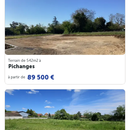
Terrain de 542m
2
à
Pichanges
89 500 €
à partir de