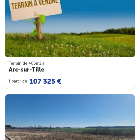
Terrain de 405m
2
à
Arc-sur-Tille
107 325 €
à partir de