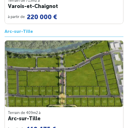
Terrain de 713m
2
à
Varois-et-Chaignot
220 000 €
à partir de
Arc-sur-Tille
Terrain de 409m
2
à
Arc-sur-Tille