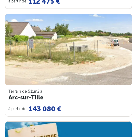
112 475 €
à partir de
Terrain de 511m
2
à
Arc-sur-Tille
143 080 €
à partir de