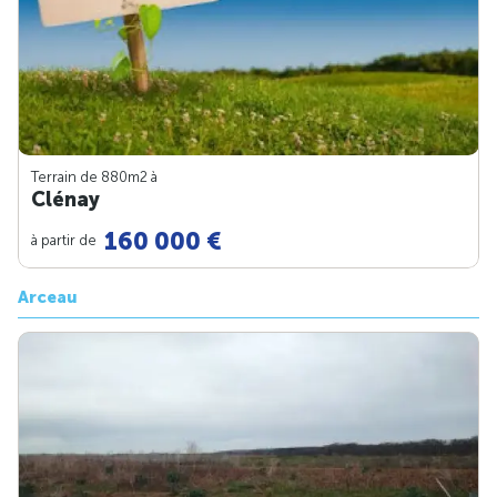
Terrain de 880m
2
à
Clénay
160 000 €
à partir de
Arceau