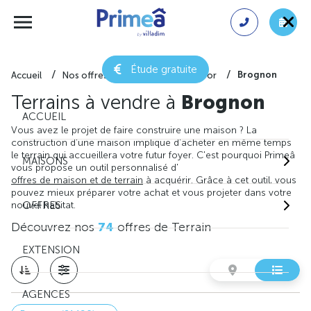
Étude gratuite
Brognon
Accueil
Nos offres de terrain
Côte-d'or
Terrains à vendre à
Brognon
ACCUEIL
Vous avez le projet de faire construire une maison ? La
construction d'une maison implique d'acheter en même temps
le terrain qui accueillera votre futur foyer. C'est pourquoi Primeâ
MAISONS
vous propose un outil personnalisé d'
offres de maison et de terrain
à acquérir. Grâce à cet outil, vous
pouvez mieux préparer votre achat et vous projeter dans votre
nouvel habitat.
OFFRES
Découvrez nos
74
offres de Terrain
EXTENSION
AGENCES