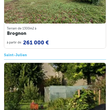
Terrain de 1300m
2
à
Brognon
261 000 €
à partir de
Saint-Julien