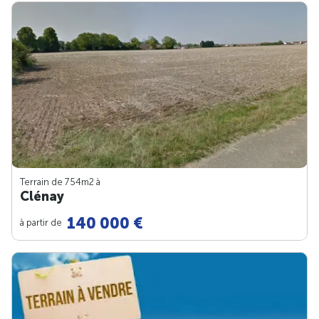
Terrain de 754m
2
à
Clénay
140 000 €
à partir de