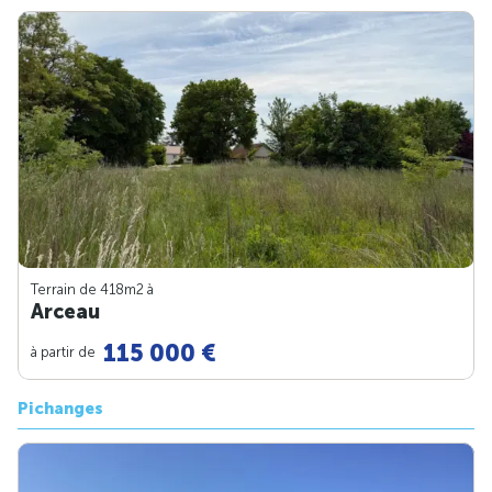
Terrain de 418m
2
à
Arceau
115 000 €
à partir de
Pichanges