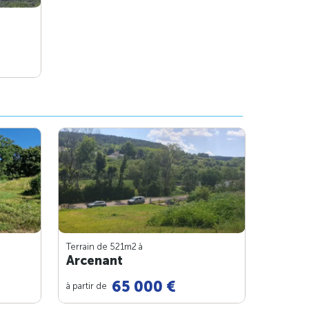
Terrain de 521m
2
à
Arcenant
65 000 €
à partir de