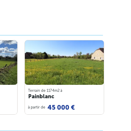
Terrain de 1174m
2
à
Painblanc
45 000 €
à partir de