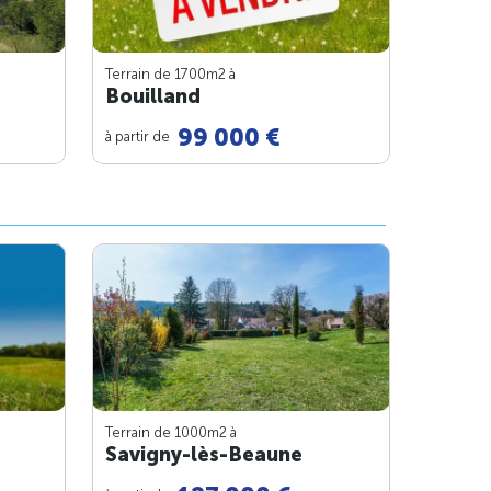
Terrain de 1700m
2
à
Bouilland
99 000 €
à partir de
Terrain de 1000m
2
à
Savigny-lès-Beaune