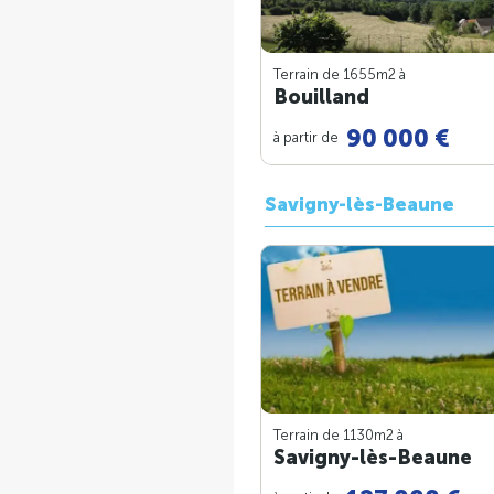
Terrain de 1655m
2
à
Bouilland
90 000 €
à partir de
Savigny-lès-Beaune
Terrain de 1130m
2
à
Savigny-lès-Beaune