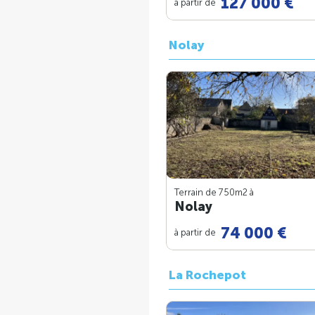
127 000 €
à partir de
Nolay
Terrain de 750m
2
à
Nolay
74 000 €
à partir de
La Rochepot