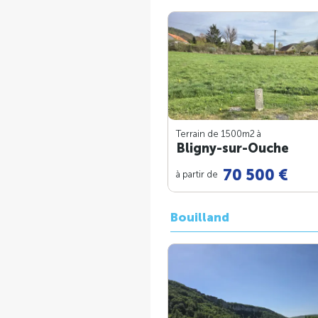
Terrain de 1500m
2
à
Bligny-sur-Ouche
70 500 €
à partir de
Bouilland