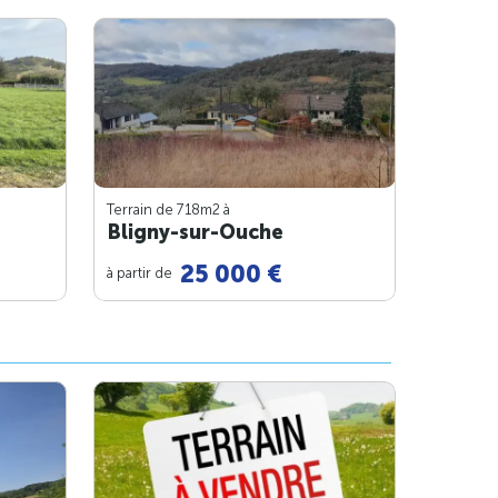
Terrain de 718m
2
à
Bligny-sur-Ouche
25 000 €
à partir de