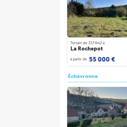
Terrain de 3574m
2
à
La Rochepot
55 000 €
à partir de
Échevronne