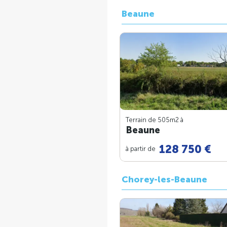
Beaune
Terrain de 505m
2
à
Beaune
128 750 €
à partir de
Chorey-les-Beaune