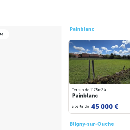
Painblanc
te
Terrain de 1175m
2
à
Painblanc
45 000 €
à partir de
Bligny-sur-Ouche