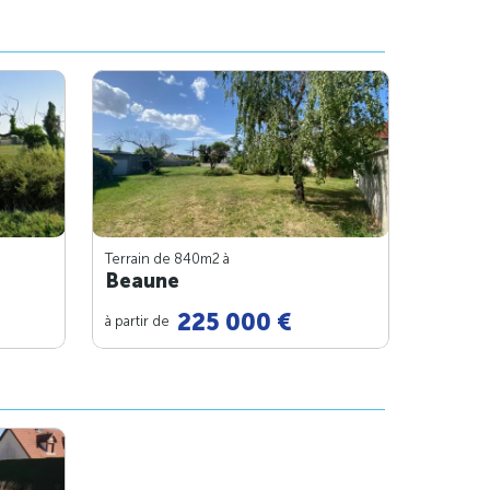
Terrain de 840m
2
à
Beaune
225 000 €
à partir de