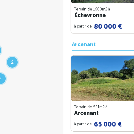
Terrain de 1600m
2
à
Échevronne
80 000 €
à partir de
Arcenant
2
2
Terrain de 521m
2
à
Arcenant
65 000 €
à partir de