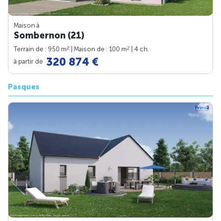
Maison à
Sombernon (21)
2
2
Terrain de : 950 m
| Maison de : 100 m
| 4 ch.
320 874 €
à partir de
Pasques