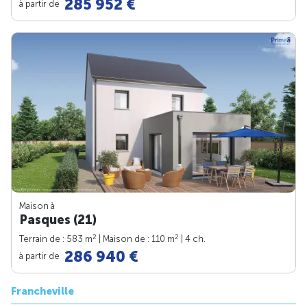
285 952 €
à partir de
Maison à
Pasques (21)
2
2
Terrain de : 583 m
| Maison de : 110 m
| 4 ch.
286 940 €
à partir de
Francheville