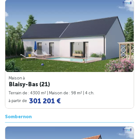
Maison à
Blaisy-Bas (21)
2
2
Terrain de : 4300 m
| Maison de : 98 m
| 4 ch.
301 201 €
à partir de
Sombernon