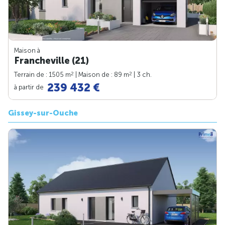
Maison à
Francheville (21)
2
2
Terrain de : 1505 m
| Maison de : 89 m
| 3 ch.
239 432 €
à partir de
Gissey-sur-Ouche