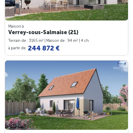
Maison à
Verrey-sous-Salmaise (21)
2
2
Terrain de : 3165 m
| Maison de : 94 m
| 4 ch.
244 872 €
à partir de