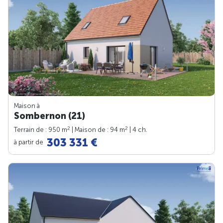
Maison à
Sombernon (21)
2
2
Terrain de : 950 m
| Maison de : 94 m
| 4 ch.
303 331 €
à partir de