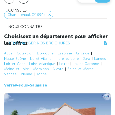
CONSEILS
Champrenault (21690)
NOUS CONNAÎTRE
Choisissez un département pour afficher
les offres
TÉLÉCHARGER NOS BROCHURES
Aube
Côte-d'or
Dordogne
Essonne
Gironde
Haute-Saône
Ille-et-Vilaine
Indre-et-Loire
Jura
Landes
Loir-et-Cher
Loire-Atlantique
Loiret
Lot-et-Garonne
Maine-et-Loire
Morbihan
Nièvre
Seine-et-Marne
Vendée
Vienne
Yonne
Verrey-sous-Salmaise