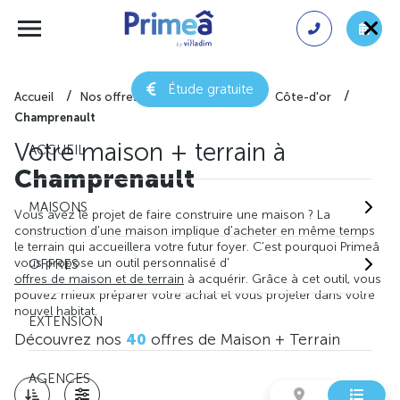
Étude gratuite
Accueil
Nos offres de maison + terrain
Côte-d'or
Champrenault
Votre maison + terrain à
ACCUEIL
Champrenault
MAISONS
Vous avez le projet de faire construire une maison ? La
construction d'une maison implique d'acheter en même temps
le terrain qui accueillera votre futur foyer. C'est pourquoi Primeâ
vous propose un outil personnalisé d'
OFFRES
offres de maison et de terrain
à acquérir. Grâce à cet outil, vous
pouvez mieux préparer votre achat et vous projeter dans votre
nouvel habitat.
EXTENSION
Découvrez nos
40
offres de Maison + Terrain
AGENCES