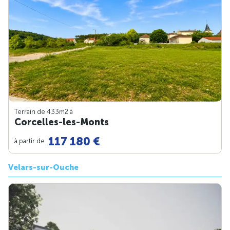
Terrain de 433m
2
à
Corcelles-les-Monts
117 180 €
à partir de
Velars-sur-Ouche