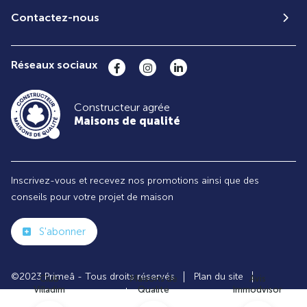
Contactez-nous
Réseaux sociaux
Constructeur agrée
Maisons de qualité
Inscrivez-vous et recevez nos promotions ainsi que des
conseils pour votre projet de maison
S'abonner
©2023 Primeâ - Tous droits réservés
Plan du site
Club
Maisons de
Avis
Villadim
Qualité
Immodvisor
Paramètres des cookies
Politiques de Confidentialités