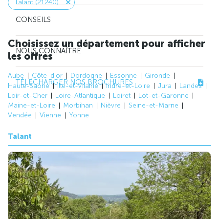
Talant (21240)
CONSEILS
Choisissez un département pour afficher
NOUS CONNAÎTRE
les offres
Aube
Côte-d'or
Dordogne
Essonne
Gironde
TÉLÉCHARGER NOS BROCHURES
Haute-Saône
Ille-et-Vilaine
Indre-et-Loire
Jura
Landes
Loir-et-Cher
Loire-Atlantique
Loiret
Lot-et-Garonne
Maine-et-Loire
Morbihan
Nièvre
Seine-et-Marne
Vendée
Vienne
Yonne
Talant