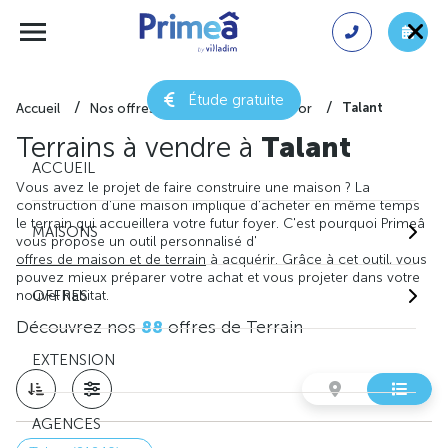
Étude gratuite
Talant
Accueil
Nos offres de terrain
Côte-d'or
Terrains à vendre à
Talant
ACCUEIL
Vous avez le projet de faire construire une maison ? La
construction d'une maison implique d'acheter en même temps
le terrain qui accueillera votre futur foyer. C'est pourquoi Primeâ
MAISONS
vous propose un outil personnalisé d'
offres de maison et de terrain
à acquérir. Grâce à cet outil, vous
pouvez mieux préparer votre achat et vous projeter dans votre
nouvel habitat.
OFFRES
Découvrez nos
88
offres de Terrain
EXTENSION
AGENCES