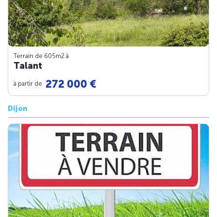
Terrain de 605m
2
à
Talant
272 000 €
à partir de
Dijon