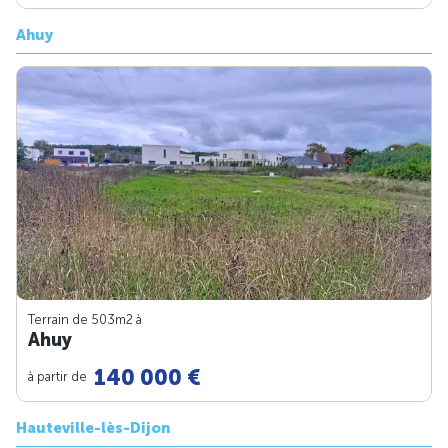
Ahuy
Terrain de 503m
2
à
Ahuy
140 000 €
à partir de
Hauteville-lès-Dijon