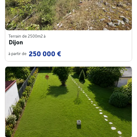
Terrain de 2500m
2
à
Dijon
250 000 €
à partir de