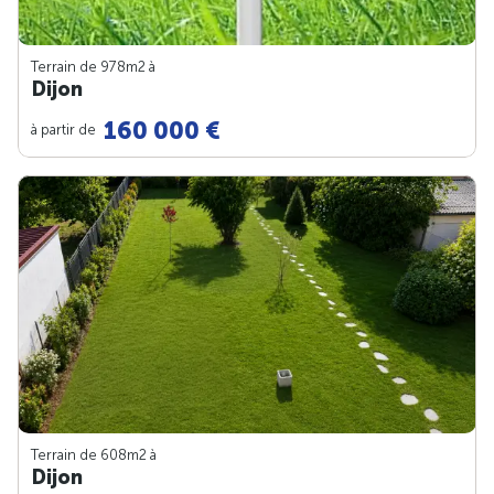
Terrain de 978m
2
à
Dijon
160 000 €
à partir de
Terrain de 608m
2
à
Dijon