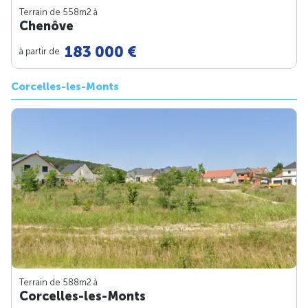
Terrain de 558m
2
à
Chenôve
183 000 €
à partir de
Corcelles-les-Monts
Terrain de 588m
2
à
Corcelles-les-Monts