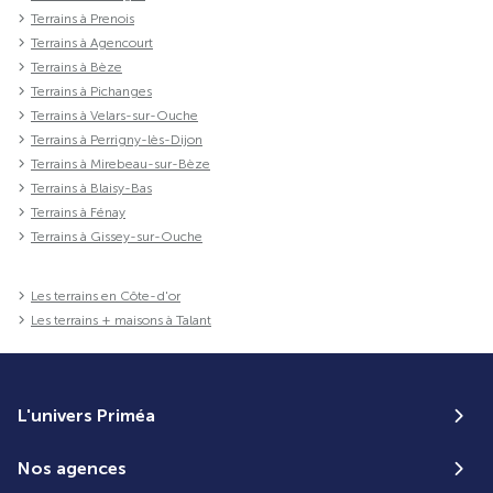
Terrains à Prenois
Terrains à Agencourt
Terrains à Bèze
Terrains à Pichanges
Terrains à Velars-sur-Ouche
Terrains à Perrigny-lès-Dijon
Terrains à Mirebeau-sur-Bèze
Terrains à Blaisy-Bas
Terrains à Fénay
Terrains à Gissey-sur-Ouche
Les terrains en Côte-d'or
Les terrains + maisons à Talant
L'univers Priméa
Nos agences