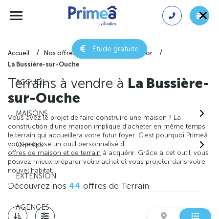
Étude gratuite
Accueil
Nos offres de terrain
Côte-d'or
La Bussière-sur-Ouche
Terrains à vendre à
La Bussière-
ACCUEIL
sur-Ouche
MAISONS
Vous avez le projet de faire construire une maison ? La
construction d'une maison implique d'acheter en même temps
le terrain qui accueillera votre futur foyer. C'est pourquoi Primeâ
vous propose un outil personnalisé d'
OFFRES
offres de maison et de terrain
à acquérir. Grâce à cet outil, vous
pouvez mieux préparer votre achat et vous projeter dans votre
nouvel habitat.
EXTENSION
Découvrez nos
44
offres de Terrain
AGENCES