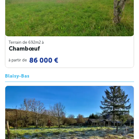
Terrain de 692m
2
à
Chambœuf
86 000 €
à partir de
Blaisy-Bas