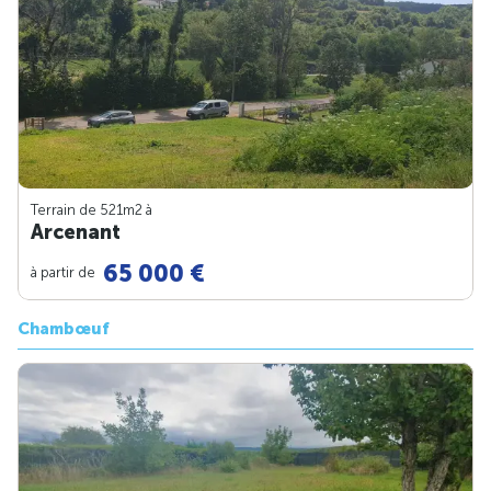
Terrain de 521m
2
à
Arcenant
65 000 €
à partir de
Chambœuf