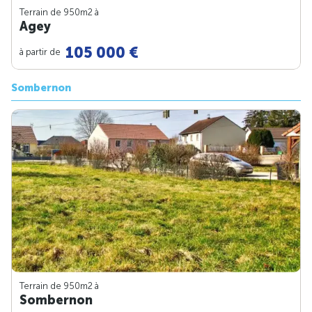
Terrain de 950m
2
à
Agey
105 000 €
à partir de
Sombernon
Terrain de 950m
2
à
Sombernon