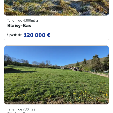
Terrain de 4300m
2
à
Blaisy-Bas
120 000 €
à partir de
Terrain de 780m
2
à