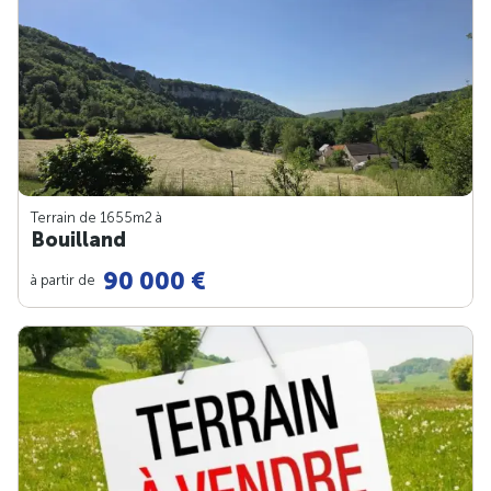
Terrain de 1655m
2
à
Bouilland
90 000 €
à partir de