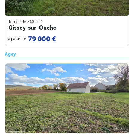
Terrain de 668m
2
à
Gissey-sur-Ouche
79 000 €
à partir de
Agey