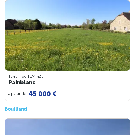
Terrain de 1174m
2
à
Painblanc
45 000 €
à partir de
Bouilland