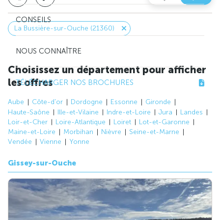
CONSEILS
La Bussière-sur-Ouche (21360)
NOUS CONNAÎTRE
Choisissez un département pour afficher
les offres
TÉLÉCHARGER NOS BROCHURES
Aube
Côte-d'or
Dordogne
Essonne
Gironde
Haute-Saône
Ille-et-Vilaine
Indre-et-Loire
Jura
Landes
Loir-et-Cher
Loire-Atlantique
Loiret
Lot-et-Garonne
Maine-et-Loire
Morbihan
Nièvre
Seine-et-Marne
Vendée
Vienne
Yonne
Gissey-sur-Ouche