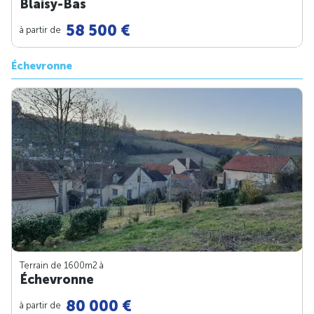
Blaisy-Bas
58 500 €
à partir de
Échevronne
Terrain de 1600m
2
à
Échevronne
80 000 €
à partir de