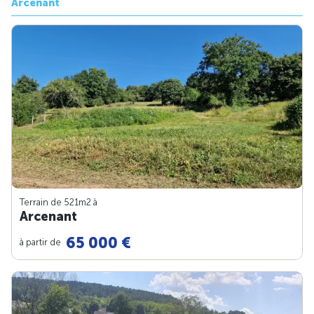
Arcenant
Terrain de 521m
2
à
Arcenant
65 000 €
à partir de