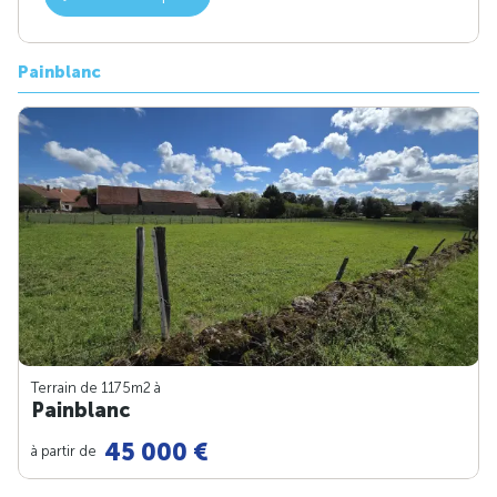
Painblanc
Terrain de 1175m
2
à
Painblanc
45 000 €
à partir de