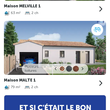
Maison MELVILLE 1
63 m
2 ch
2
Plusieurs
toitures
Maison MALTE 1
79 m
2 ch
2