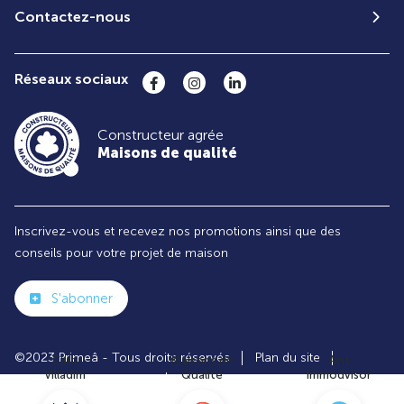
Contactez-nous
Réseaux sociaux
Constructeur agrée
Maisons de qualité
Inscrivez-vous et recevez nos promotions ainsi que des
conseils pour votre projet de maison
S'abonner
©2023 Primeâ - Tous droits réservés
Plan du site
Club
Maisons de
Avis
Villadim
Qualité
Immodvisor
Paramètres des cookies
Politiques de Confidentialités
Mentions légales
Recrutement
Parrainer un ami