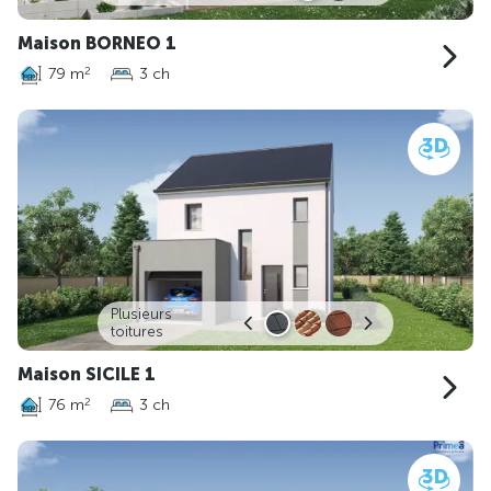
Maison BORNEO 1
79 m
3 ch
2
Plusieurs
toitures
Maison SICILE 1
76 m
3 ch
2