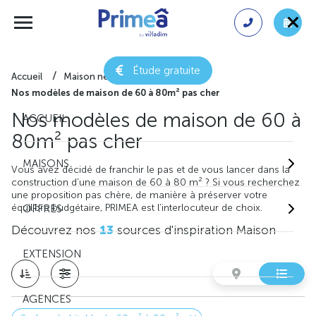
Étude gratuite
Accueil
Maison neuve
Nos modèles de maison de 60 à 80m² pas cher
Nos modèles de maison de 60 à
ACCUEIL
80m² pas cher
MAISONS
Vous avez décidé de franchir le pas et de vous lancer dans la
construction d’une maison de 60 à 80 m² ? Si vous recherchez
une proposition pas chère, de manière à préserver votre
équilibre budgétaire, PRIMEA est l’interlocuteur de choix.
OFFRES
Découvrez nos
13
sources d'inspiration Maison
EXTENSION
AGENCES