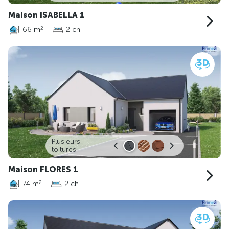
Maison ISABELLA 1
66 m
2 ch
2
Plusieurs
toitures
Maison FLORES 1
74 m
2 ch
2