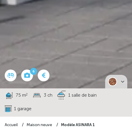
6
2
75 m
3 ch
1 salle de bain
1 garage
Modèle ASINARA 1
Accueil
Maison neuve