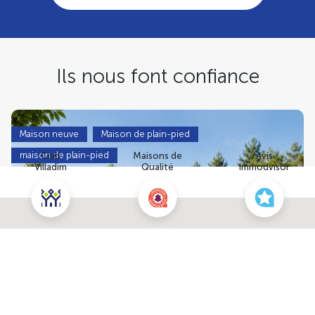
Ils nous font confiance
Maison neuve
Maison de plain-pied
maison de plain-pied
Club
Maisons de
Avis
Villadim
Qualité
Immodvisor
Nous contacter pour cette maison