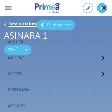
Retour à la liste des résultats
Étude gratuite
ASINARA 1
ACCUEIL
2
75 m
MAISONS
OFFRES
EXTENSION
AGENCES