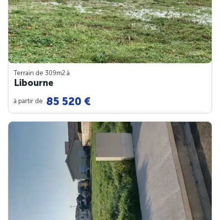
Terrain de 309m
2
à
Libourne
85 520 €
à partir de