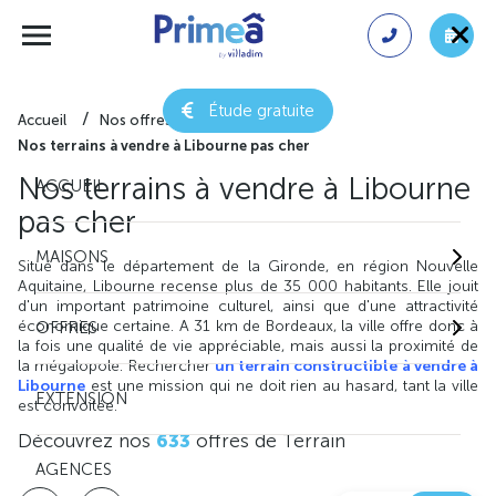
Étude gratuite
Accueil
Nos offres de terrain
Nos terrains à vendre à Libourne pas cher
Nos terrains à vendre à Libourne
ACCUEIL
pas cher
MAISONS
Situé dans le département de la Gironde, en région Nouvelle
Aquitaine, Libourne recense plus de 35 000 habitants. Elle jouit
d'un important patrimoine culturel, ainsi que d'une attractivité
économique certaine. A 31 km de Bordeaux, la ville offre donc à
OFFRES
la fois une qualité de vie appréciable, mais aussi la proximité de
la mégalopole. Rechercher
un terrain constructible à vendre à
Libourne
est une mission qui ne doit rien au hasard, tant la ville
EXTENSION
est convoitée.
Découvrez nos
633
offres de Terrain
AGENCES