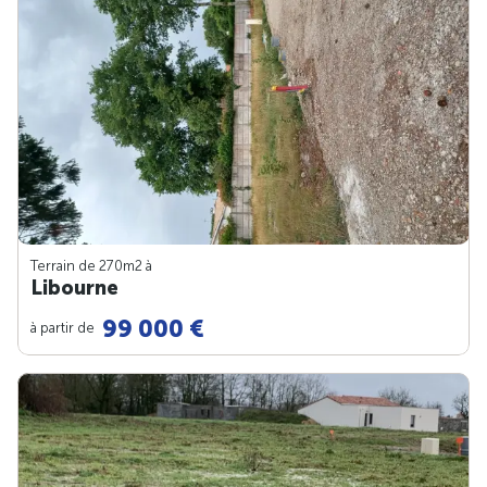
Terrain de 270m
2
à
Libourne
99 000 €
à partir de