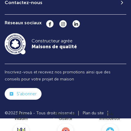
Contactez-nous
Réseaux sociaux
Constructeur agrée
Maisons de qualité
Inscrivez-vous et recevez nos promotions ainsi que des
conseils pour votre projet de maison
S'abonner
©2023 Primeâ - Tous droits réservés
Plan du site
Club
Maisons de
Avis
Villadim
Qualité
Immodvisor
Paramètres des cookies
Politiques de Confidentialités
Mentions légales
Recrutement
Parrainer un ami