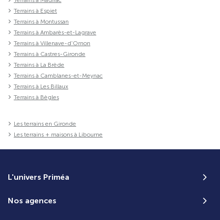
Terrains à Espiet
Terrains à Montussan
Terrains à Ambarès-et-Lagrave
Terrains à Villenave-d'Ornon
Terrains à Castres-Gironde
Terrains à La Brède
Terrains à Camblanes-et-Meynac
Terrains à Les Billaux
Terrains à Bègles
Les terrains en Gironde
Les terrains + maisons à Libourne
L'univers Priméa
Nos agences