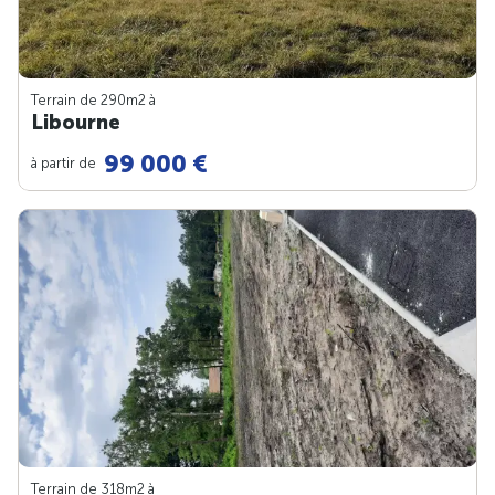
Terrain de 290m
2
à
Libourne
99 000 €
à partir de
Terrain de 318m
2
à