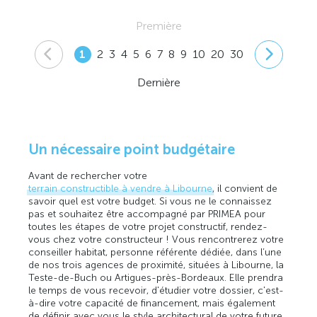
Première
1
2
3
4
5
6
7
8
9
10
20
30
Dernière
Un nécessaire point budgétaire
Avant de rechercher votre
terrain constructible à vendre à Libourne
, il convient de
savoir quel est votre budget. Si vous ne le connaissez
pas et souhaitez être accompagné par PRIMEA pour
toutes les étapes de votre projet constructif, rendez-
vous chez votre constructeur ! Vous rencontrerez votre
conseiller habitat, personne référente dédiée, dans l’une
de nos trois agences de proximité, situées à Libourne, la
Teste-de-Buch ou Artigues-près-Bordeaux. Elle prendra
le temps de vous recevoir, d'étudier votre dossier, c'est-
à-dire votre capacité de financement, mais également
de définir avec vous le style architectural de votre future