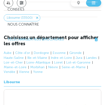
CONSEILS
Libourne (33500)
NOUS CONNAÎTRE
Choisissez un département pour afficher
TÉLÉCHARGER NOS BROCHURES
les offres
Aube
Côte-d'or
Dordogne
Essonne
Gironde
Haute-Saône
Ille-et-Vilaine
Indre-et-Loire
Jura
Landes
Loir-et-Cher
Loire-Atlantique
Loiret
Lot-et-Garonne
Maine-et-Loire
Morbihan
Nièvre
Seine-et-Marne
Vendée
Vienne
Yonne
Libourne