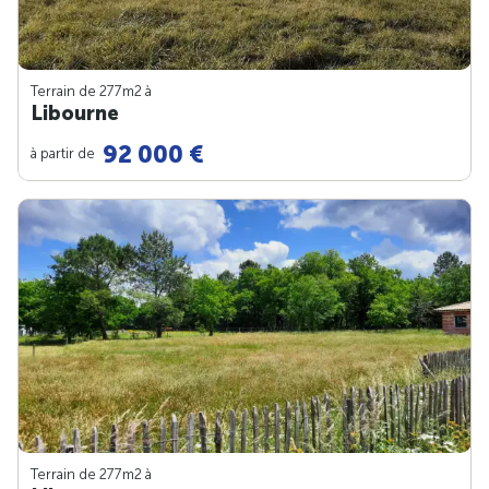
Terrain de 277m
2
à
Libourne
92 000 €
à partir de
Terrain de 277m
2
à