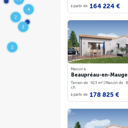
164 224 €
à partir de
4
2
2
2
Maison à
Beaupréau-en-Mauges
2
Terrain de : 423 m
| Maison de : 
ch.
178 825 €
à partir de