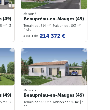
Maison à
 (49)
Beaupréau-en-Mauges (49)
2
2
2
75 m
| 3
Terrain de : 514 m
| Maison de : 103 m
|
4 ch.
214 372 €
à partir de
Maison à
 (49)
Beaupréau-en-Mauges (49)
2
2
2
85 m
| 3
Terrain de : 423 m
| Maison de : 82 m
| 3
ch.