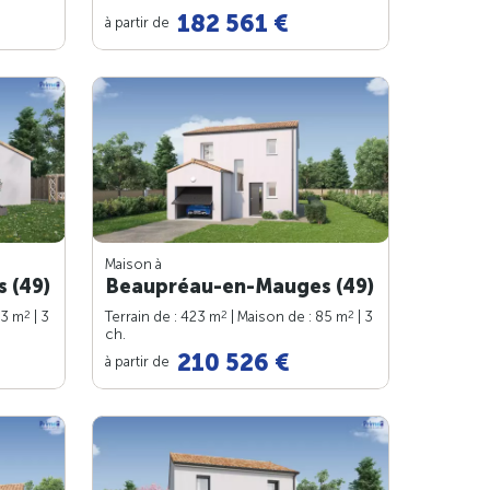
182 561 €
à partir de
Maison à
 (49)
Beaupréau-en-Mauges (49)
2
2
2
83 m
| 3
Terrain de : 423 m
| Maison de : 85 m
| 3
ch.
210 526 €
à partir de