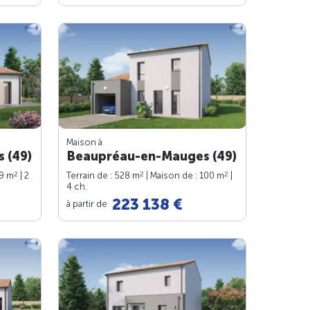
Maison à
 (49)
Beaupréau-en-Mauges (49)
2
2
2
79 m
| 2
Terrain de : 528 m
| Maison de : 100 m
|
4 ch.
223 138 €
à partir de