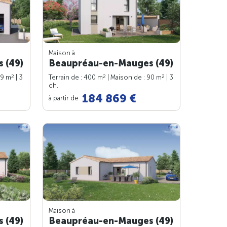
Maison à
 (49)
Beaupréau-en-Mauges (49)
2
2
2
89 m
| 3
Terrain de : 400 m
| Maison de : 90 m
| 3
ch.
184 869 €
à partir de
Maison à
 (49)
Beaupréau-en-Mauges (49)