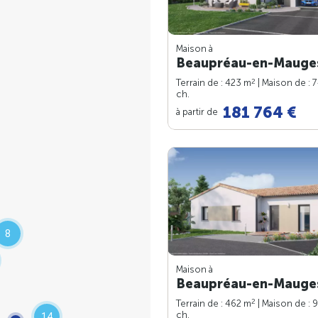
Maison à
Beaupréau-en-Mauges
2
Terrain de : 423 m
| Maison de : 
ch.
181 764 €
à partir de
8
Maison à
Beaupréau-en-Mauges
2
Terrain de : 462 m
| Maison de : 
ch.
14