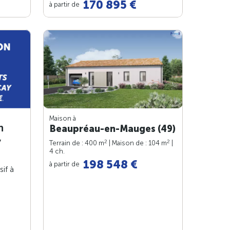
170 895 €
à partir de
Maison à
n
Beaupréau-en-Mauges (49)
y
2
2
Terrain de : 400 m
| Maison de : 104 m
|
4 ch.
198 548 €
à partir de
sif à