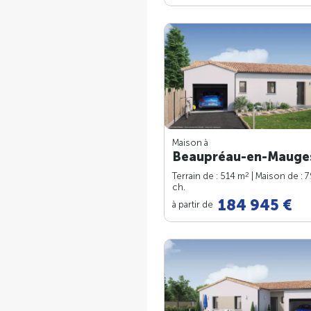
Maison à
Beaupréau-en-Mauges
2
Terrain de : 514 m
| Maison de : 
ch.
184 945 €
à partir de