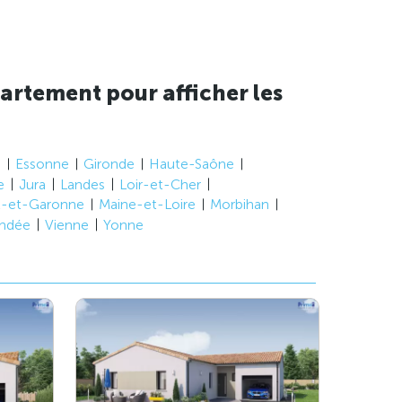
artement pour afficher les
e
Essonne
Gironde
Haute-Saône
e
Jura
Landes
Loir-et-Cher
t-et-Garonne
Maine-et-Loire
Morbihan
ndée
Vienne
Yonne