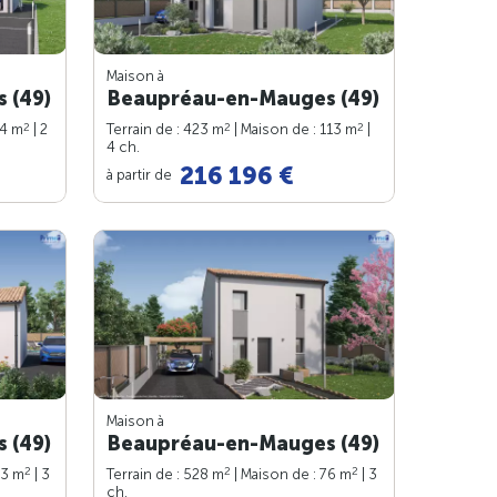
Maison à
 (49)
Beaupréau-en-Mauges (49)
2
2
2
74 m
| 2
Terrain de : 423 m
| Maison de : 113 m
|
4 ch.
216 196 €
à partir de
Maison à
 (49)
Beaupréau-en-Mauges (49)
2
2
2
93 m
| 3
Terrain de : 528 m
| Maison de : 76 m
| 3
ch.