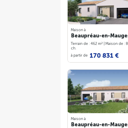
Maison à
Beaupréau-en-Mauges
2
Terrain de : 462 m
| Maison de : 
ch.
170 831 €
à partir de
Maison à
Beaupréau-en-Mauges