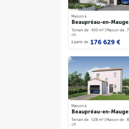
Maison à
Beaupréau-en-Mauges
2
Terrain de : 400 m
| Maison de : 
ch.
176 629 €
à partir de
Maison à
Beaupréau-en-Mauges
2
Terrain de : 528 m
| Maison de : 
ch.