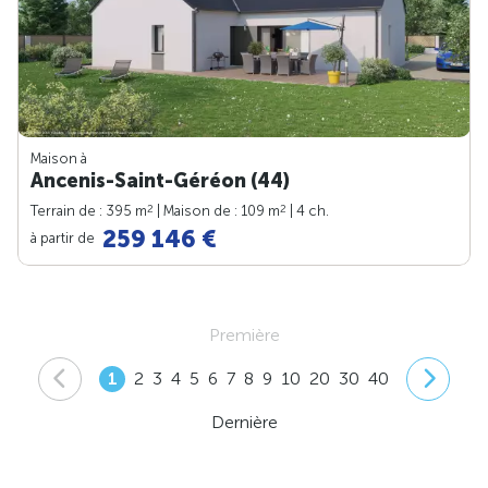
Maison à
Ancenis-Saint-Géréon (44)
2
2
Terrain de : 395 m
| Maison de : 109 m
| 4 ch.
259 146 €
à partir de
Première
1
2
3
4
5
6
7
8
9
10
20
30
40
Dernière