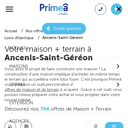
Étude gratuite
Accueil
Nos offres de maison + terrain
Ancenis-Saint-Géréon
Loire-Atlantique
Votre maison + terrain à
ACCUEIL
Ancenis-Saint-Géréon
MAISONS
Vous avez le projet de faire construire une maison ? La
construction d'une maison implique d'acheter en même temps
le terrain qui accueillera votre futur foyer. C'est pourquoi Primeâ
vous propose un outil personnalisé d'
OFFRES
offres de maison et de terrain
à acquérir. Grâce à cet outil, vous
pouvez mieux préparer votre achat et vous projeter dans votre
nouvel habitat.
EXTENSION
Découvrez nos
756
offres de Maison + Terrain
AGENCES