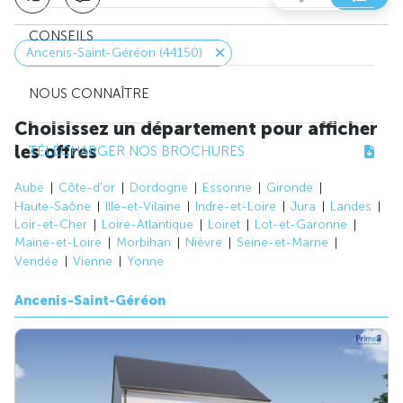
CONSEILS
Ancenis-Saint-Géréon (44150)
NOUS CONNAÎTRE
Choisissez un département pour afficher
les offres
TÉLÉCHARGER NOS BROCHURES
Aube
Côte-d'or
Dordogne
Essonne
Gironde
Haute-Saône
Ille-et-Vilaine
Indre-et-Loire
Jura
Landes
Loir-et-Cher
Loire-Atlantique
Loiret
Lot-et-Garonne
Maine-et-Loire
Morbihan
Nièvre
Seine-et-Marne
Vendée
Vienne
Yonne
Ancenis-Saint-Géréon