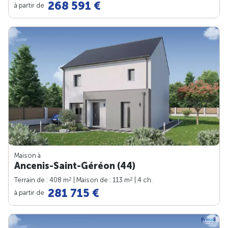
268 591 €
à partir de
Maison à
Ancenis-Saint-Géréon (44)
2
2
Terrain de : 408 m
| Maison de : 113 m
| 4 ch.
281 715 €
à partir de