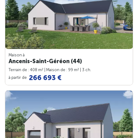
Maison à
Ancenis-Saint-Géréon (44)
2
2
Terrain de : 408 m
| Maison de : 99 m
| 3 ch.
266 693 €
à partir de