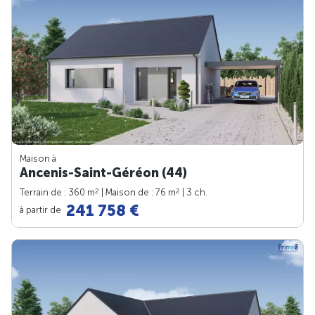
Maison à
Ancenis-Saint-Géréon (44)
2
2
Terrain de : 360 m
| Maison de : 76 m
| 3 ch.
241 758 €
à partir de