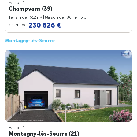
Maison à
Champvans (39)
2
2
Terrain de : 612 m
| Maison de : 86 m
| 3 ch.
230 826 €
à partir de
Montagny-lès-Seurre
Maison à
Montagny-lès-Seurre (21)