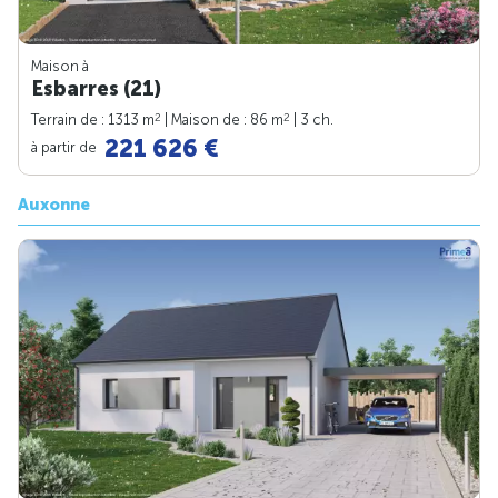
Maison à
Esbarres (21)
2
2
Terrain de : 1313 m
| Maison de : 86 m
| 3 ch.
221 626 €
à partir de
Auxonne