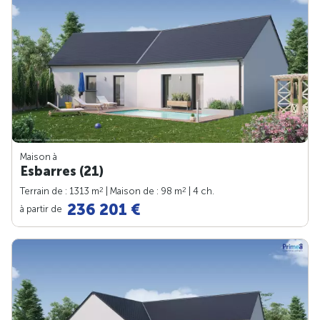
Maison à
Esbarres (21)
2
2
Terrain de : 1313 m
| Maison de : 98 m
| 4 ch.
236 201 €
à partir de