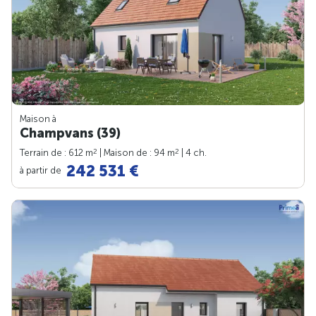
Maison à
Champvans (39)
2
2
Terrain de : 612 m
| Maison de : 94 m
| 4 ch.
242 531 €
à partir de