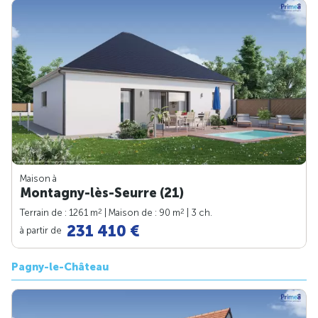
Maison à
Montagny-lès-Seurre (21)
2
2
Terrain de : 1261 m
| Maison de : 90 m
| 3 ch.
231 410 €
à partir de
Pagny-le-Château