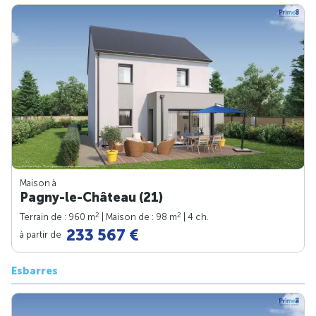
Maison à
Pagny-le-Château (21)
2
2
Terrain de : 960 m
| Maison de : 98 m
| 4 ch.
233 567 €
à partir de
Esbarres