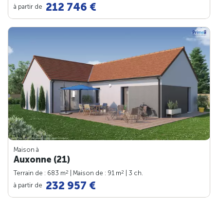
212 746 €
à partir de
Maison à
Auxonne (21)
2
2
Terrain de : 683 m
| Maison de : 91 m
| 3 ch.
232 957 €
à partir de