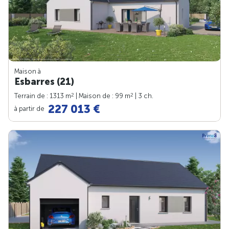
Maison à
Esbarres (21)
2
2
Terrain de : 1313 m
| Maison de : 99 m
| 3 ch.
227 013 €
à partir de