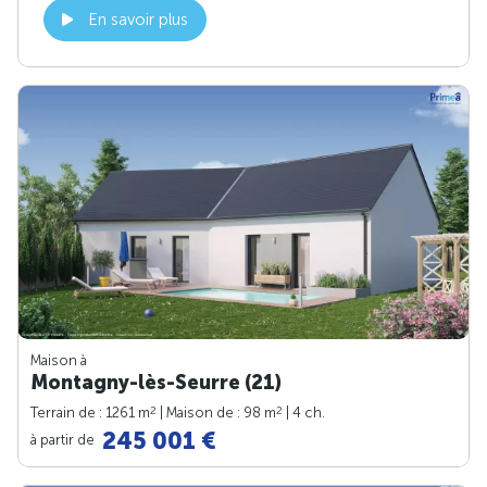
En savoir plus
Maison à
Montagny-lès-Seurre (21)
2
2
Terrain de : 1261 m
| Maison de : 98 m
| 4 ch.
245 001 €
à partir de