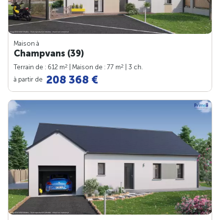
Maison à
Champvans (39)
2
2
Terrain de : 612 m
| Maison de : 77 m
| 3 ch.
208 368 €
à partir de