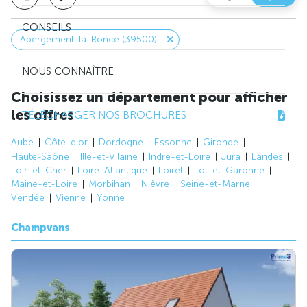
CONSEILS
Abergement-la-Ronce (39500)
NOUS CONNAÎTRE
Choisissez un département pour afficher
les offres
TÉLÉCHARGER NOS BROCHURES
Aube
Côte-d'or
Dordogne
Essonne
Gironde
Haute-Saône
Ille-et-Vilaine
Indre-et-Loire
Jura
Landes
Loir-et-Cher
Loire-Atlantique
Loiret
Lot-et-Garonne
Maine-et-Loire
Morbihan
Nièvre
Seine-et-Marne
Vendée
Vienne
Yonne
Champvans