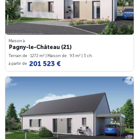
Maison à
Pagny-le-Château (21)
2
2
Terrain de : 1272 m
| Maison de : 93 m
| 3 ch.
201 523 €
à partir de