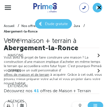
Étude gratuite
Accueil
Nos offres de maison + terrain
Jura
Abergement-la-Ronce
Votre maison + terrain à
ACCUEIL
Abergement-la-Ronce
MAISONS
Vous avez le projet de faire construire une maison ? La
construction d'une maison implique d'acheter en même temps
le terrain qui accueillera votre futur foyer. C'est pourquoi Primeâ
vous propose un outil personnalisé d'
OFFRES
offres de maison et de terrain
à acquérir. Grâce à cet outil, vous
pouvez mieux préparer votre achat et vous projeter dans votre
nouvel habitat.
EXTENSION
Découvrez nos
41
offres de Maison + Terrain
AGENCES