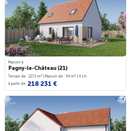
Maison à
Pagny-le-Château (21)
2
2
Terrain de : 1272 m
| Maison de : 94 m
| 4 ch.
218 231 €
à partir de