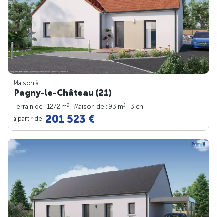
Maison à
Pagny-le-Château (21)
2
2
Terrain de : 1272 m
| Maison de : 93 m
| 3 ch.
201 523 €
à partir de