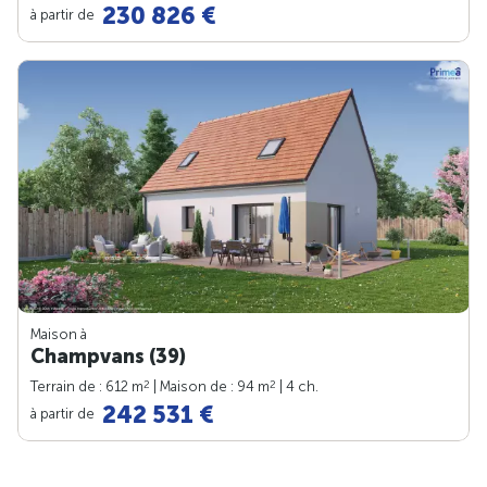
230 826 €
à partir de
Maison à
Champvans (39)
2
2
Terrain de : 612 m
| Maison de : 94 m
| 4 ch.
242 531 €
à partir de