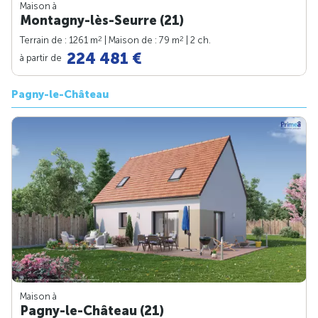
Maison à
Montagny-lès-Seurre (21)
2
2
Terrain de : 1261 m
| Maison de : 79 m
| 2 ch.
224 481 €
à partir de
Pagny-le-Château
Maison à
Pagny-le-Château (21)