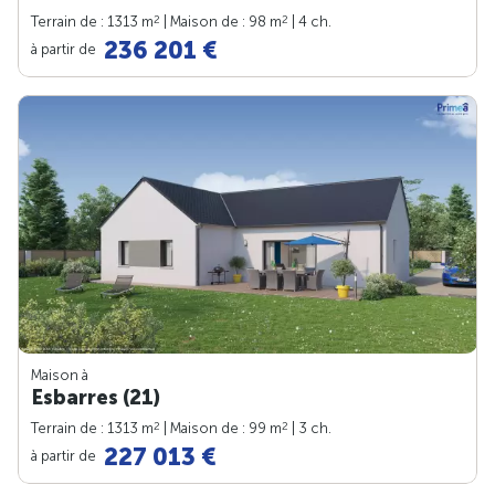
2
2
Terrain de : 1313 m
| Maison de : 98 m
| 4 ch.
236 201 €
à partir de
Maison à
Esbarres (21)
2
2
Terrain de : 1313 m
| Maison de : 99 m
| 3 ch.
227 013 €
à partir de