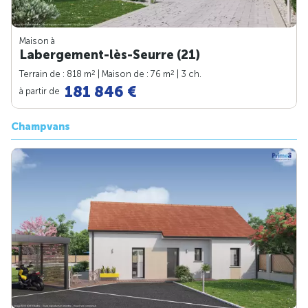
Maison à
Labergement-lès-Seurre (21)
2
2
Terrain de : 818 m
| Maison de : 76 m
| 3 ch.
181 846 €
à partir de
Champvans