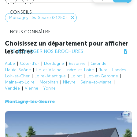
CONSEILS
Montagny-lès-Seurre (21250)
NOUS CONNAÎTRE
Choisissez un département pour afficher
les offres
TÉLÉCHARGER NOS BROCHURES
Aube
Côte-d'or
Dordogne
Essonne
Gironde
Haute-Saône
Ille-et-Vilaine
Indre-et-Loire
Jura
Landes
Loir-et-Cher
Loire-Atlantique
Loiret
Lot-et-Garonne
Maine-et-Loire
Morbihan
Nièvre
Seine-et-Marne
Vendée
Vienne
Yonne
Montagny-lès-Seurre