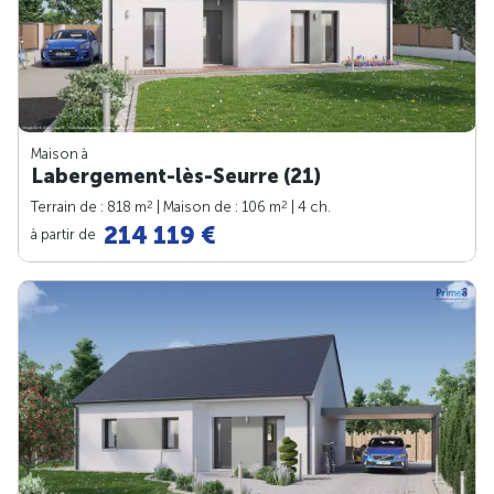
Maison à
Labergement-lès-Seurre (21)
2
2
Terrain de : 818 m
| Maison de : 106 m
| 4 ch.
214 119 €
à partir de