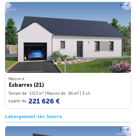
Maison à
Esbarres (21)
2
2
Terrain de : 1313 m
| Maison de : 86 m
| 3 ch.
221 626 €
à partir de
Labergement-lès-Seurre