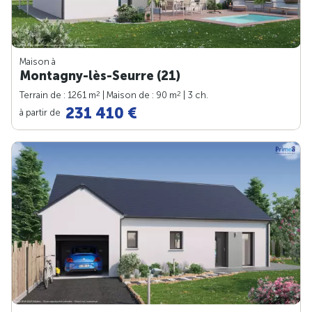
Maison à
Montagny-lès-Seurre (21)
2
2
Terrain de : 1261 m
| Maison de : 90 m
| 3 ch.
231 410 €
à partir de