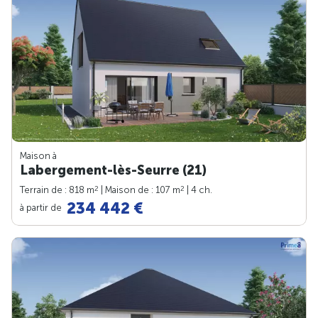
Maison à
Labergement-lès-Seurre (21)
2
2
Terrain de : 818 m
| Maison de : 107 m
| 4 ch.
234 442 €
à partir de