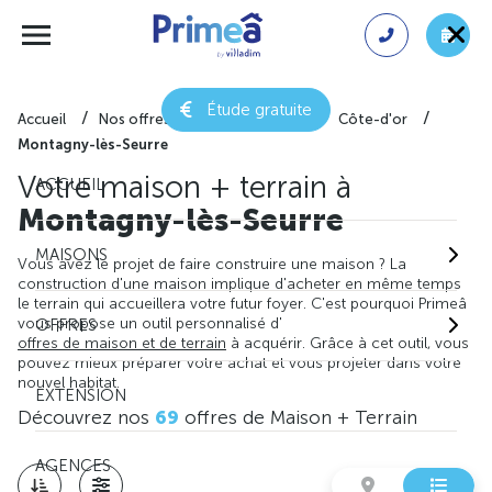
Étude gratuite
Accueil
Nos offres de maison + terrain
Côte-d'or
Montagny-lès-Seurre
Votre maison + terrain à
ACCUEIL
Montagny-lès-Seurre
MAISONS
Vous avez le projet de faire construire une maison ? La
construction d'une maison implique d'acheter en même temps
le terrain qui accueillera votre futur foyer. C'est pourquoi Primeâ
vous propose un outil personnalisé d'
OFFRES
offres de maison et de terrain
à acquérir. Grâce à cet outil, vous
pouvez mieux préparer votre achat et vous projeter dans votre
nouvel habitat.
EXTENSION
Découvrez nos
69
offres de Maison + Terrain
AGENCES