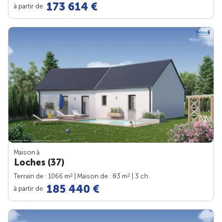
173 614 €
à partir de
Maison à
Loches (37)
2
2
Terrain de : 1066 m
| Maison de : 83 m
| 3 ch.
185 440 €
à partir de