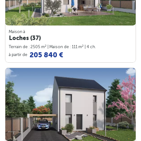
Maison à
Loches (37)
2
2
Terrain de : 2505 m
| Maison de : 111 m
| 4 ch.
205 840 €
à partir de