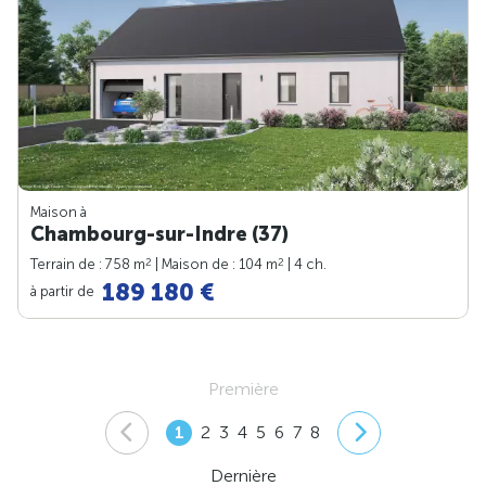
Maison à
Chambourg-sur-Indre (37)
2
2
Terrain de : 758 m
| Maison de : 104 m
| 4 ch.
189 180 €
à partir de
Première
1
2
3
4
5
6
7
8
Dernière