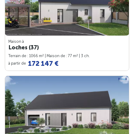
Maison à
Loches (37)
2
2
Terrain de : 1066 m
| Maison de : 77 m
| 3 ch.
172 147 €
à partir de