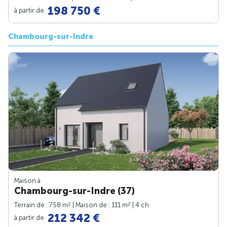
198 750 €
à partir de
Chambourg-sur-Indre
Maison à
Chambourg-sur-Indre (37)
2
2
Terrain de : 758 m
| Maison de : 111 m
| 4 ch.
212 342 €
à partir de