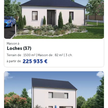
Maison à
Loches (37)
2
2
Terrain de : 1500 m
| Maison de : 82 m
| 3 ch.
225 935 €
à partir de