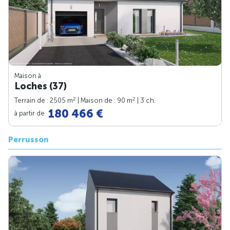
Maison à
Loches (37)
2
2
Terrain de : 2505 m
| Maison de : 90 m
| 3 ch.
180 466 €
à partir de
Perrusson