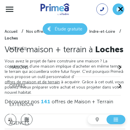
Étude gratuite
Accueil
Nos offres de maison + terrain
Indre-et-Loire
Loches
Votre maison + terrain à
Loches
ACCUEIL
Vous avez le projet de faire construire une maison ? La
construction d'une maison implique d'acheter en même temps
MAISONS
le terrain qui accueillera votre futur foyer. C'est pourquoi Primeâ
vous propose un outil personnalisé d'
offres de maison et de terrain
à acquérir. Grâce à cet outil, vous
OFFRES
pouvez mieux préparer votre achat et vous projeter dans votre
nouvel habitat.
Découvrez nos
141
offres de Maison + Terrain
EXTENSION
AGENCES