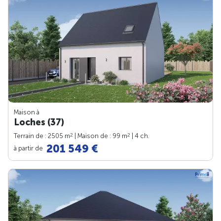
Maison à
Loches (37)
2
2
Terrain de : 2505 m
| Maison de : 99 m
| 4 ch.
201 549 €
à partir de