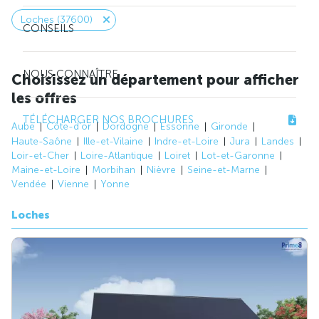
Loches (37600)
CONSEILS
NOUS CONNAÎTRE
Choisissez un département pour afficher
les offres
TÉLÉCHARGER NOS BROCHURES
Aube
Côte-d'or
Dordogne
Essonne
Gironde
Haute-Saône
Ille-et-Vilaine
Indre-et-Loire
Jura
Landes
Loir-et-Cher
Loire-Atlantique
Loiret
Lot-et-Garonne
Maine-et-Loire
Morbihan
Nièvre
Seine-et-Marne
Vendée
Vienne
Yonne
Loches