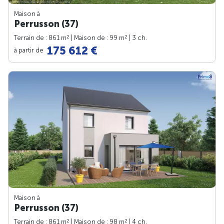
Maison à
Perrusson (37)
2
2
Terrain de : 861 m
| Maison de : 99 m
| 3 ch.
175 612 €
à partir de
Maison à
Perrusson (37)
2
2
Terrain de : 861 m
| Maison de : 98 m
| 4 ch.