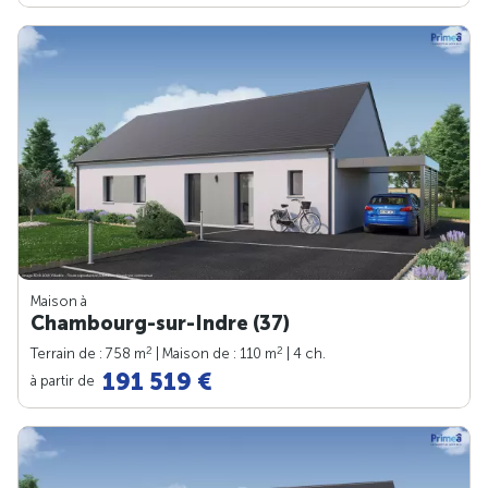
Maison à
Chambourg-sur-Indre (37)
2
2
Terrain de : 758 m
| Maison de : 110 m
| 4 ch.
191 519 €
à partir de