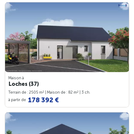
Maison à
Loches (37)
2
2
Terrain de : 2505 m
| Maison de : 82 m
| 3 ch.
178 392 €
à partir de