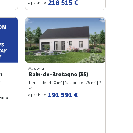
218 515 €
à partir de
Maison à
n
Bain-de-Bretagne (35)
y
2
2
Terrain de : 400 m
| Maison de : 75 m
| 2
ch.
191 591 €
à partir de
sif à