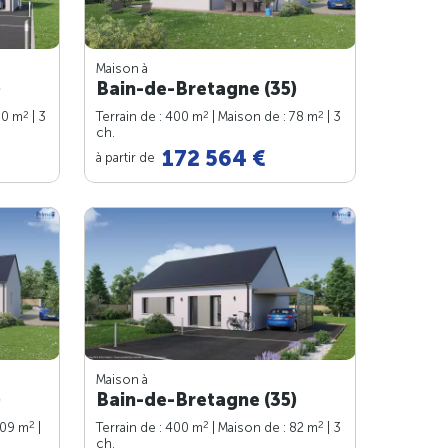
Maison à
)
Bain-de-Bretagne (35)
2
2
2
90 m
| 3
Terrain de : 400 m
| Maison de : 78 m
| 3
ch.
172 564 €
à partir de
Maison à
)
Bain-de-Bretagne (35)
2
2
2
109 m
|
Terrain de : 400 m
| Maison de : 82 m
| 3
ch.