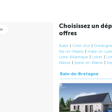
Choisissez un dép
te
offres
Aube
Côte-d'or
Dordogn
Ille-et-Vilaine
Indre-et-Loir
Loire-Atlantique
Loiret
Lo
Nièvre
Seine-et-Marne
Ve
Bain-de-Bretagne