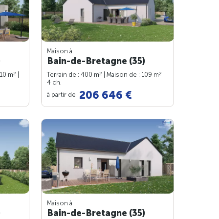
Maison à
)
Bain-de-Bretagne (35)
2
2
2
110 m
|
Terrain de : 400 m
| Maison de : 109 m
|
4 ch.
206 646 €
à partir de
Maison à
)
Bain-de-Bretagne (35)