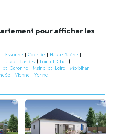
artement pour afficher les
e
Essonne
Gironde
Haute-Saône
e
Jura
Landes
Loir-et-Cher
t-et-Garonne
Maine-et-Loire
Morbihan
ndée
Vienne
Yonne