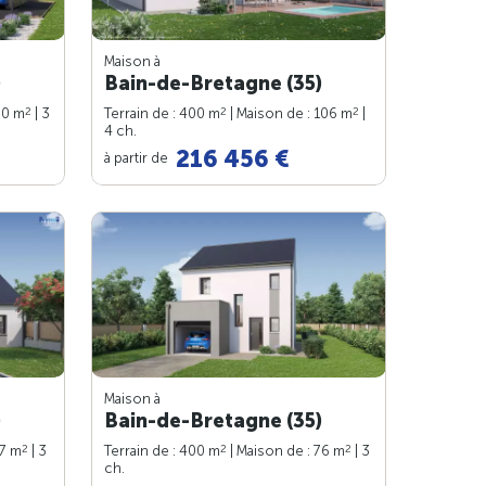
Maison à
)
Bain-de-Bretagne (35)
2
2
2
90 m
| 3
Terrain de : 400 m
| Maison de : 106 m
|
4 ch.
216 456 €
à partir de
Maison à
)
Bain-de-Bretagne (35)
2
2
2
77 m
| 3
Terrain de : 400 m
| Maison de : 76 m
| 3
ch.