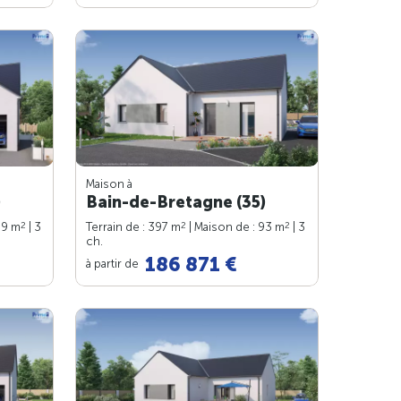
Maison à
)
Bain-de-Bretagne (35)
2
2
2
89 m
| 3
Terrain de : 397 m
| Maison de : 93 m
| 3
ch.
186 871 €
à partir de