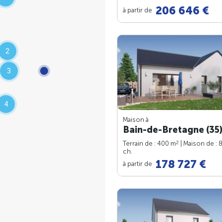
206 646 €
à partir de
2
3
4
Maison à
Bain-de-Bretagne (35
2
Terrain de : 400 m
| Maison de : 
ch.
178 727 €
à partir de