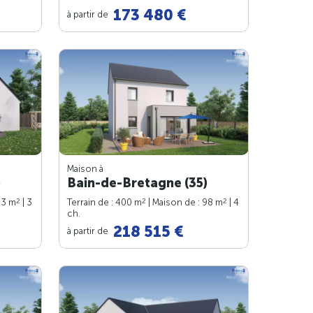
173 480 €
à partir de
Maison à
)
Bain-de-Bretagne (35)
2
2
2
83 m
| 3
Terrain de : 400 m
| Maison de : 98 m
| 4
ch.
218 515 €
à partir de