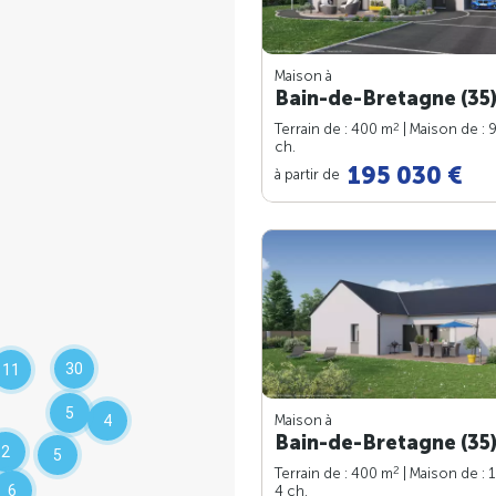
Maison à
Bain-de-Bretagne (35
2
Terrain de : 400 m
| Maison de : 
ch.
195 030 €
à partir de
30
11
5
Maison à
4
Bain-de-Bretagne (35
2
5
2
Terrain de : 400 m
| Maison de : 
6
4 ch.