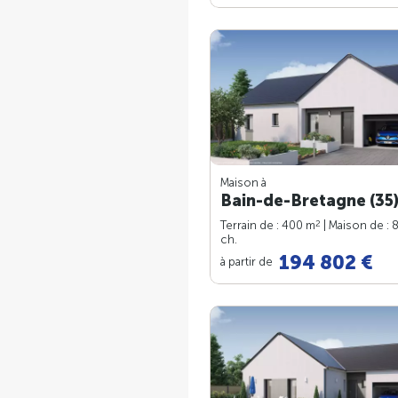
Maison à
Bain-de-Bretagne (35
2
Terrain de : 400 m
| Maison de : 
ch.
194 802 €
à partir de