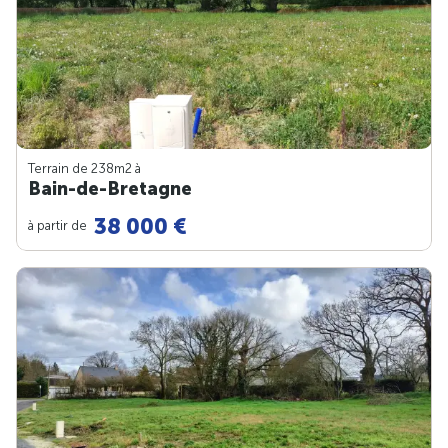
Terrain de 238m
2
à
Bain-de-Bretagne
38 000 €
à partir de