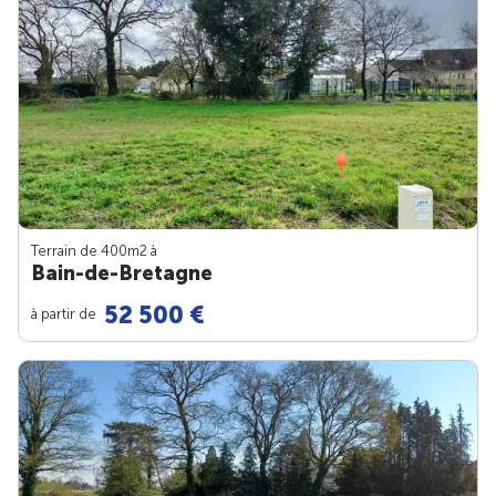
Terrain de 400m
2
à
Bain-de-Bretagne
52 500 €
à partir de