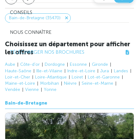
CONSEILS
Bain-de-Bretagne (35470)
NOUS CONNAÎTRE
Choisissez un département pour afficher
les offres
TÉLÉCHARGER NOS BROCHURES
Aube
Côte-d'or
Dordogne
Essonne
Gironde
Haute-Saône
Ille-et-Vilaine
Indre-et-Loire
Jura
Landes
Loir-et-Cher
Loire-Atlantique
Loiret
Lot-et-Garonne
Maine-et-Loire
Morbihan
Nièvre
Seine-et-Marne
Vendée
Vienne
Yonne
Bain-de-Bretagne