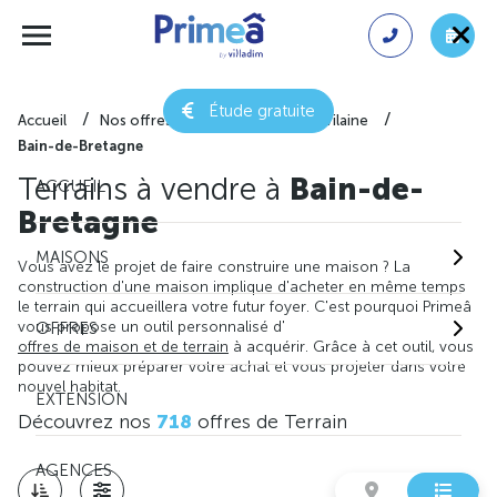
Étude gratuite
Accueil
Nos offres de terrain
Ille-et-Vilaine
Bain-de-Bretagne
Terrains à vendre à
Bain-de-
ACCUEIL
Bretagne
MAISONS
Vous avez le projet de faire construire une maison ? La
construction d'une maison implique d'acheter en même temps
le terrain qui accueillera votre futur foyer. C'est pourquoi Primeâ
vous propose un outil personnalisé d'
OFFRES
offres de maison et de terrain
à acquérir. Grâce à cet outil, vous
pouvez mieux préparer votre achat et vous projeter dans votre
nouvel habitat.
EXTENSION
Découvrez nos
718
offres de Terrain
AGENCES