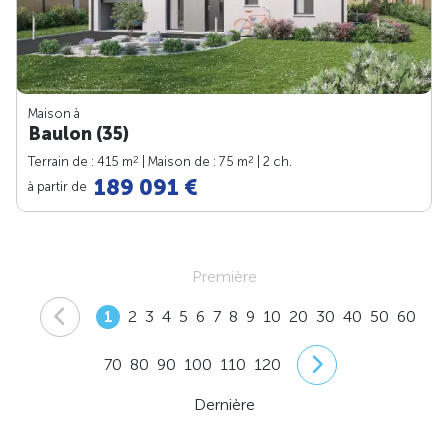
Maison à
Baulon (35)
2
2
Terrain de : 415 m
| Maison de : 75 m
| 2 ch.
189 091 €
à partir de
Première
1
2
3
4
5
6
7
8
9
10
20
30
40
50
60
70
80
90
100
110
120
Dernière