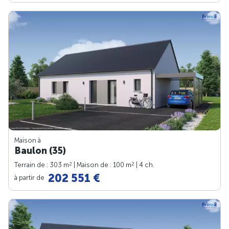
Maison à
Baulon (35)
2
2
Terrain de : 303 m
| Maison de : 100 m
| 4 ch.
202 551 €
à partir de