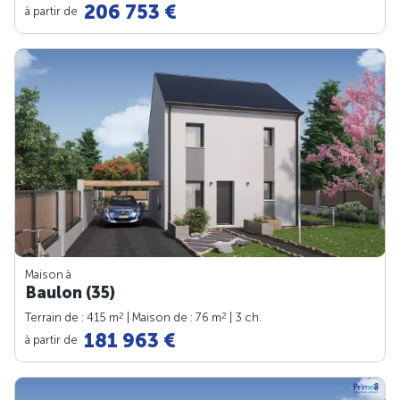
206 753 €
à partir de
Maison à
Baulon (35)
2
2
Terrain de : 415 m
| Maison de : 76 m
| 3 ch.
181 963 €
à partir de