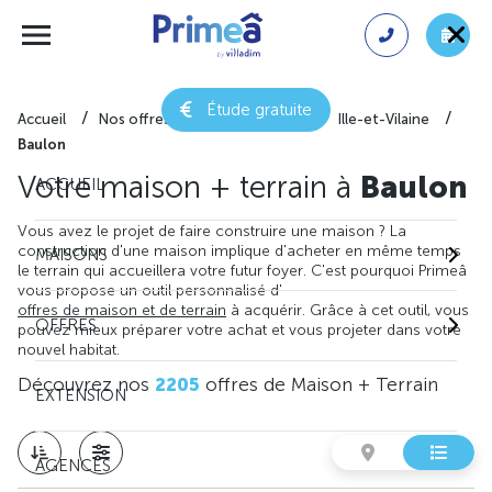
Étude gratuite
Accueil
Nos offres de maison + terrain
Ille-et-Vilaine
Baulon
Votre maison + terrain à
Baulon
ACCUEIL
Vous avez le projet de faire construire une maison ? La
construction d'une maison implique d'acheter en même temps
MAISONS
le terrain qui accueillera votre futur foyer. C'est pourquoi Primeâ
vous propose un outil personnalisé d'
offres de maison et de terrain
à acquérir. Grâce à cet outil, vous
OFFRES
pouvez mieux préparer votre achat et vous projeter dans votre
nouvel habitat.
Découvrez nos
2205
offres de Maison + Terrain
EXTENSION
AGENCES