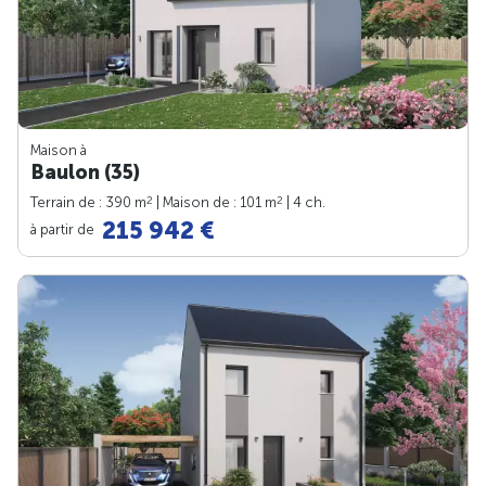
Maison à
Baulon (35)
2
2
Terrain de : 390 m
| Maison de : 101 m
| 4 ch.
215 942 €
à partir de