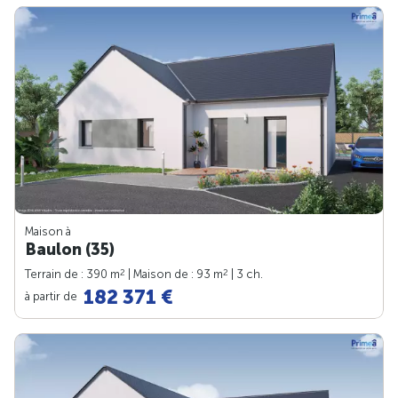
Maison à
Baulon (35)
2
2
Terrain de : 390 m
| Maison de : 93 m
| 3 ch.
182 371 €
à partir de