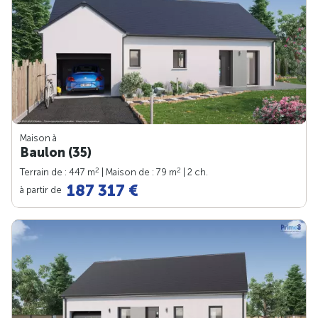
Maison à
Baulon (35)
2
2
Terrain de : 447 m
| Maison de : 79 m
| 2 ch.
187 317 €
à partir de