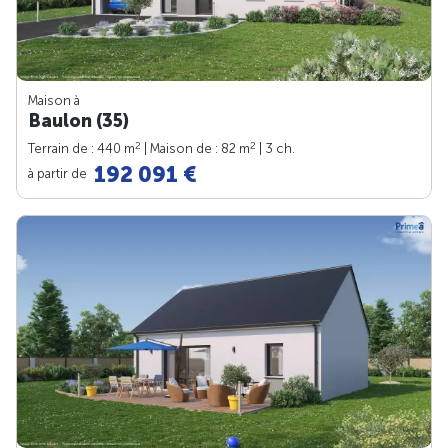
Maison à
Baulon (35)
2
2
Terrain de : 440 m
| Maison de : 82 m
| 3 ch.
192 091 €
à partir de