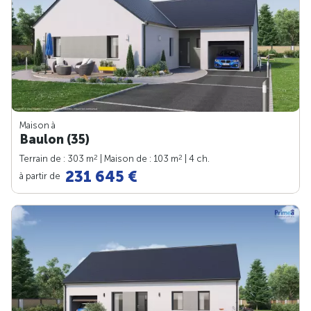
Maison à
Baulon (35)
2
2
Terrain de : 303 m
| Maison de : 103 m
| 4 ch.
231 645 €
à partir de