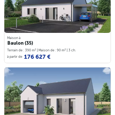
Maison à
Baulon (35)
2
2
Terrain de : 390 m
| Maison de : 90 m
| 3 ch.
176 627 €
à partir de