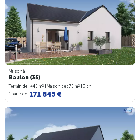
Maison à
Baulon (35)
2
2
Terrain de : 440 m
| Maison de : 76 m
| 3 ch.
171 845 €
à partir de