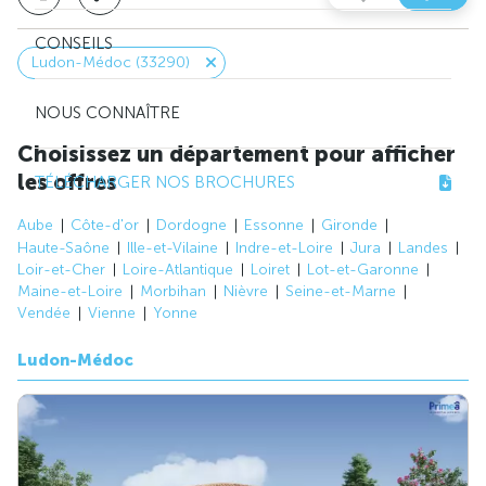
CONSEILS
Ludon-Médoc (33290)
NOUS CONNAÎTRE
Choisissez un département pour afficher
les offres
TÉLÉCHARGER NOS BROCHURES
Aube
Côte-d'or
Dordogne
Essonne
Gironde
Haute-Saône
Ille-et-Vilaine
Indre-et-Loire
Jura
Landes
Loir-et-Cher
Loire-Atlantique
Loiret
Lot-et-Garonne
Maine-et-Loire
Morbihan
Nièvre
Seine-et-Marne
Vendée
Vienne
Yonne
Ludon-Médoc