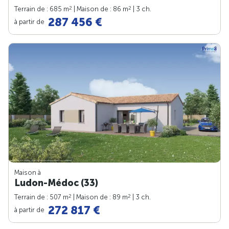
2
2
Terrain de : 685 m
| Maison de : 86 m
| 3 ch.
287 456 €
à partir de
Maison à
Ludon-Médoc (33)
2
2
Terrain de : 507 m
| Maison de : 89 m
| 3 ch.
272 817 €
à partir de