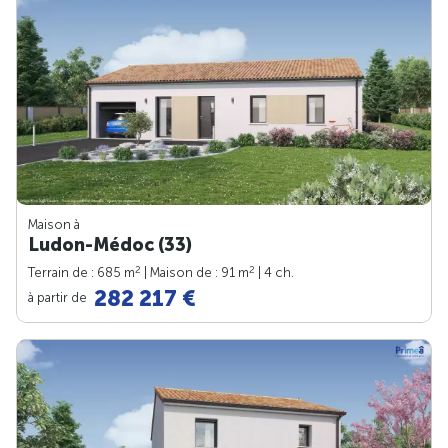
Maison à
Ludon-Médoc (33)
2
2
Terrain de : 685 m
| Maison de : 91 m
| 4 ch.
282 217 €
à partir de