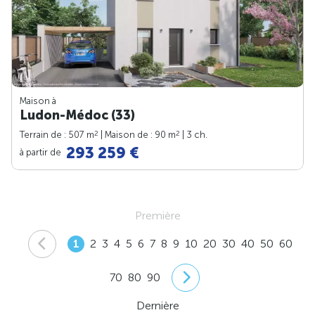
Maison à
Ludon-Médoc (33)
2
2
Terrain de : 507 m
| Maison de : 90 m
| 3 ch.
293 259 €
à partir de
Première
1
2
3
4
5
6
7
8
9
10
20
30
40
50
60
70
80
90
Dernière