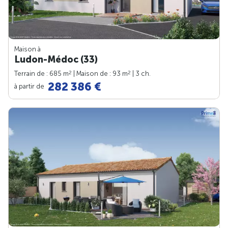
Maison à
Ludon-Médoc (33)
2
2
Terrain de : 685 m
| Maison de : 93 m
| 3 ch.
282 386 €
à partir de