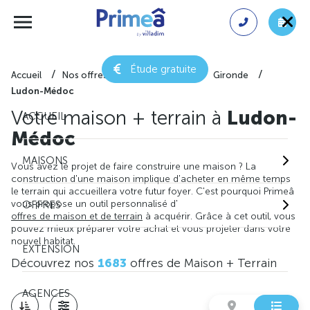
Étude gratuite
Accueil
Nos offres de maison + terrain
Gironde
Ludon-Médoc
Votre maison + terrain à
Ludon-
ACCUEIL
Médoc
MAISONS
Vous avez le projet de faire construire une maison ? La
construction d'une maison implique d'acheter en même temps
le terrain qui accueillera votre futur foyer. C'est pourquoi Primeâ
vous propose un outil personnalisé d'
OFFRES
offres de maison et de terrain
à acquérir. Grâce à cet outil, vous
pouvez mieux préparer votre achat et vous projeter dans votre
nouvel habitat.
EXTENSION
Découvrez nos
1683
offres de Maison + Terrain
AGENCES