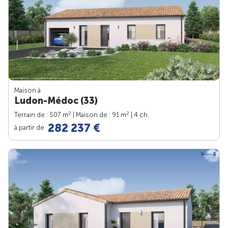
Maison à
Ludon-Médoc (33)
2
2
Terrain de : 507 m
| Maison de : 91 m
| 4 ch.
282 237 €
à partir de