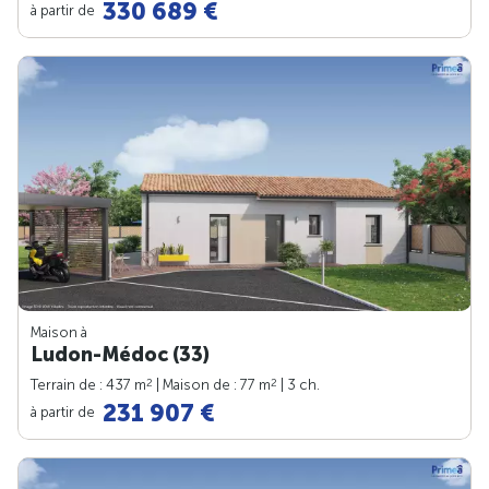
330 689 €
à partir de
Maison à
Ludon-Médoc (33)
2
2
Terrain de : 437 m
| Maison de : 77 m
| 3 ch.
231 907 €
à partir de