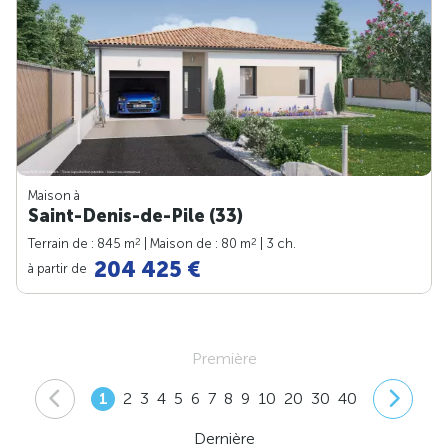
Maison à
Saint-Denis-de-Pile (33)
2
2
Terrain de : 845 m
| Maison de : 80 m
| 3 ch.
204 425 €
à partir de
Première
1
2
3
4
5
6
7
8
9
10
20
30
40
Dernière