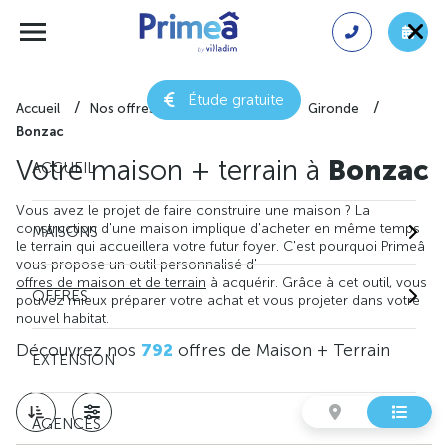
Étude gratuite
Accueil
Nos offres de maison + terrain
Gironde
Bonzac
Votre maison + terrain à
Bonzac
ACCUEIL
Vous avez le projet de faire construire une maison ? La
construction d'une maison implique d'acheter en même temps
MAISONS
le terrain qui accueillera votre futur foyer. C'est pourquoi Primeâ
vous propose un outil personnalisé d'
offres de maison et de terrain
à acquérir. Grâce à cet outil, vous
OFFRES
pouvez mieux préparer votre achat et vous projeter dans votre
nouvel habitat.
Découvrez nos
792
offres de Maison + Terrain
EXTENSION
AGENCES