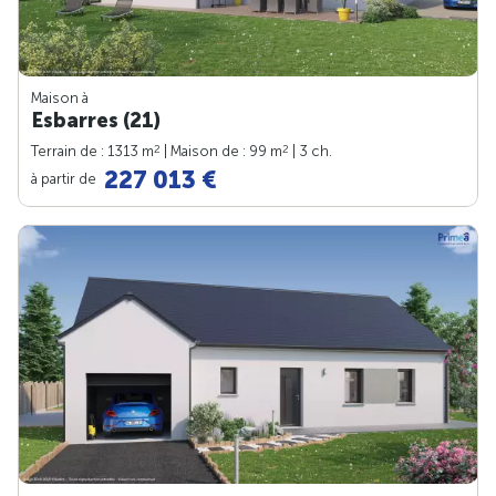
Maison à
Esbarres (21)
2
2
Terrain de : 1313 m
| Maison de : 99 m
| 3 ch.
227 013 €
à partir de