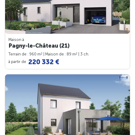
Maison à
Pagny-le-Château (21)
2
2
Terrain de : 960 m
| Maison de : 89 m
| 3 ch.
220 332 €
à partir de