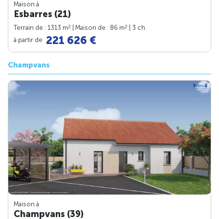
Maison à
Esbarres (21)
2
2
Terrain de : 1313 m
| Maison de : 86 m
| 3 ch.
221 626 €
à partir de
Champvans
Maison à
Champvans (39)