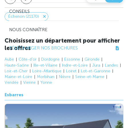
CONSEILS
Échenon (21170)
NOUS CONNAÎTRE
Choisissez un département pour afficher
les offres
TÉLÉCHARGER NOS BROCHURES
Aube
Côte-d'or
Dordogne
Essonne
Gironde
Haute-Saône
Ille-et-Vilaine
Indre-et-Loire
Jura
Landes
Loir-et-Cher
Loire-Atlantique
Loiret
Lot-et-Garonne
Maine-et-Loire
Morbihan
Nièvre
Seine-et-Marne
Vendée
Vienne
Yonne
Esbarres