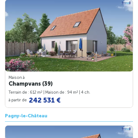
Maison à
Champvans (39)
2
2
Terrain de : 612 m
| Maison de : 94 m
| 4 ch.
242 531 €
à partir de
Pagny-le-Château