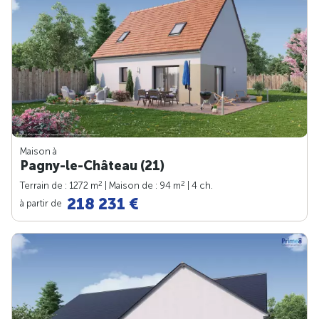
Maison à
Pagny-le-Château (21)
2
2
Terrain de : 1272 m
| Maison de : 94 m
| 4 ch.
218 231 €
à partir de