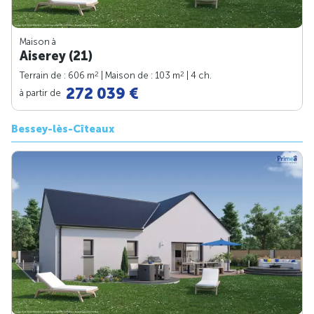
Maison à
Aiserey (21)
2
2
Terrain de : 606 m
| Maison de : 103 m
| 4 ch.
272 039 €
à partir de
Bessey-lès-Cîteaux