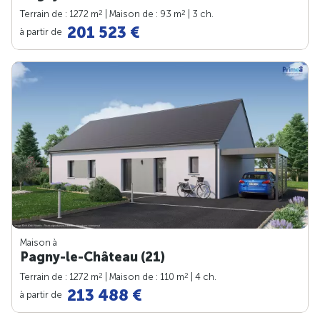
2
2
Terrain de : 1272 m
| Maison de : 93 m
| 3 ch.
201 523 €
à partir de
Maison à
Pagny-le-Château (21)
2
2
Terrain de : 1272 m
| Maison de : 110 m
| 4 ch.
213 488 €
à partir de