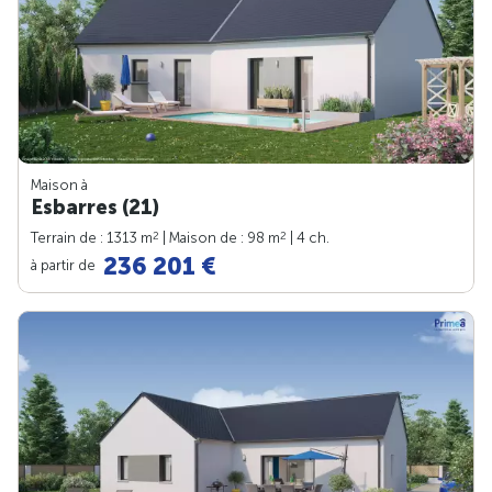
Maison à
Esbarres (21)
2
2
Terrain de : 1313 m
| Maison de : 98 m
| 4 ch.
236 201 €
à partir de