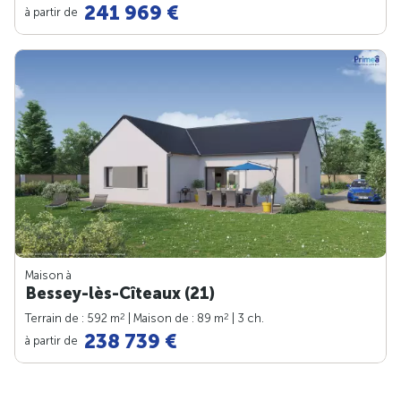
241 969 €
à partir de
Maison à
Bessey-lès-Cîteaux (21)
2
2
Terrain de : 592 m
| Maison de : 89 m
| 3 ch.
238 739 €
à partir de