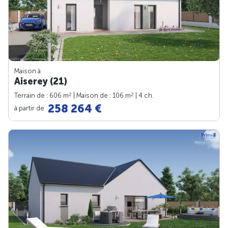
Maison à
Aiserey (21)
2
2
Terrain de : 606 m
| Maison de : 106 m
| 4 ch.
258 264 €
à partir de