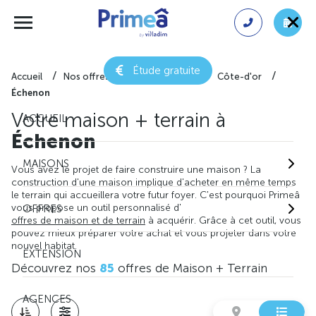
Étude gratuite
Accueil
Nos offres de maison + terrain
Côte-d'or
Échenon
Votre maison + terrain à
ACCUEIL
Échenon
MAISONS
Vous avez le projet de faire construire une maison ? La
construction d'une maison implique d'acheter en même temps
le terrain qui accueillera votre futur foyer. C'est pourquoi Primeâ
vous propose un outil personnalisé d'
OFFRES
offres de maison et de terrain
à acquérir. Grâce à cet outil, vous
pouvez mieux préparer votre achat et vous projeter dans votre
nouvel habitat.
EXTENSION
Découvrez nos
85
offres de Maison + Terrain
AGENCES