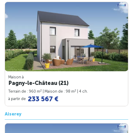
Maison à
Pagny-le-Château (21)
2
2
Terrain de : 960 m
| Maison de : 98 m
| 4 ch.
233 567 €
à partir de
Aiserey