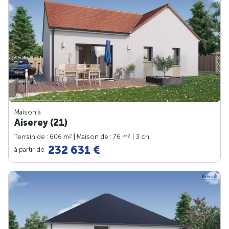
Maison à
Aiserey (21)
2
2
Terrain de : 606 m
| Maison de : 76 m
| 3 ch.
232 631 €
à partir de