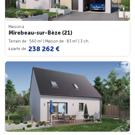
Maison à
Mirebeau-sur-Bèze (21)
2
2
Terrain de : 560 m
| Maison de : 83 m
| 3 ch.
238 262 €
à partir de