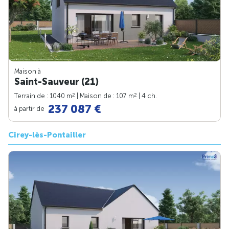
Maison à
Saint-Sauveur (21)
2
2
Terrain de : 1040 m
| Maison de : 107 m
| 4 ch.
237 087 €
à partir de
Cirey-lès-Pontailler