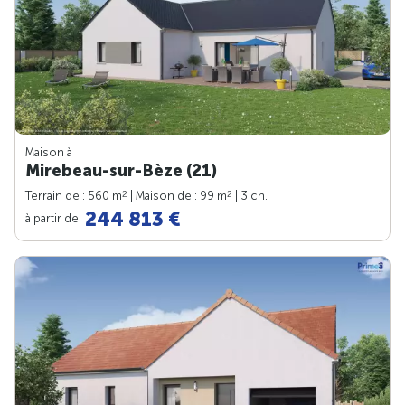
Maison à
Mirebeau-sur-Bèze (21)
2
2
Terrain de : 560 m
| Maison de : 99 m
| 3 ch.
244 813 €
à partir de