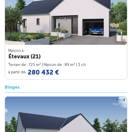
Maison à
Étevaux (21)
2
2
Terrain de : 725 m
| Maison de : 89 m
| 3 ch.
280 432 €
à partir de
Binges