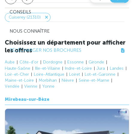
CONSEILS
Cuiserey (21310)
NOUS CONNAÎTRE
Choisissez un département pour afficher
les offres
TÉLÉCHARGER NOS BROCHURES
Aube
Côte-d'or
Dordogne
Essonne
Gironde
Haute-Saône
Ille-et-Vilaine
Indre-et-Loire
Jura
Landes
Loir-et-Cher
Loire-Atlantique
Loiret
Lot-et-Garonne
Maine-et-Loire
Morbihan
Nièvre
Seine-et-Marne
Vendée
Vienne
Yonne
Mirebeau-sur-Bèze