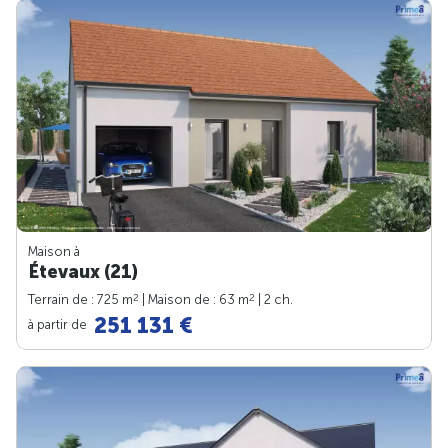
Maison à
Étevaux (21)
2
2
Terrain de : 725 m
| Maison de : 63 m
| 2 ch.
251 131 €
à partir de