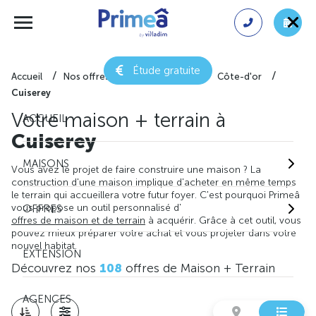
Étude gratuite
Accueil
Nos offres de maison + terrain
Côte-d'or
Cuiserey
Votre maison + terrain à
ACCUEIL
Cuiserey
MAISONS
Vous avez le projet de faire construire une maison ? La
construction d'une maison implique d'acheter en même temps
le terrain qui accueillera votre futur foyer. C'est pourquoi Primeâ
vous propose un outil personnalisé d'
OFFRES
offres de maison et de terrain
à acquérir. Grâce à cet outil, vous
pouvez mieux préparer votre achat et vous projeter dans votre
nouvel habitat.
EXTENSION
Découvrez nos
108
offres de Maison + Terrain
AGENCES