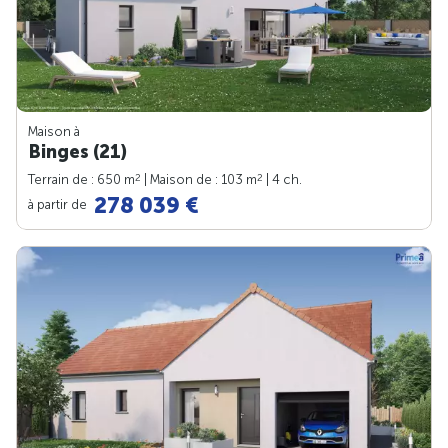
Maison à
Binges (21)
2
2
Terrain de : 650 m
| Maison de : 103 m
| 4 ch.
278 039 €
à partir de