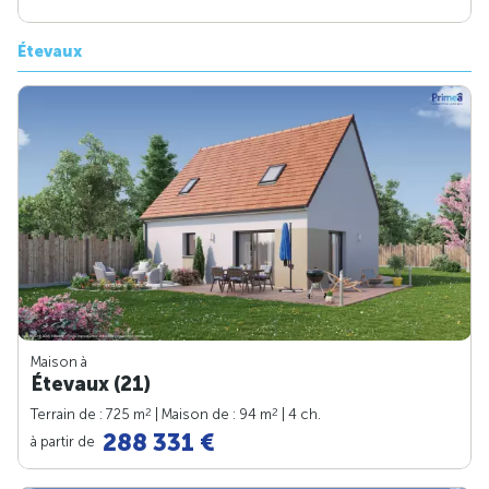
Étevaux
Maison à
Étevaux (21)
2
2
Terrain de : 725 m
| Maison de : 94 m
| 4 ch.
288 331 €
à partir de