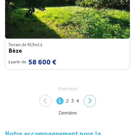
Terrain de 813m
2
à
Bèze
58 600 €
à partir de
Première
1
2
3
4
Dernière
Notre accompagnement pour la