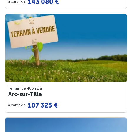
143 080 €
à partir de
Terrain de 405m
2
à
Arc-sur-Tille
107 325 €
à partir de