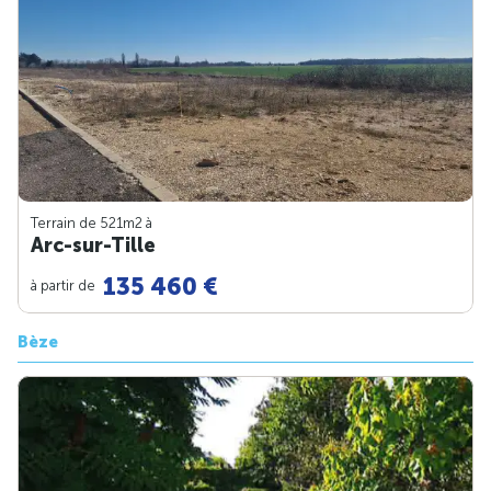
Terrain de 521m
2
à
Arc-sur-Tille
135 460 €
à partir de
Bèze