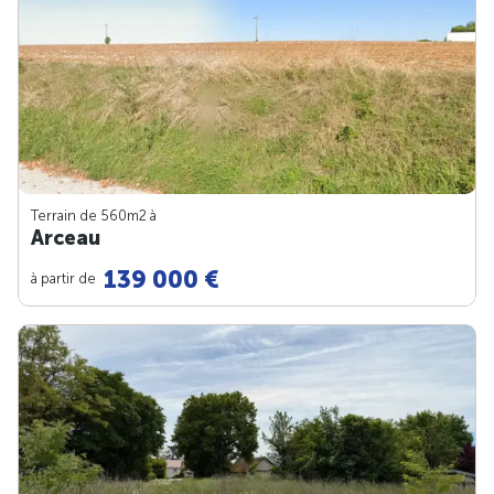
Terrain de 560m
2
à
Arceau
139 000 €
à partir de