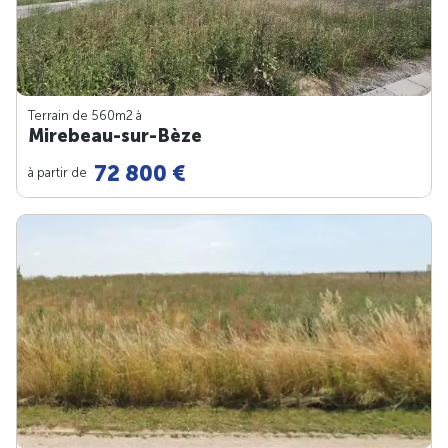
Terrain de 560m
2
à
Mirebeau-sur-Bèze
72 800 €
à partir de