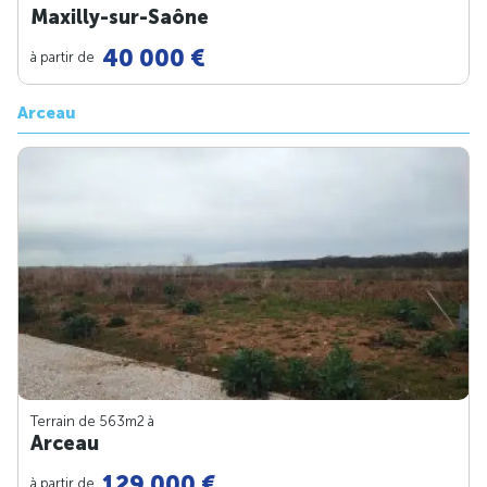
Maxilly-sur-Saône
40 000 €
à partir de
Arceau
Terrain de 563m
2
à
Arceau
129 000 €
à partir de