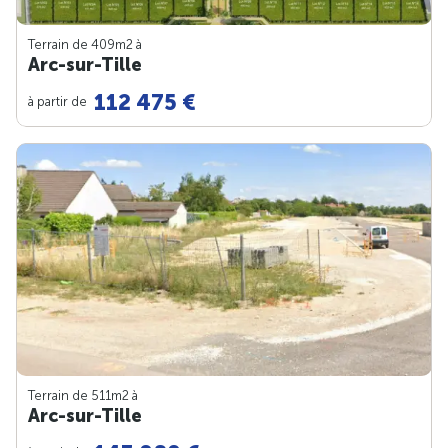
Terrain de 409m
2
à
Arc-sur-Tille
112 475 €
à partir de
Terrain de 511m
2
à
Arc-sur-Tille