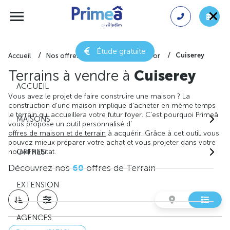
Étude gratuite
Cuiserey
Accueil
Nos offres de terrain
Côte-d'or
Terrains à vendre à
Cuiserey
ACCUEIL
Vous avez le projet de faire construire une maison ? La
construction d'une maison implique d'acheter en même temps
le terrain qui accueillera votre futur foyer. C'est pourquoi Primeâ
MAISONS
vous propose un outil personnalisé d'
offres de maison et de terrain
à acquérir. Grâce à cet outil, vous
pouvez mieux préparer votre achat et vous projeter dans votre
nouvel habitat.
OFFRES
Découvrez nos
60
offres de Terrain
EXTENSION
AGENCES