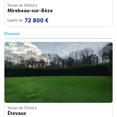
Terrain de 560m
2
à
Mirebeau-sur-Bèze
72 800 €
à partir de
Étevaux
Terrain de 725m
2
à
Étevaux