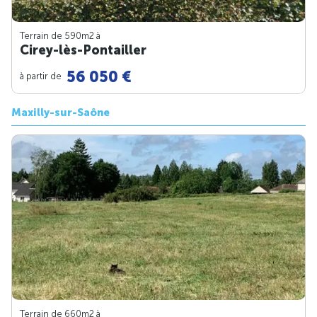
Terrain de 590m
2
à
Cirey-lès-Pontailler
56 050 €
à partir de
Maxilly-sur-Saône
Terrain de 660m
2
à