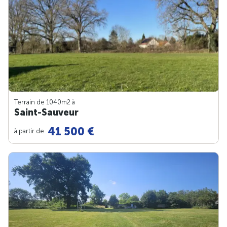
Terrain de 1040m
2
à
Saint-Sauveur
41 500 €
à partir de