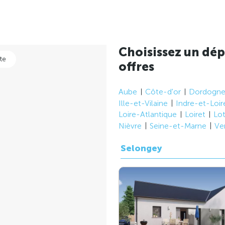
Choisissez un dép
te
offres
Aube
Côte-d'or
Dordogn
Ille-et-Vilaine
Indre-et-Loir
Loire-Atlantique
Loiret
Lo
Nièvre
Seine-et-Marne
Ve
Selongey