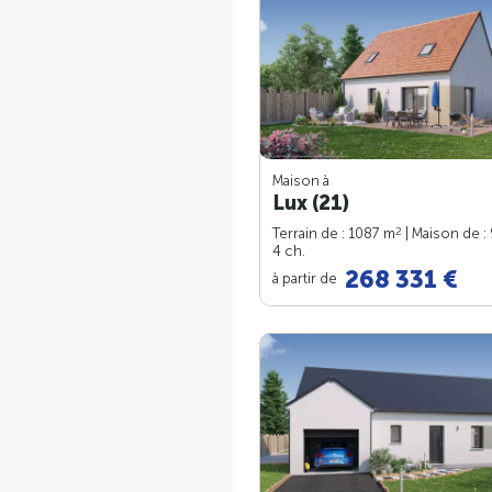
Maison à
Lux (21)
2
Terrain de : 1087 m
| Maison de :
4 ch.
268 331 €
à partir de