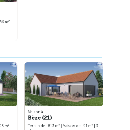
2
 86 m
|
Maison à
Bèze (21)
2
2
2
106 m
|
Terrain de : 813 m
| Maison de : 91 m
| 3