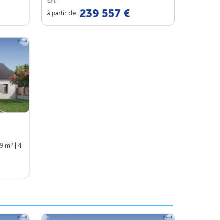
ch.
239 557 €
à partir de
2
99 m
| 4