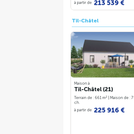
213 539 €
à partir de
Til-Châtel
Maison à
Til-Châtel (21)
2
Terrain de : 661 m
| Maison de : 
ch.
225 916 €
à partir de