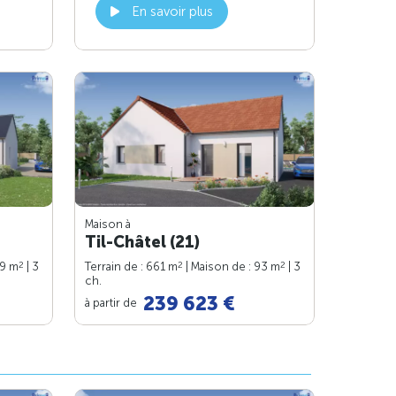
En savoir plus
Maison à
Til-Châtel (21)
2
2
2
99 m
| 3
Terrain de : 661 m
| Maison de : 93 m
| 3
ch.
239 623 €
à partir de