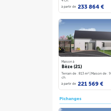
4 ch.
233 864 €
à partir de
Maison à
Bèze (21)
2
Terrain de : 813 m
| Maison de : 
ch.
221 569 €
à partir de
Pichanges