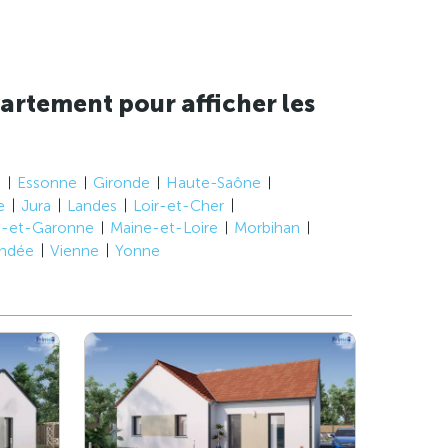
artement pour afficher les
e
Essonne
Gironde
Haute-Saône
e
Jura
Landes
Loir-et-Cher
t-et-Garonne
Maine-et-Loire
Morbihan
ndée
Vienne
Yonne