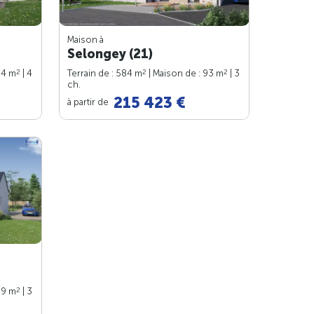
Maison à
Selongey (21)
2
2
2
94 m
| 4
Terrain de : 584 m
| Maison de : 93 m
| 3
ch.
215 423 €
à partir de
2
89 m
| 3