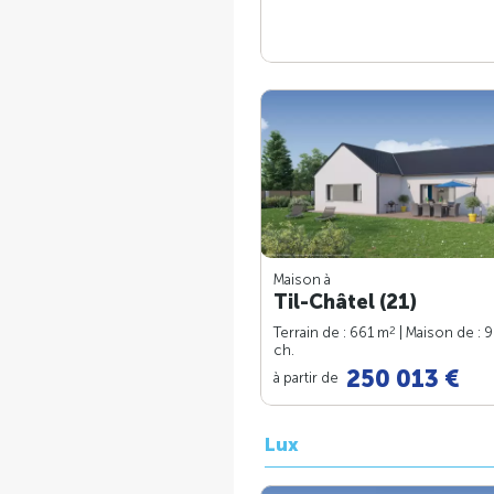
Maison à
Til-Châtel (21)
2
Terrain de : 661 m
| Maison de : 
ch.
250 013 €
à partir de
Lux