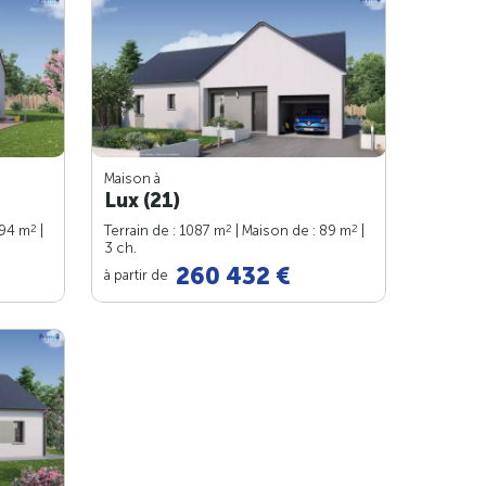
Maison à
Lux (21)
2
2
2
 94 m
|
Terrain de : 1087 m
| Maison de : 89 m
|
3 ch.
260 432 €
à partir de