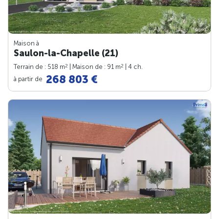
Maison à
Saulon-la-Chapelle (21)
2
2
Terrain de : 518 m
| Maison de : 91 m
| 4 ch.
268 803 €
à partir de