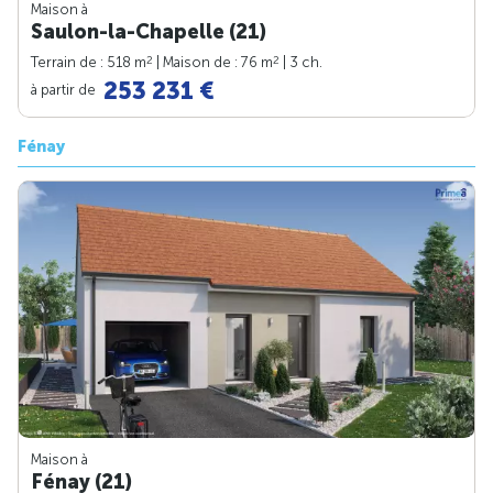
Maison à
Saulon-la-Chapelle (21)
2
2
Terrain de : 518 m
| Maison de : 76 m
| 3 ch.
253 231 €
à partir de
Fénay
Maison à
Fénay (21)