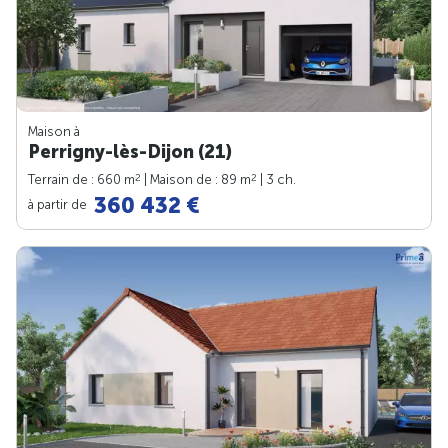
Maison à
Perrigny-lès-Dijon (21)
2
2
Terrain de : 660 m
| Maison de : 89 m
| 3 ch.
360 432 €
à partir de