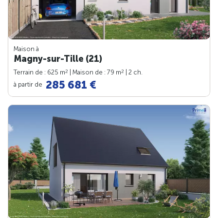
Maison à
Magny-sur-Tille (21)
2
2
Terrain de : 625 m
| Maison de : 79 m
| 2 ch.
285 681 €
à partir de