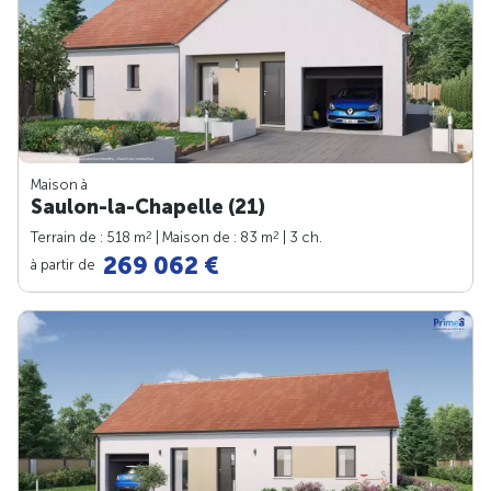
Maison à
Saulon-la-Chapelle (21)
2
2
Terrain de : 518 m
| Maison de : 83 m
| 3 ch.
269 062 €
à partir de