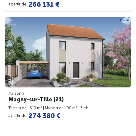
266 131 €
à partir de
Maison à
Magny-sur-Tille (21)
2
2
Terrain de : 510 m
| Maison de : 90 m
| 3 ch.
274 380 €
à partir de