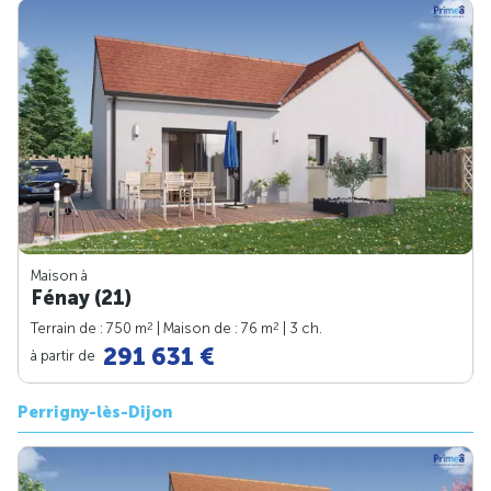
Maison à
Fénay (21)
2
2
Terrain de : 750 m
| Maison de : 76 m
| 3 ch.
291 631 €
à partir de
Perrigny-lès-Dijon