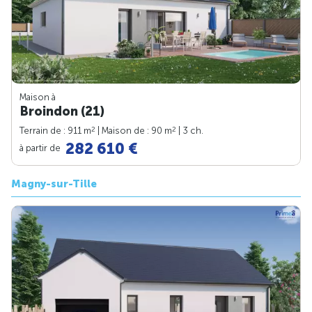
Maison à
Broindon (21)
2
2
Terrain de : 911 m
| Maison de : 90 m
| 3 ch.
282 610 €
à partir de
Magny-sur-Tille