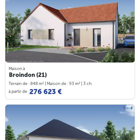
Maison à
Broindon (21)
2
2
Terrain de : 848 m
| Maison de : 93 m
| 3 ch.
276 623 €
à partir de