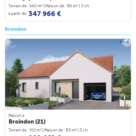
2
2
Terrain de : 660 m
| Maison de : 80 m
| 3 ch.
347 966 €
à partir de
Broindon
Maison à
Broindon (21)
2
2
Terrain de : 911 m
| Maison de : 83 m
| 3 ch.