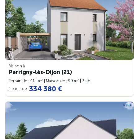
Maison à
Perrigny-lès-Dijon (21)
2
2
Terrain de : 414 m
| Maison de : 90 m
| 3 ch.
334 380 €
à partir de