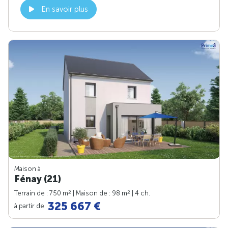
En savoir plus
Maison à
Fénay (21)
2
2
Terrain de : 750 m
| Maison de : 98 m
| 4 ch.
325 667 €
à partir de