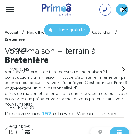
Étude gratuite
Accueil
Nos offres de maison + terrain
Côte-d'or
Bretenière
Votre maison + terrain à
ACCUEIL
Bretenière
MAISONS
Vous avez le projet de faire construire une maison ? La
construction d'une maison implique d'acheter en même temps
le terrain qui accueillera votre futur foyer. C'est pourquoi Primeâ
vous propose un outil personnalisé d'
OFFRES
offres de maison et de terrain
à acquérir. Grâce à cet outil, vous
pouvez mieux préparer votre achat et vous projeter dans votre
nouvel habitat.
EXTENSION
Découvrez nos
157
offres de Maison + Terrain
AGENCES