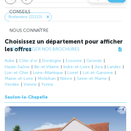
CONSEILS
Bretenière (21110)
NOUS CONNAÎTRE
Choisissez un département pour afficher
les offres
TÉLÉCHARGER NOS BROCHURES
Aube
Côte-d'or
Dordogne
Essonne
Gironde
Haute-Saône
Ille-et-Vilaine
Indre-et-Loire
Jura
Landes
Loir-et-Cher
Loire-Atlantique
Loiret
Lot-et-Garonne
Maine-et-Loire
Morbihan
Nièvre
Seine-et-Marne
Vendée
Vienne
Yonne
Saulon-la-Chapelle