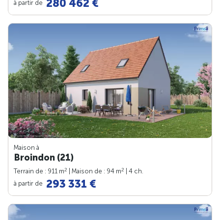
280 462 €
à partir de
Maison à
Broindon (21)
2
2
Terrain de : 911 m
| Maison de : 94 m
| 4 ch.
293 331 €
à partir de